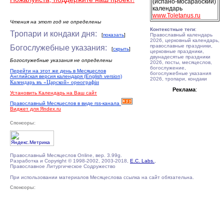
(испано-мосарабский)
календарь
www.Toletanus.ru
Чтения на этот год не определены
Контекстные теги
:
Тропари и кондаки дня:
[
показать
]
Православный календарь
2026, церковный календарь,
православные праздники,
Богослужебные указания:
[
скрыть
]
церковные праздники,
двунадесятые праздники
Богослужебные указания не определены
2026, посты, месяцеслов,
богослужение,
Перейти на этот же день в Месяцеслов
богослужебные указания
Английская версия календаря (English version)
2026, тропари, кондаки
Календарь въ «Царской» орѳографiи
Реклама
:
Установить Календарь на Ваш сайт
Православный Месяцеслов в виде rss-канала
Виджет для Яndex.ru
Спонсоры:
Православный Месяцеслов Online, вер. 3.99g.
Разработка и Copyright © 1998-2002, 2003-2018,
E.C. Labs.
,
Православное Литургическое Содружество
При использовании материалов Месяцеслова ссылка на сайт обязательна.
Спонсоры: