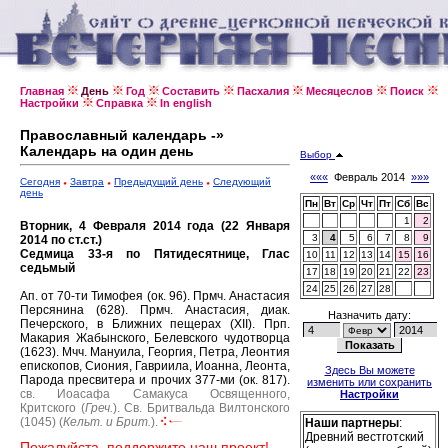
Главная
День
Год
Составить
Пасхалия
Месяцеслов
Поиск
Настройки
Справка
In english
Православный календарь -»
Календарь на один день
Выбор
«««
Февраль 2014
»»»
Сегодня
Завтра
Предыдущий день
Следующий
день
Пн
Вт
Ср
Чт
Пт
Сб
Вс
1
2
Вторник, 4 Февраля 2014 года (22 Января
3
4
5
6
7
8
9
2014 по ст.ст.)
Седмица 33-я по Пятидесятнице, Глас
10
11
12
13
14
15
16
седьмый
17
18
19
20
21
22
23
24
25
26
27
28
Ап. от 70-ти Тимофея (ок. 96).
Прмч. Анастасия
Персянина (628).
Прмч. Анастасия, диак.
Назначить дату:
Печерского, в Ближних пещерах (XII).
Прп.
Макария Жабынского, Белевского чудотворца
(1623).
Мчч. Мануила, Георгия, Петра, Леонтия
епископов, Сиония, Гавриила, Иоанна, Леонта,
Здесь Вы можете
Парода пресвитера и прочих 377-ми (ок. 817).
изменить или сохранить
св. Иоасафа Самакуса Освященного,
Настройки
Критского (
Греч.
).
Св. Бритвальда Вилтонского
(1045) (
Кельт. и Брит.
).
Наши партнеры
:
Древний вестготский
Пожалуйста, поддержите наш проект!