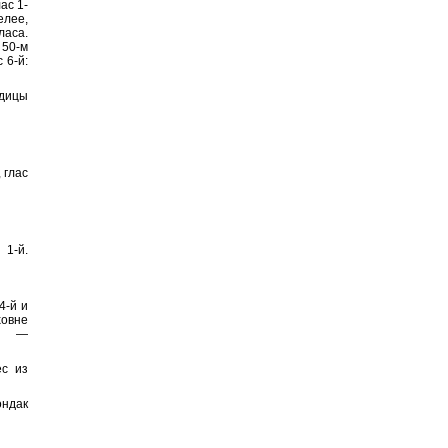
ас 1-
елее,
ласа.
 50-м
 6-й:
дицы
 глас
 1-й.
4-й и
ховне
е» —
ес из
ондак