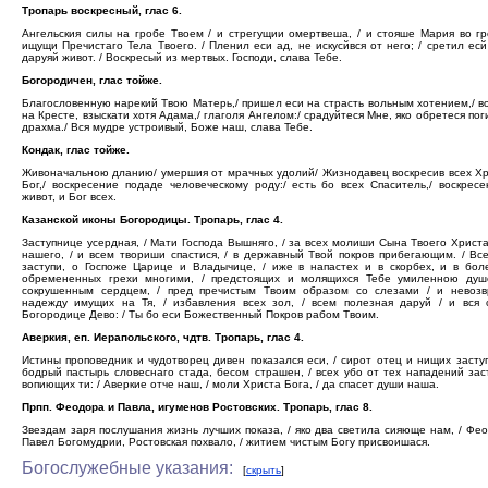
Тропарь воскресный, глас 6.
Ангельския силы на гробе Твоем / и стрегущии омертвеша, / и стояше Мария во гр
ищущи Пречистаго Тела Твоего. / Пленил еси ад, не искусйвся от него; / сретил есй
даруяй живот. / Воскресый из мертвых. Господи, слава Тебе.
Богородичен, глас тойже.
Благословенную нарекий Твою Матерь,/ пришел еси на страсть вольным хотением,/ в
на Кресте, взыскати хотя Адама,/ глаголя Ангелом:/ срадуйтеся Мне, яко обретеся по
драхма./ Вся мудре устроивый, Боже наш, слава Тебе.
Кондак, глас тойже.
Живоначальною дланию/ умершия от мрачных удолий/ Жизнодавец воскресив всех Х
Бог,/ воскресение подаде человеческому роду:/ есть бо всех Спаситель,/ воскрес
живот, и Бог всех.
Казанской иконы Богородицы. Тропарь, глас 4.
Заступнице усердная, / Мати Господа Вышняго, / за всех молиши Сына Твоего Христ
нашего, / и всем твориши спастися, / в державный Твой покров прибегающим. / Вс
заступи, о Госпоже Царице и Владычице, / иже в напастех и в скорбех, и в бол
обремененных грехи многими, / предстоящих и молящихся Тебе умиленною душ
сокрушенным сердцем, / пред пречистым Твоим образом со слезами / и невозв
надежду имущих на Тя, / избавления всех зол, / всем полезная даруй / и вся с
Богородице Дево: / Ты бо еси Божественный Покров рабом Твоим.
Аверкия, еп. Иерапольского, чдтв. Тропарь, глас 4.
Истины проповедник и чудотворец дивен показался еси, / сирот отец и нищих заступ
бодрый пастырь словеснаго стада, бесом страшен, / всех убо от тех нападений зас
вопиющих ти: / Аверкие отче наш, / моли Христа Бога, / да спасет души наша.
Прпп. Феодора и Павла, игуменов Ростовских. Тропарь, глас 8.
Звездам заря послушания жизнь лучших показа, / яко два светила сияюще нам, / Фе
Павел Богомудрии, Ростовская похвало, / житием чистым Богу присвоишася.
Богослужебные указания:
[
скрыть
]