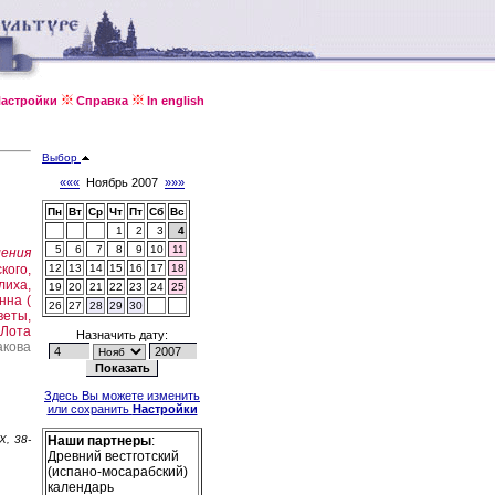
астройки
Справка
In english
Выбор
«««
Ноябрь 2007
»»»
Пн
Вт
Ср
Чт
Пт
Сб
Вс
1
2
3
4
5
6
7
8
9
10
11
ления
кого,
12
13
14
15
16
17
18
лиха,
19
20
21
22
23
24
25
нна (
26
27
28
29
30
веты,
 Лота
Назначить дату:
акова
Здесь Вы можете изменить
или сохранить
Настройки
 X, 38-
Наши партнеры
:
Древний вестготский
(испано-мосарабский)
календарь