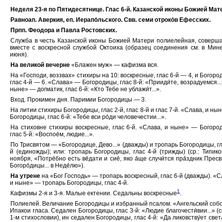
Неделя 23-я по Пятидесятнице. Глас 6-й. Казанской иконы Божией Мат
Равноап. Аверкия, еп. Иерапо́льского. Свв. семи отроко́в Ефесских.
Прпп. Феодора и Павла Ростовских.
Служба в честь Казанской иконы Божией Матери полиелейная, соверш
вместе с воскресной службой Октоиха (образец соединения см. в Мин
июня).
На великой вечерне
«Блажен муж» — кафизма вся.
На «Господи, воззвах» стихиры на 10: воскресные, глас 6-й — 4, и Богоро
глас 4-й — 6. «Слава» — Богородицы, глас 8-й: «Прииди́те, возрадуемся...
ныне» — догматик, глас 6-й: «Кто Тебе не ублажи́т...».
Вход. Прокимен дня. Паримии Богородицы — 3.
На литии стихиры Богородицы, глас 2-й, глас 8-й и глас 7-й. «Слава, и ны
Богородицы, глас 6-й: «Тебе вси ро́ди человечестии...».
На стиховне стихиры воскресные, глас 6-й. «Слава, и ныне» — Богоро
глас 5-й: «Воспое́м, людие...».
По Трисвятом — «Богородице, Дево...» (дважды) и тропарь Богородицы, гл
й (единожды); или: тропарь Богородицы, глас 4-й (трижды) (ср.: Типико
ноября, «Потре́бно есть ве́дати и сие́, яко а́ще случи́тся пра́здник Пресв
Богоро́дицы... в Неде́лю»).
На утрене
на «Бог Господь» — тропарь воскресный, глас 6-й (дважды). «С
и ныне» — тропарь Богородицы, глас 4-й.
1
Кафизмы 2-я и 3-я. Малые ектении. Седальны воскресные
.
Полиелей. Величание Богородицы и избранный псалом. «Ангельский собор
Ипакои гласа. Седален Богородицы, глас 3-й: «Людие благочести́вии...» (с
1-м стихословии), ин седален Богородицы, глас 4-й: «Да ликовству́ет светл