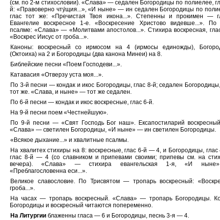
(см. по 2-м стихословии). «Слава» — седален Богородицы по полиелее, гл
й: «Правоверно чту́щия...», «И ныне» — ин седален Богородицы по поли
глас тот же: «Пречистая Твоя икона...». Степенны и прокимен — г
Евангелие воскресное 1-е. «Воскресение Христово видевше...». По
псалме: «Слава» — «Молитвами апостолов...». Стихира воскресная, глас
«Воскрес Иисус от гроба...».
Каноны: воскресный со ирмосом на 4 (ирмосы единожды), Богоро
(Октоиха) на 2 и Богородицы (два канона Минеи) на 8.
Библейские песни «Поем Господеви...».
Катавасия «Отверзу уста моя...».
По 3-й песни — кондак и икос Богородицы, глас 8-й; седален Богородицы,
тот же. «Слава, и ныне» — тот же седален.
По 6-й песни — кондак и икос воскресные, глас 6-й.
На 9-й песни поем «Честнейшую».
По 9-й песни — «Свят Господь Бог наш». Ексапостиларий воскресный
«Слава» — светилен Богородицы, «И ныне» — ин светилен Богородицы.
«Всякое дыхание...» и хвалитные псалмы.
На хвалитех стихиры на 8: воскресные, глас 6-й — 4, и Богородицы, глас 
глас 8-й — 4 (со славником и припевами своими; припевы см. на сти
вечера). «Слава» — стихира евангельская 1-я, «И нын
«Преблагословенна еси...».
Великое славословие. По Трисвятом — тропарь воскресный: «Воскр
гроба...».
На часах — тропарь воскресный. «Слава» — тропарь Богородицы. К
Богородицы и воскресный читаются попеременно.
На Литургии
блаженны гласа — 6 и Богородицы, песнь 3-я — 4.