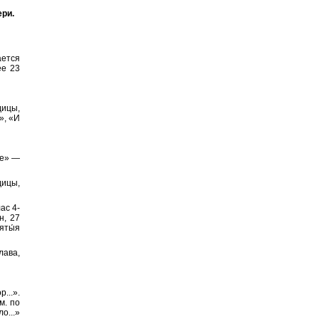
ери.
ается
ее 23
дицы,
», «И
не» —
дицы,
ас 4-
н, 27
яты́я
лава,
...».
м. по
о...»