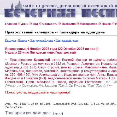
Главная
День
Год
Составить
Пасхалия
Месяцеслов
Поиск
Н
Православный календарь -» Календарь на один день
Сегодня
Завтра
Предыдущий день
Следующий день
Воскресенье, 4 Ноября 2007 года (22 Октября 2007 по ст.ст.)
Неделя 23-я по Пятидесятнице, Глас шестый
Празднование
Казанской
иконе Божией Матери (
в память избав
+
Москвы и России от поляков в 1612 г
).
Равноап. Аверкия, еп. Иерапольс
чудотворца (ок. 167).
Семи отроков, иже во Ефесе: Максимилиана, Иамв
Мартиниана, Диониссия, Антонина, Константина (Ексакустодиана) и Иоа
ок. 250, 408-450).
Мчч. Александра еп., Ираклия воина и жен: Анны, Елиса
Феодотии и Гликерии (II-III).
Андрониковской иконы Божией Матери.
Прп.
Египетского.
Прпп. Феодора и Павла, игуменов Ростовских.
Прп. И
Лужского и Омучского.
Мч. Захарии (
Греч.
).
Св. Руфа из "Рая" (
Греч.
).
Пожалуйста, поддержите наш проект!
Утр. - Лк., 4 зач., I, 39-49, 56. Лит. - Богородице: Флп., 240 зач., II, 5-11. Лк., 54 зач.,
42; XI, 27-28.
Тропари и кондаки дня:
[
скрыть
]