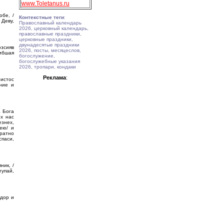
www.Toletanus.ru
обе, /
Контекстные теги
:
 Деву,
Православный календарь
2026, церковный календарь,
православные праздники,
церковные праздники,
двунадесятые праздники
озсияв
2026, посты, месяцеслов,
гибшая
богослужение,
богослужебные указания
2026, тропари, кондаки
Реклама
:
ристос
ение и
а Бога
ех нас
езнех,
ею/ и
ратно
паси,
ник, /
тупай,
одор и