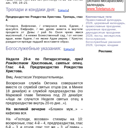
(испано-мосарабский)
зач., VIII, 16–21.
календарь
www.Toletanus.ru
Тропари и кондаки дня:
[
скрыть
]
Предпразднство Рождества Христова. Тропарь, глас
Контекстные теги
:
4.
Православный календарь
2026, церковный календарь,
Готовися, Вифлееме, / отверзися всем, Едеме, /
православные праздники,
красуйся, Евфрафо, / яко древо живота в вертепе
церковные праздники,
процвете от Девы: / рай бо Оноя чрево явися
двунадесятые праздники
мысленный, / в немже Божественный сад, / от негоже
2026, посты, месяцеслов,
ядше, живи будем, / не якоже Адам умрем. / Христос
богослужение,
раждается прежде падший возставити образ.
богослужебные указания
2026, тропари, кондаки
Богослужебные указания:
[
скрыть
]
Реклама
:
Неделя 29-я по Пятидесятнице,
пред
Рождеством Христовым, святых отец
.
Глас 4-й. Предпразднство Рождества
Христова.
Вмц. Анастас
и
и Узореш
и
тельницы.
Воскресная служба Октоиха совершается
вместе со службой святых отцов (см. в Минее
18 декабря) и службой предпразднства (по
Марковой главе Типикона под 20 декабря:
«
А
ще ли случ
и
тся Нед
е
ля святых от
е
ц в
предпр
а
зднстве внутрь 20-го дне...»).
На великой вечерне
«Блажен муж...» –
кафизма вся.
На «Господи, воззвах» стихиры на 10:
воскресные, глас 4-й – 4, предпразднства, глас
6-й – 3, и отцов, глас тот же – 3. «Слава» –