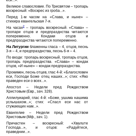
еси...».
Великое славословие. По Трисвятом – тропарь
воскресный: «Воскрес из гроба...».
Перед 1-м часом на «Слава, и ныне» –
стихира евангельская 7-я.
2
На часах
– тропарь воскресный. «Слава» –
тропари отцов и предпразднства читаются
попеременно. Кондаки отцов и
предпразднства читаются попеременно.
На Литургии
блаженны гласа – 4, отцов, песнь
3-я – 4, и предпразднства, песнь 6-я – 4.
По входе: тропарь воскресный, тропарь отцов,
тропарь предпразднства. «Слава» – кондак
отцов, «И ныне» – кондак предпразднства.
Прокимен, песнь отцев, глас 4-й: «Благослов
е
н
еси, Господи Боже отец наших...»; стих: «Яко
пр
а
веден еси о всех...».
Апостол – Недели пред Рождеством
Христовым (Евр., зач. 328).
Аллилуиарий, глас 4-й: «Боже, уш
и
ма н
а
шима
усл
ы
шахом...»; стих: «Спасл еси нас от
стуж
а
ющих нам...».
Евангелие – Недели пред Рождеством
Христовым (Мф., зач. 1).
Причастен – воскресный: «Хвал
и
те
Г
о
спода...», и отцов: «Р
а
дуйтеся,
пр
а
веднии...».