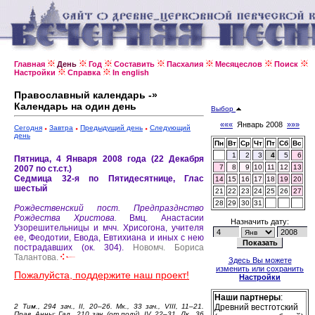
Главная
День
Год
Составить
Пасхалия
Месяцеслов
Поиск
Настройки
Справка
In english
Православный календарь -»
Календарь на один день
Выбор
«««
Январь 2008
»»»
Сегодня
Завтра
Предыдущий день
Следующий
день
Пн
Вт
Ср
Чт
Пт
Сб
Вс
1
2
3
4
5
6
Пятница, 4 Января 2008 года (22 Декабря
7
8
9
10
11
12
13
2007 по ст.ст.)
Седмица 32-я по Пятидесятнице, Глас
14
15
16
17
18
19
20
шестый
21
22
23
24
25
26
27
28
29
30
31
Рождественский пост.
Предпразднство
Рождества Христова.
Вмц. Анастасии
Назначить дату:
Узорешительницы и мчч. Хрисогона, учителя
ее, Феодотии, Евода, Евтихиана и иных с нею
пострадавших (ок. 304).
Новомч. Бориса
Талантова.
Здесь Вы можете
изменить или сохранить
Пожалуйста, поддержите наш проект!
Настройки
Наши партнеры
:
2 Тим., 294 зач., II, 20–26. Мк., 33 зач., VIII, 11–21.
Древний вестготский
Прав. Анны: Гал., 210 зач. (от полу́), IV, 22–31. Лк., 36