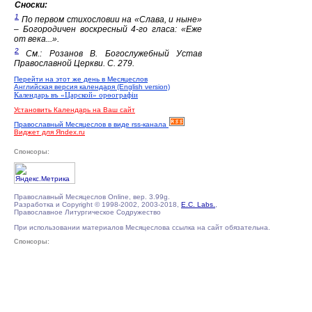
Сноски:
1
По первом стихословии на «Слава, и ныне»
– Богородичен воскресный 4-го гласа: «Еже
от века...».
2
См.: Розанов В. Богослужебный Устав
Православной Церкви. С. 279.
Перейти на этот же день в Месяцеслов
Английская версия календаря (English version)
Календарь въ «Царской» орѳографiи
Установить Календарь на Ваш сайт
Православный Месяцеслов в виде rss-канала
Виджет для Яndex.ru
Спонсоры:
Православный Месяцеслов Online, вер. 3.99g.
Разработка и Copyright © 1998-2002, 2003-2018,
E.C. Labs.
,
Православное Литургическое Содружество
При использовании материалов Месяцеслова ссылка на сайт обязательна.
Спонсоры: