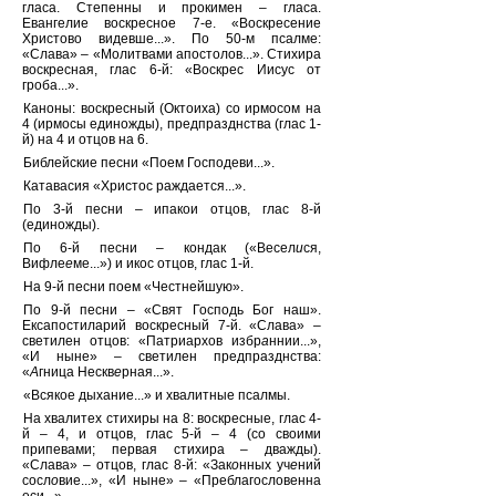
гласа. Степенны и прокимен – гласа.
Евангелие воскресное 7-е. «Воскресение
Христово видевше...». По 50-м псалме:
«Слава» – «Молитвами апостолов...». Стихира
воскресная, глас 6-й: «Воскрес Иисус от
гроба...».
Каноны: воскресный (Октоиха) со ирмосом на
4 (ирмосы единожды), предпразднства (глас 1-
й) на 4 и отцов на 6.
Библейские песни «Поем Господеви...».
Катавасия «Христос раждается...».
По 3-й песни – ипакои отцов, глас 8-й
(единожды).
По 6-й песни – кондак («Весел
и
ся,
Вифле
е
ме...») и икос отцов, глас 1-й.
На 9-й песни поем «Честнейшую».
По 9-й песни – «Свят Господь Бог наш».
Ексапостиларий воскресный 7-й. «Слава» –
светилен отцов: «Патриархов избр
а
ннии...»,
«И ныне» – светилен предпразднства:
«
А
гница Нескв
е
рная...».
«Всякое дыхание...» и хвалитные псалмы.
На хвалитех стихиры на 8: воскресные, глас 4-
й – 4, и отцов, глас 5-й – 4 (со своими
припевами; первая стихира – дважды).
«Слава» – отцов, глас 8-й: «Зак
о
нных уч
е
ний
сосл
о
вие...», «И ныне» – «Преблагословенна