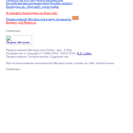
Английская версия календаря (English version)
Календарь въ «Царской» орѳографiи
Установить Календарь на Ваш сайт
Православный Месяцеслов в виде rss-канала
Виджет для Яndex.ru
Спонсоры:
Православный Месяцеслов Online, вер. 3.99g.
Разработка и Copyright © 1998-2002, 2003-2018,
E.C. Labs.
,
Православное Литургическое Содружество
При использовании материалов Месяцеслова ссылка на сайт обязательна.
Спонсоры: