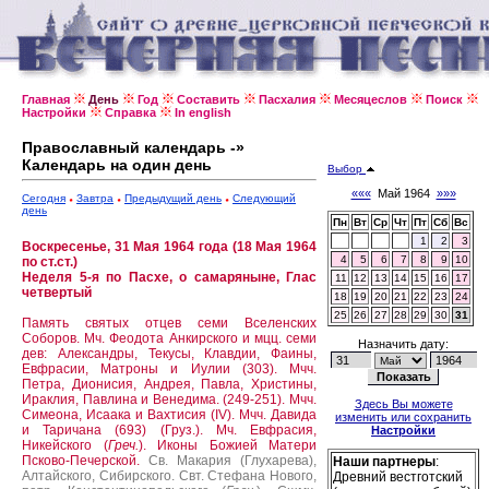
Главная
День
Год
Составить
Пасхалия
Месяцеслов
Поиск
Настройки
Справка
In english
Православный календарь -»
Календарь на один день
Выбор
«««
Май 1964
»»»
Сегодня
Завтра
Предыдущий день
Следующий
день
Пн
Вт
Ср
Чт
Пт
Сб
Вс
1
2
3
Воскресенье, 31 Мая 1964 года (18 Мая 1964
4
5
6
7
8
9
10
по ст.ст.)
Неделя 5-я по Пасхе, о самаряныне, Глас
11
12
13
14
15
16
17
четвертый
18
19
20
21
22
23
24
25
26
27
28
29
30
31
Память святых отцев семи Вселенских
Соборов.
Мч. Феодота Анкирского и мцц. семи
Назначить дату:
дев: Александры, Текусы, Клавдии, Фаины,
Евфрасии, Матроны и Иулии (303).
Мчч.
Петра, Дионисия, Андрея, Павла, Христины,
Ираклия, Павлина и Венедима. (249-251).
Мчч.
Здесь Вы можете
Симеона, Исаака и Вахтисия (IV).
Мчч. Давида
изменить или сохранить
и Таричана (693) (Груз.).
Мч. Евфрасия,
Настройки
Никейского (
Греч.
).
Иконы Божией Матери
Псково-Печерской.
Св. Макария (Глухарева),
Наши партнеры
:
Алтайского, Сибирского.
Свт. Стефана Нового,
Древний вестготский