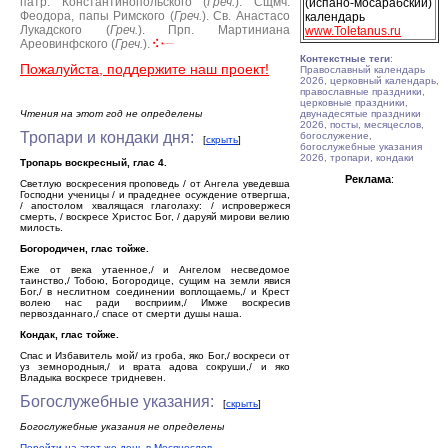
патр. Константинопольского (
Греч.
).
Сщмч.
(испано-мосарабский)
Феодора, папы Римского (
Греч.
).
Св. Анастасо
календарь
Лукадского (
Греч.
).
Прп. Мартиниана
www.Toletanus.ru
Ареовинфского (
Греч.
).
Контекстные теги
:
Пожалуйста, поддержите наш проект!
Православный календарь
2026, церковный календарь,
православные праздники,
церковные праздники,
Чтения на этот год не определены
двунадесятые праздники
2026, посты, месяцеслов,
Тропари и кондаки дня:
богослужение,
[
скрыть
]
богослужебные указания
2026, тропари, кондаки
Тропарь воскресный, глас 4.
Реклама
:
Светлую воскресения проповедь / от Ангела уведевша
Господни ученицы / и прадеднее осуждение отвергша,
/ апостолом хвалящася глаголаху: / испровержеся
смерть, / воскресе Христос Бог, / даруяй мирови велию
милость.
Богородичен, глас тойже.
Еже от века утаенное,/ и Ангелом несведомое
таинство,/ Тобою, Богородице, сущим на земли явися
Бог,/ в неслитном соединении воплощаемь,/ и Крест
волею нас ради восприим,/ Имже воскресив
первозданнаго,/ спасе от смерти душы наша.
Кондак, глас тойже.
Спас и Избавитель мой/ из гроба, яко Бог,/ воскреси от
уз земнородныя,/ и врата адова сокруши,/ и яко
Владыка воскресе тридневен.
Богослужебные указания:
[
скрыть
]
Богослужебные указания не определены
Перейти на этот же день в Месяцеслов