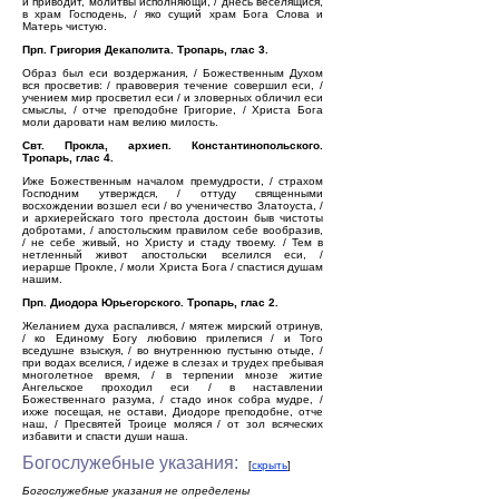
и приводит, молитвы исполняющи, / днесь веселящися,
в храм Господень, / яко сущий храм Бога Слова и
Матерь чистую.
Прп. Григория Декаполита. Тропарь, глас 3.
Образ был еси воздержания, / Божественным Духом
вся просветив: / правоверия течение совершил еси, /
учением мир просветил еси / и зловерных обличил еси
смыслы, / отче преподобне Григорие, / Христа Бога
моли даровати нам велию милость.
Свт. Прокла, архиеп. Константинопольского.
Тропарь, глас 4.
Иже Божественным началом премудрости, / страхом
Господним утверждся, / оттуду священными
восхождении возшел еси / во ученичество Златоуста, /
и архиерейскаго того престола достоин быв чистоты
добротами, / апостольским правилом себе вообразив,
/ не себе живый, но Христу и стаду твоему. / Тем в
нетленный живот апостольски вселился еси, /
иерарше Прокле, / моли Христа Бога / спастися душам
нашим.
Прп. Диодора Юрьегорского. Тропарь, глас 2.
Желанием духа распалився, / мятеж мирский отринув,
/ ко Единому Богу любовию прилепися / и Того
вседушне взыскуя, / во внутреннюю пустыню отыде, /
при водах вселися, / идеже в слезах и трудех пребывая
многолетное время, / в терпении мнозе житие
Ангельское проходил еси / в наставлении
Божественнаго разума, / стадо инок собра мудре, /
ихже посещая, не остави, Диодоре преподобне, отче
наш, / Пресвятей Троице моляся / от зол всяческих
избавити и спасти души наша.
Богослужебные указания:
[
скрыть
]
Богослужебные указания не определены