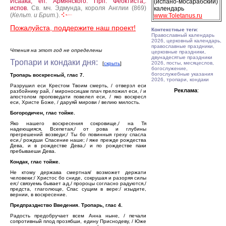
Исаака, еп. Армянского.
Прп. Феоктиста,.
(испано-мосарабский)
испов.
Св. мч. Эдмунда, короля Англии (869)
календарь
(
Кельт. и Брит.
).
www.Toletanus.ru
Пожалуйста, поддержите наш проект!
Контекстные теги
:
Православный календарь
2026, церковный календарь,
православные праздники,
Чтения на этот год не определены
церковные праздники,
двунадесятые праздники
Тропари и кондаки дня:
2026, посты, месяцеслов,
[
скрыть
]
богослужение,
богослужебные указания
Тропарь воскресный, глас 7.
2026, тропари, кондаки
Разрушил еси Крестом Твоим смерть, / отверзл еси
Реклама
:
разбойнику рай, / мироносицам плач преложил еси, / и
апостолом проповедати повелел еси, / яко воскресл
еси, Христе Боже, / даруяй мирови / велию милость.
Богородичен, глас тойже.
Яко нашего воскресения сокровище,/ на Тя
надеющияся, Всепетая,/ от рова и глубины
прегрешений возведи;/ Ты бо повинныя греху спасла
еси,/ рождши Спасение наше; / яже прежде рождества
Дева, и в рождестве Дева,/ и по рождестве паки
пребываеши Дева.
Кондак, глас тойже.
Не ктому держава смертная/ возможет держати
человеки:/ Христос бо сниде, сокрушая и разоряя силы
ея;/ связуемь бывает ад,/ пророцы согласно радуются,/
предста, глаголюще, Спас сущим в вере:/ изыдите,
вернии, в воскресение.
Предпразднство Введения. Тропарь, глас 4.
Радость предобручает всем Анна ныне, / печали
сопротивный плод прозябши, едину Приснодеву, / Юже