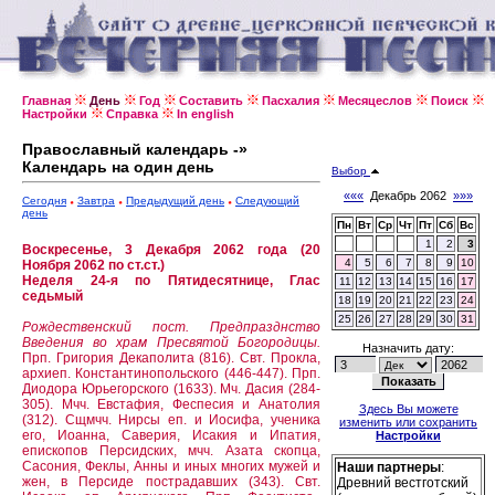
Главная
День
Год
Составить
Пасхалия
Месяцеслов
Поиск
Настройки
Справка
In english
Православный календарь -»
Календарь на один день
Выбор
«««
Декабрь 2062
»»»
Сегодня
Завтра
Предыдущий день
Следующий
день
Пн
Вт
Ср
Чт
Пт
Сб
Вс
1
2
3
Воскресенье, 3 Декабря 2062 года (20
4
5
6
7
8
9
10
Ноября 2062 по ст.ст.)
Неделя 24-я по Пятидесятнице, Глас
11
12
13
14
15
16
17
седьмый
18
19
20
21
22
23
24
25
26
27
28
29
30
31
Рождественский пост.
Предпразднство
Введения во храм Пресвятой Богородицы.
Назначить дату:
Прп. Григория Декаполита (816).
Свт. Прокла,
архиеп. Константинопольского (446-447).
Прп.
Диодора Юрьегорского (1633).
Мч. Дасия (284-
305).
Мчч. Евстафия, Феспесия и Анатолия
Здесь Вы можете
(312).
Сщмчч. Нирсы еп. и Иосифа, ученика
изменить или сохранить
его, Иоанна, Саверия, Исакия и Ипатия,
Настройки
епископов Персидских, мчч. Азата скопца,
Сасония, Феклы, Анны и иных многих мужей и
Наши партнеры
:
жен, в Персиде пострадавших (343).
Свт.
Древний вестготский