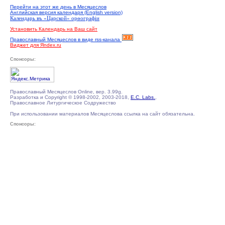
Перейти на этот же день в Месяцеслов
Английская версия календаря (English version)
Календарь въ «Царской» орѳографiи
Установить Календарь на Ваш сайт
Православный Месяцеслов в виде rss-канала
Виджет для Яndex.ru
Спонсоры:
Православный Месяцеслов Online, вер. 3.99g.
Разработка и Copyright © 1998-2002, 2003-2018,
E.C. Labs.
,
Православное Литургическое Содружество
При использовании материалов Месяцеслова ссылка на сайт обязательна.
Спонсоры: