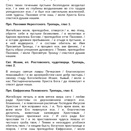
Слез твоих теченьми пустыни безплодное возделал
еси, / и иже из глубины воздыханьми во сто трудов
уплодоносил еси, / и был еси светильник вселенней,
сияя чудесы, Пахомие отче наш, / моли Христа Бога
спастися душам нашим.
Прп. Пахомия Нерехтского. Тропарь, глас 1.
Житейских молв, преподобне, отвергся / и, яко птищ,
обрете себе в пустыни безмолвие, / в молитвах и
бдении прилежа Богови, / преподобне отче Пахомие, /
и остави древнее пребывание, / и отыде в пустыню, и
в ней водворися, / и состави обитель во Имя
Пресвятыя Троицы, / и процвел еси, аки финикс, / и
бысть образ утешения духовнаго. / Темже, преподобне
Пахомие, / моли Пресвятую Троицу / спастися душам
нашим.
Свт. Исаии, еп. Ростовского, чудотворца. Тропарь,
глас 2.
В иноцех святыя лавры Печерския / благоискусен
показавыйся / и во архиерейстем сане добр пастырь /
своему стаду, Боголюбезне Исаие, бывый, / моли о
нас Пастыреначальника Христа Бога / да помилует и
спасет души наша.
Прп. Евфросина Псковского. Тропарь, глас 4.
Житейскую печаль и всяк мятеж мира сего / любве
ради Христовы со дерзновением отвергл еси,
блаженне, / и повеленная распятым Господем Иисусом
Христом / вся исправил еси, / и, Того ярем взем, во
всем воли Его повинулся еси, / и, благочестив
делатель, животным заповедем Христовым /
благотрудно прилежал еси. / И сего ради Бог
прослави тя / и по преставлении чудеса показа от
честнаго гроба твоя, / Темже и неоскудно угобзися
обитель твоя, / и нищим бысть богатное пристанище и
покров, / отче наш преподобне Евфросине, / моли