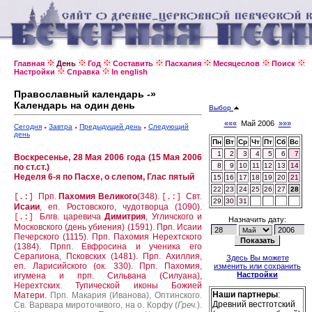
Главная
День
Год
Составить
Пасхалия
Месяцеслов
Поиск
Настройки
Справка
In english
Православный календарь -»
Календарь на один день
Выбор
«««
Май 2006
»»»
Сегодня
Завтра
Предыдущий день
Следующий
день
Пн
Вт
Ср
Чт
Пт
Сб
Вс
1
2
3
4
5
6
7
Воскресенье, 28 Мая 2006 года (15 Мая 2006
8
9
10
11
12
13
14
по ст.ст.)
Неделя 6-я по Пасхе, о слепом, Глас пятый
15
16
17
18
19
20
21
22
23
24
25
26
27
28
Прп.
Пахомия Великого
(348).
Свт.
[.:]
[.:]
29
30
31
Исаии
, еп. Ростовского, чудотворца (1090).
Блгв. царевича
Димитрия
, Угличского и
[.:]
Назначить дату:
Московского (день убиения) (1591).
Прп. Исаии
Печерского (1115).
Прп. Пахомия Нерехтского
(1384).
Прпп. Евфросина и ученика его
Серапиона, Псковских (1481).
Прп. Ахиллия,
Здесь Вы можете
еп. Ларисийского (ок. 330).
Прп. Пахомия,
изменить или сохранить
Настройки
игумена и прп. Сильвана (Силуана),
Нерехтских.
Тупической иконы Божией
Наши партнеры
:
Матери.
Прп. Макария (Иванова), Оптинского.
Древний вестготский
Св. Варвара мироточивого, на о. Корфу (
Греч.
).