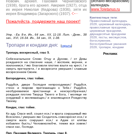
(испано-мосарабский)
Новомч. архиеп. Пахомия Черниговского
календарь
(1938), брата его архиеп. Аверкия (1927), отца
www.Toletanus.ru
их иерея Николая (Кедрова) (1936), зятя их
иерея Владимира (Загарского) (1937).
Контекстные теги
:
Пожалуйста, поддержите наш проект!
Православный календарь
2026, церковный календарь,
православные праздники,
церковные праздники,
двунадесятые праздники
Утр. - Ев. 8-е, Ин., 64 зач., ХХ, 11-18. Лит. - Деян., 38
2026, посты, месяцеслов,
зач., XVI, 16-34. Ин., 34 зач., IX, 1-38.
богослужение,
богослужебные указания
Тропари и кондаки дня:
[
скрыть
]
2026, тропари, кондаки
Тропарь воскресный, глас 5.
Реклама
:
Собезначальное Слово Отцу и Духови, / от Девы
рождшееся на спасение наше, / воспоим, вернии, и
поклонимся, / яко благоволи плотию взыти на крест, / и
смерть претерпети, / и воскресити умершия / славным
воскресением Своим.
Богородичен, глас тойже.
Радуйся, двере Господня непроходимая./ Радуйся,
стено и покрове притекающих к Тебе./ Радуйся,
необуреваемое пристанище и неискусобрачная,/
рождшая плотию Творца Твоего и Бога, / молящи не
оскудевай о воспевающих,/ и кланяющихся Рождеству
Твоему.
Кондак, глас тойже.
Ко аду, Спасе мой, сошел еси,/ и врата сокрушивый яко
Всесилен,/ умерших яко Создатель совоскресил еси,/ и
смерти жало сокрушил еси,/ и Адам от клятвы
избавлен бысть,/ Человеколюбче, темже вси зовем:/
спаси нас, Господи.
Прп. Пахомия Великого. Тропарь, глас 8.