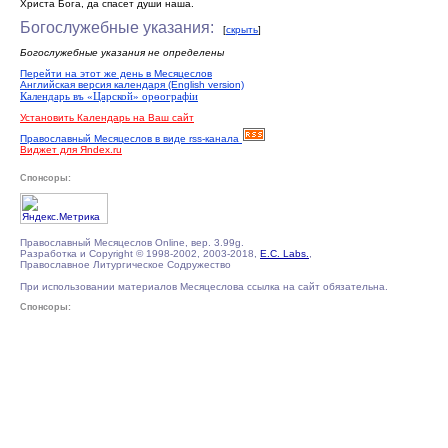
Христа Бога, да спасет души наша.
Богослужебные указания:
[
скрыть
]
Богослужебные указания не определены
Перейти на этот же день в Месяцеслов
Английская версия календаря (English version)
Календарь въ «Царской» орѳографiи
Установить Календарь на Ваш сайт
Православный Месяцеслов в виде rss-канала
Виджет для Яndex.ru
Спонсоры:
Православный Месяцеслов Online, вер. 3.99g.
Разработка и Copyright © 1998-2002, 2003-2018,
E.C. Labs.
,
Православное Литургическое Содружество
При использовании материалов Месяцеслова ссылка на сайт обязательна.
Спонсоры: