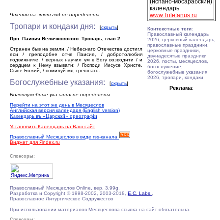
(испано-мосарабский)
календарь
Чтения на этот год не определены
www.Toletanus.ru
Тропари и кондаки дня:
[
скрыть
]
Контекстные теги
:
Православный календарь
Прп. Паисия Величковского. Тропарь, глас 2.
2026, церковный календарь,
православные праздники,
Странен быв на земли, / Небеснаго Отечества достигл
церковные праздники,
еси / преподобне отче Паисие, / добротолюбия
двунадесятые праздники
подвижниче, / верных научил ум к Богу возводити / и
2026, посты, месяцеслов,
сердцем к Нему взывати: / Господи Иисусе Христе,
богослужение,
Сыне Божий, / помилуй мя, грешнаго.
богослужебные указания
2026, тропари, кондаки
Богослужебные указания:
[
скрыть
]
Реклама
:
Богослужебные указания не определены
Перейти на этот же день в Месяцеслов
Английская версия календаря (English version)
Календарь въ «Царской» орѳографiи
Установить Календарь на Ваш сайт
Православный Месяцеслов в виде rss-канала
Виджет для Яndex.ru
Спонсоры:
Православный Месяцеслов Online, вер. 3.99g.
Разработка и Copyright © 1998-2002, 2003-2018,
E.C. Labs.
,
Православное Литургическое Содружество
При использовании материалов Месяцеслова ссылка на сайт обязательна.
Спонсоры: