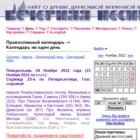
Главная
День
Год
Составить
Пасхалия
Месяцеслов
Поиск
Настройки
Справка
In english
Православный календарь -»
Календарь на один день
Выбор
«««
Ноябрь 2022
»»»
Сегодня
Завтра
Предыдущий день
Следующий
день
Пн
Вт
Ср
Чт
Пт
Сб
Вс
1
2
3
4
5
6
Понедельник, 28 Ноября 2022 года (15
7
8
9
10
11
12
13
Ноября 2022 по ст.ст.)
Седмица 25-я по Пятидесятнице, Глас
14
15
16
17
18
19
20
седьмый
21
22
23
24
25
26
27
28
29
30
Начало Рождественского поста.
Мучеников и
исповедников Гурия, Самона (299-306) и Авива
Назначить дату:
(322).
Прп. Паисия Величковского (1794).
Мчч.
Елпидия, Маркелла и Евстохия (361-363).
Мч.
Димитрия (ок. 307).
Прп. Филиппа, игумена
Рабангского.
Купятицкой иконы Божией
Здесь Вы можете
Матери (1180).
Свт. Квинтиниана, еп.
изменить или сохранить
Селевкийского.
Свт. Фомы Нового, патр.
Настройки
Константинопольского (
Греч.
).
Наши партнеры
:
Пожалуйста, поддержите наш проект!
Древний вестготский