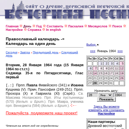
Главная
День
Год
Составить
Пасхалия
Месяцеслов
Поиск
Настройки
Справка
In english
Православный календарь -»
Календарь на один день
Выбор
«««
Январь 1964
»»»
Сегодня
Завтра
Предыдущий день
Следующий
день
Пн
Вт
Ср
Чт
Пт
Сб
Вс
1
2
3
4
5
Вторник, 28 Января 1964 года (15 Января
6
7
8
9
10
11
12
1964 по ст.ст.)
Седмица 35-я по Пятидесятнице, Глас
13
14
15
16
17
18
19
первый
20
21
22
23
24
25
26
27
28
29
30
31
Прпп.
Павла
Фивейского (341) и
Иоанна
[.:]
Кущника (V).
Прмч. Пансофия (249-251).
Прпп.
Назначить дату:
Прохора (X) и Гавриила (XI) (
Серб.
).
Св.
Максима Ноланского.
Прп. Иты пустынницы
(570) (
Кельт. и Брит.
).
Прп. Мавра, ученика
прп. Венедикта (584) (
Кельт. и Брит.
).
Здесь Вы можете
изменить или сохранить
Пожалуйста, поддержите наш проект!
Настройки
Наши партнеры
:
Древний вестготский
Чтения на этот год не определены