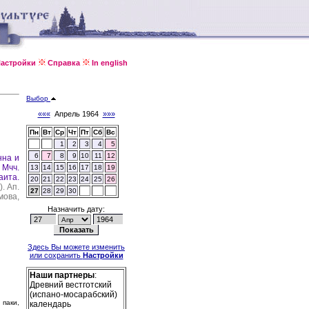
астройки
Справка
In english
Выбор
«««
Апрель 1964
»»»
Пн
Вт
Ср
Чт
Пт
Сб
Вс
1
2
3
4
5
6
7
8
9
10
11
12
нна и
.
Мчч.
13
14
15
16
17
18
19
аита.
20
21
22
23
24
25
26
).
Ап.
27
28
29
30
мова,
Назначить дату:
Здесь Вы можете изменить
или сохранить
Настройки
Наши партнеры
:
Древний вестготский
(испано-мосарабский)
 паки,
календарь