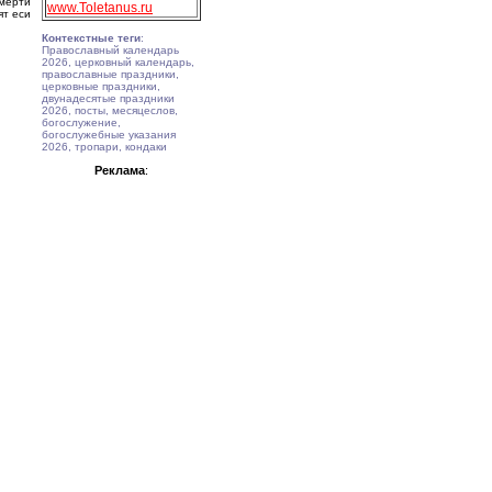
мерти
www.Toletanus.ru
ят еси
Контекстные теги
:
Православный календарь
2026, церковный календарь,
православные праздники,
церковные праздники,
двунадесятые праздники
2026, посты, месяцеслов,
богослужение,
богослужебные указания
2026, тропари, кондаки
Реклама
: