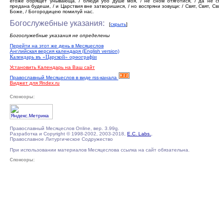
егоже обрящет унывающа. / блюди убо душе моя, / не сном отяготися, / да не с
предана будеши, / и Царствия вне затворишися, / но воспряни зовущи: / Свят, Свят, Св
Боже, / Богородицею помилуй нас.
Богослужебные указания:
[
скрыть
]
Богослужебные указания не определены
Перейти на этот же день в Месяцеслов
Английская версия календаря (English version)
Календарь въ «Царской» орѳографiи
Установить Календарь на Ваш сайт
Православный Месяцеслов в виде rss-канала
Виджет для Яndex.ru
Спонсоры:
Православный Месяцеслов Online, вер. 3.99g.
Разработка и Copyright © 1998-2002, 2003-2018,
E.C. Labs.
,
Православное Литургическое Содружество
При использовании материалов Месяцеслова ссылка на сайт обязательна.
Спонсоры: