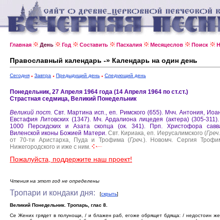
Главная
День
Год
Составить
Пасхалия
Месяцеслов
Поиск
Н
Православный календарь -» Календарь на один день
Сегодня
Завтра
Предыдущий день
Следующий день
Понедельник, 27 Апреля 1964 года (14 Апреля 1964 по ст.ст.)
Страстная седмица, Великий Понедельник
Великий пост.
Свт. Мартина исп., еп. Римского (655).
Мчч. Антония, Иоа
Евстафия Литовских (1347).
Мч. Ардалиона лицедея (актера) (305-311)
1000 Персидских и Азата скопца (ок. 341).
Прп. Христофора савв
Виленской иконы Божией Матери.
Свт. Кириака, еп. Иерусалимского (
Греч.
от 70-ти Аристарха, Пуда и Трофима (
Греч.
).
Новомч. Сергия Трофи
Нижегородского и иже с ним.
Пожалуйста, поддержите наш проект!
Чтения на этот год не определены
Тропари и кондаки дня:
[
скрыть
]
Великий Понедельник. Тропарь, глас 8.
Се Жених грядет в полунощи, / и блажен раб, егоже обрящет бдяща: / недостоин же