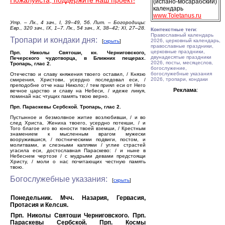
Пожалуйста, поддержите наш проект!
(испано-мосарабский)
календарь
www.Toletanus.ru
Утр. – Лк., 4 зач., I, 39–49, 56. Лит. – Богородицы:
Евр., 320 зач., IX, 1–7. Лк., 54 зач., X, 38–42; XI, 27–28.
Контекстные теги
:
Православный календарь
Тропари и кондаки дня:
2026, церковный календарь,
[
скрыть
]
православные праздники,
церковные праздники,
Прп. Николы Святоши, кн. Черниговского,
двунадесятые праздники
Печерского чудотворца, в Ближних пещерах.
2026, посты, месяцеслов,
Тропарь, глас 2.
богослужение,
богослужебные указания
Отечество и славу княжения твоего оставил, / Князю
2026, тропари, кондаки
смирения, Христови, усердно последовал еси, /
преподобне отче наш Николо; / тем приял еси от Него
Реклама
:
вечное царство и славу на Небеси, / идеже ликуя,
поминай нас чтущих память твою верно.
Прп. Параскевы Сербской. Тропарь, глас 2.
Пустынное и безмолвное житие возлюбивши, / и во
след Христа, Жениха твоего, усердно потекши, / и
Того благое иго во юности твоей вземши, / Крестным
знамением к мысленным врагом мужески
вооружившися, / постническими подвиги, постом, и
молитвами, и слезными каплями / углие страстей
угасила еси, достославная Параскево: / и ныне в
Небеснем чертозе / с мудрыми девами предстоящи
Христу, / моли о нас почитающих честную память
твою.
Богослужебные указания:
[
скрыть
]
Понедельник. Мчч. Наз
а
рия, Герв
а
сия,
Прот
а
сия и Келс
и
я.
Прп. Николы Святоши Черниговского. Прп.
Параскевы Сербской. Прп. Космы