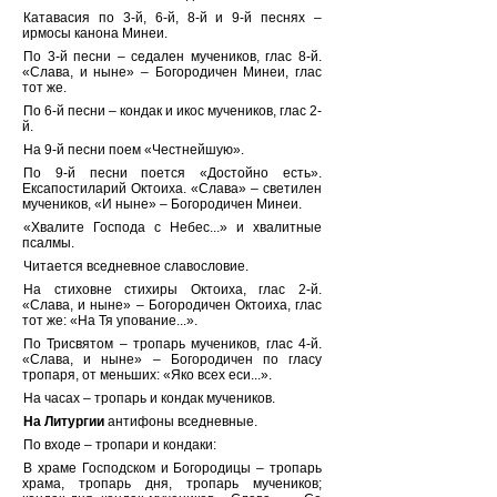
Катавасия по 3-й, 6-й, 8-й и 9-й песнях –
ирмосы канона Минеи.
По 3-й песни – седален мучеников, глас 8-й.
«Слава, и ныне» – Богородичен Минеи, глас
тот же.
По 6-й песни – кондак и икос мучеников, глас 2-
й.
На 9-й песни поем «Честнейшую».
По 9-й песни поется «Достойно есть».
Ексапостиларий Октоиха. «Слава» – светилен
мучеников, «И ныне» – Богородичен Минеи.
«Хвалите Господа с Небес...» и хвалитные
псалмы.
Читается вседневное славословие.
На стиховне стихиры Октоиха, глас 2-й.
«Слава, и ныне» – Богородичен Октоиха, глас
тот же: «На Тя упование...».
По Трисвятом – тропарь мучеников, глас 4-й.
«Слава, и ныне» – Богородичен по гласу
тропаря, от меньших: «Яко всех еси...».
На часах – тропарь и кондак мучеников.
На Литургии
антифоны вседневные.
По входе – тропари и кондаки:
В храме Господском и Богородицы – тропарь
храма, тропарь дня, тропарь мучеников;