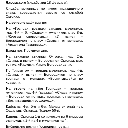
Яхромского
(службу зри 18 февраля)
.
Служба мучеников не имеет праздничного
знака, совершается вместе со службой
Октоиха.
На вечерне
кафизмы нет.
На «Господи, воззвах» стихиры мучеников,
глас 4-й – 6. «Слава» – мучеников, глас 8-й:
«Ж
е
ртвы слов
е
сныя...», «И ныне» –
Богородичен по гласу «Славы», от меньших:
«Архангела Гавриила...».
Входа нет. Прокимен дня.
На стиховне стихиры Октоиха, глас 2-й.
«Слава, и ныне» – Богородичен Октоиха, глас
тот же: «Радуйся, Марие Богородице...».
По Трисвятом – тропарь мучеников, глас 4-й.
«Слава, и ныне» – Богородичен по гласу
тропаря, от меньших: «Воспит
а
вшейся во
храме...».
На утрене
на «Бог Господь» – тропарь
мучеников, глас 4-й (дважды). «Слава, и ныне»
– Богородичен по гласу тропаря, от меньших:
«Воспит
а
вшейся во храме...».
Кафизмы 4-я, 5-я и 6-я. Малых ектений нет.
Седальны Октоиха. Псалом 50-й.
Каноны: Октоиха 1-й со ирмосом на 6 (ирмосы
единожды), 2-й на 4 и мучеников на 4.
Библейские песни «Господеви поем...».