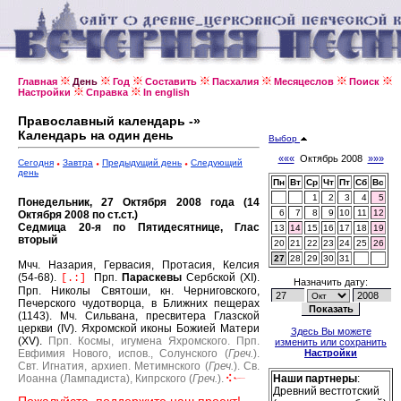
Главная
День
Год
Составить
Пасхалия
Месяцеслов
Поиск
Настройки
Справка
In english
Православный календарь -»
Календарь на один день
Выбор
«««
Октябрь 2008
»»»
Сегодня
Завтра
Предыдущий день
Следующий
день
Пн
Вт
Ср
Чт
Пт
Сб
Вс
1
2
3
4
5
Понедельник, 27 Октября 2008 года (14
6
7
8
9
10
11
12
Октября 2008 по ст.ст.)
Седмица 20-я по Пятидесятнице, Глас
13
14
15
16
17
18
19
вторый
20
21
22
23
24
25
26
27
28
29
30
31
Мчч. Назария, Гервасия, Протасия, Келсия
(54-68).
Прп.
Параскевы
Сербской (XI).
[.:]
Назначить дату:
Прп. Николы Святоши, кн. Черниговского,
Печерского чудотворца, в Ближних пещерах
(1143).
Мч. Сильвана, пресвитера Глазской
церкви (IV).
Яхромской иконы Божией Матери
Здесь Вы можете
(XV).
Прп. Космы, игумена Яхромского.
Прп.
изменить или сохранить
Евфимия Нового, испов., Солунского (
Греч.
).
Настройки
Свт. Игнатия, архиеп. Метимнского (
Греч.
).
Св.
Иоанна (Лампадиста), Кипрского (
Греч.
).
Наши партнеры
:
Древний вестготский