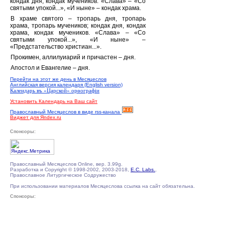
кондак дня, кондак мучеников. «Слава» – «Со
святыми упокой...», «И ныне» – кондак храма.
В храме святого – тропарь дня, тропарь
храма, тропарь мучеников; кондак дня, кондак
храма, кондак мучеников. «Слава» – «Со
святыми упокой...», «И ныне» –
«Предстательство христиан...».
Прокимен, аллилуиарий и причастен – дня.
Апостол и Евангелие – дня.
Перейти на этот же день в Месяцеслов
Английская версия календаря (English version)
Календарь въ «Царской» орѳографiи
Установить Календарь на Ваш сайт
Православный Месяцеслов в виде rss-канала
Виджет для Яndex.ru
Спонсоры:
Православный Месяцеслов Online, вер. 3.99g.
Разработка и Copyright © 1998-2002, 2003-2018,
E.C. Labs.
,
Православное Литургическое Содружество
При использовании материалов Месяцеслова ссылка на сайт обязательна.
Спонсоры: