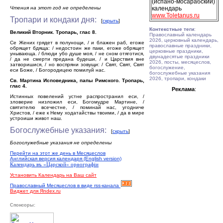
(испано-мосарабский)
Чтения на этот год не определены
календарь
www.Toletanus.ru
Тропари и кондаки дня:
[
скрыть
]
Контекстные теги
:
Великий Вторник. Тропарь, глас 8.
Православный календарь
2026, церковный календарь,
Се Жених грядет в полунощи, / и блажен раб, егоже
православные праздники,
обрящет бдяща: / недостоин же паки, егоже обрящет
церковные праздники,
унывающа. / блюди убо душе моя, / не сном отяготися,
двунадесятые праздники
/ да не смерти предана будеши, / и Царствия вне
2026, посты, месяцеслов,
затворишися, / но воспряни зовущи: / Свят, Свят, Свят
богослужение,
еси Боже, / Богородицею помилуй нас.
богослужебные указания
2026, тропари, кондаки
Св. Мартина Исповедника, папы Римского. Тропарь,
глас 4.
Реклама
:
Истинных повелений устне распространил еси, /
зловерие низложил еси, Богомудре Мартине, /
святителю всечестне, / поминай нас, угодниче
Христов, / еже к Нему ходатайствы твоими, / да в мире
устроиши живот наш.
Богослужебные указания:
[
скрыть
]
Богослужебные указания не определены
Перейти на этот же день в Месяцеслов
Английская версия календаря (English version)
Календарь въ «Царской» орѳографiи
Установить Календарь на Ваш сайт
Православный Месяцеслов в виде rss-канала
Виджет для Яndex.ru
Спонсоры: