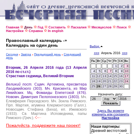
Главная
День
Год
Составить
Пасхалия
Месяцеслов
Поиск
Настройки
Справка
In english
Православный календарь -»
Календарь на один день
Выбор
«««
Апрель 2016
»»»
Сегодня
Завтра
Предыдущий день
Следующий
день
Пн
Вт
Ср
Чт
Пт
Сб
Вс
1
2
3
Вторник, 26 Апреля 2016 года (13 Апреля
4
5
6
7
8
9
10
2016 по ст.ст.)
Страстная седмица, Великий Вторник
11
12
13
14
15
16
17
18
19
20
21
22
23
24
Великий пост.
Сщмч. Артемона, пресвитера
25
26
27
28
29
30
Лаодикийского (303).
Мч. Крискента, из Мир
Ликийских.
Мц. Фомаиды Египетской (476).
Назначить дату:
Новомч. Димитрия Пелопонезского (1803).
Мч.
Елевферия Персидского.
Мч. Зоила Римского.
Прп. Мартия, игумена Клермонтского (
Галл.
).
Новосщмч. Стефана (Беха), еп. Ижевского
Здесь Вы можете
(1933).
Св. Мартина Исповедника, папы
изменить или сохранить
Римского (
Греч.
).
Настройки
Пожалуйста, поддержите наш проект!
Наши партнеры
:
Древний вестготский