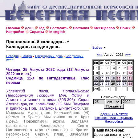
Главная
День
Год
Составить
Пасхалия
Месяцеслов
Поиск
Настройки
Справка
In english
Православный календарь -»
Календарь на один день
Выбор
«««
Август 2022
»»»
Сегодня
Завтра
Предыдущий день
Следующий
день
Пн
Вт
Ср
Чт
Пт
Сб
Вс
1
2
3
4
5
6
7
Четверг, 25 Августа 2022 года (12 Августа
8
9
10
11
12
13
14
2022 по ст.ст.)
Седмица 11-я по Пятидесятнице, Глас
15
16
17
18
19
20
21
первый
22
23
24
25
26
27
28
29
30
31
Успенский пост.
Попразднство
Преображения Господня.
Мчч. Фотия и
Назначить дату:
Аникиты и многих с ними (305-306).
Сщмч.
Александра, еп. Команского (III).
Мчч. Памфила
и Капитона.
Прп. Паламона, Египетского.
Свт.
Мьюрдаха Муртага, еп. Киллалийского (VI)
Здесь Вы можете
(
Кельт. и Брит.
).
Мчч.-воинов на о. Крит
изменить или сохранить
(
Греч.
).
Новопрпмчч.: архим. Варлаама,
Настройки
настоятеля Белогорского Свято-
Николаевского м-ря (Коноплева) и братии:
Наши партнеры
:
иеромонахов Сергия, Илии, Вячеслава,
Древний вестготский