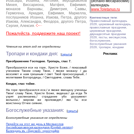
Иоасафа, Иоанна, Антония, иеродиаконов
(испано-мосарабский)
Михея, Виссариона, Матфея, Евфимия,
календарь
монахов Варнавы, Димитрия, Саввы,
www.Toletanus.ru
Гермогена, Аркадия, Евфимия, Маркелла,
послушников Иоанна, Иакова, Петра, другого
Контекстные теги
:
Православный календарь
Иакова, Александра, Феодора, другого Петра,
2026, церковный календарь,
Сергия, Алексия.
православные праздники,
церковные праздники,
Пожалуйста, поддержите наш проект!
двунадесятые праздники
2026, посты, месяцеслов,
богослужение,
богослужебные указания
Чтения на этот год не определены
2026, тропари, кондаки
Тропари и кондаки дня:
Реклама
:
[
скрыть
]
Преображению Господню. Тропарь, глас 7.
Преобразился еси на горе, Христе Боже, / показавый
учеником Твоим славу Твою, / якоже можаху: / да
возсияет и нам грешным / свет Твой присносущный, /
молитвами Богородицы, / Светодавче, слава Тебе.
Кондак, глас тойже.
На горе преобразился еси,/ и якоже вмещаху ученицы
Твои/ славу Твою, Христе Боже, видеша:/ да егда Тя
узрят распинаема,/ страдание убо уразумеют
вольное,/ мирови же проповедят,/ яко Ты еси
воистинну Отчее сияние.
Богослужебные указания:
[
скрыть
]
Богослужебные указания не определены
Перейти на этот же день в Месяцеслов
Английская версия календаря (English version)
Календарь въ «Царской» орѳографiи