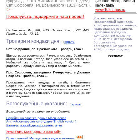
супруги деспота Михаила II Эпирского (
Греч.
).
(испано-мосарабский)
Свт. Софрония, еп. Врачанского (1813) (
Болг.
).
календарь
www.Toletanus.ru
Пожалуйста, поддержите наш проект!
Контекстные теги
:
Православный календарь
2026, церковный календарь,
православные праздники,
На 6-м часе: Ис., XIII, 2-13. На веч.: Быт., VIII, 4-21.
церковные праздники,
Притч., X, 31 - XI, 12.
двунадесятые праздники
2026, посты, месяцеслов,
Тропари и кондаки дня:
[
скрыть
]
богослужение,
богослужебные указания
Свт. Софрония, еп. Врачанского. Тропарь, глас 1.
2026, тропари, кондаки
Щитом веры вооружився, / мечем словесе безбожныя
Реклама
:
агаряны посекая, / стадо твое упасл еси на земли. / В
Небесней же обители вселився, / Христа моли
даровати народу нашему / мир и велию милость.
Прп. Софрония, затворника Печерского, в Дальних
Пещерах. Тропарь, глас 1.
Пространна пути, ведуща в пагубу, / блаженне
Софроние, угонзая, / затворился еси в темне месте
пещернем, / идеже день и нощь в молитвах и слезах /
и в ручном деле подвизаяся, / обрел еси вечный живот
и наслаждение.
Богослужебные указания:
[
скрыть
]
Богослужебные указания не определены
Перейти на этот же день в Месяцеслов
Английская версия календаря (English version)
Календарь въ «Царской» орѳографiи
Установить Календарь на Ваш сайт
Православный Месяцеслов в виде rss-канала