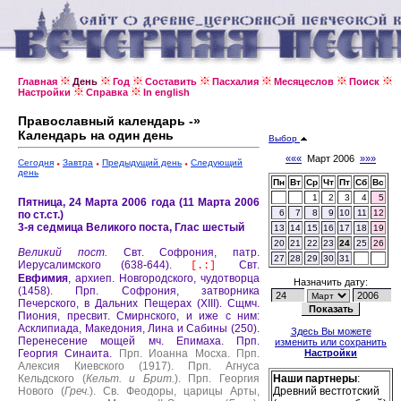
Главная
День
Год
Составить
Пасхалия
Месяцеслов
Поиск
Настройки
Справка
In english
Православный календарь -»
Календарь на один день
Выбор
«««
Март 2006
»»»
Сегодня
Завтра
Предыдущий день
Следующий
день
Пн
Вт
Ср
Чт
Пт
Сб
Вс
1
2
3
4
5
Пятница, 24 Марта 2006 года (11 Марта 2006
6
7
8
9
10
11
12
по ст.ст.)
3-я седмица Великого поста, Глас шестый
13
14
15
16
17
18
19
20
21
22
23
24
25
26
Великий пост.
Свт. Софрония, патр.
27
28
29
30
31
Иерусалимского (638-644).
Свт.
[.:]
Евфимия
, архиеп. Новгородского, чудотворца
Назначить дату:
(1458).
Прп. Софрония, затворника
Печерского, в Дальних Пещерах (XIII).
Сщмч.
Пиония, пресвит. Смирнского, и иже с ним:
Асклипиада, Македония, Лина и Сабины (250).
Здесь Вы можете
Перенесение мощей мч. Епимаха.
Прп.
изменить или сохранить
Георгия Синаита.
Прп. Иоанна Мосха.
Прп.
Настройки
Алексия Киевского (1917).
Прп. Агнуса
Кельдского (
Кельт. и Брит.
).
Прп. Георгия
Наши партнеры
:
Нового (
Греч.
).
Св. Феодоры, царицы Арты,
Древний вестготский