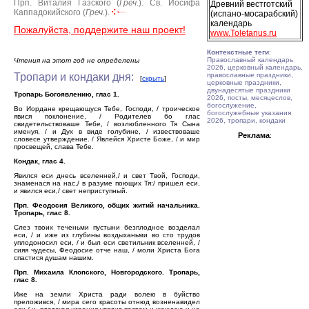
Прп. Виталия Газского (
Греч.
).
Св. Иосифа
Древний вестготский
Каппадокийского (
Греч.
).
(испано-мосарабский)
календарь
Пожалуйста, поддержите наш проект!
www.Toletanus.ru
Контекстные теги
:
Православный календарь
Чтения на этот год не определены
2026, церковный календарь,
Тропари и кондаки дня:
православные праздники,
[
скрыть
]
церковные праздники,
двунадесятые праздники
Тропарь Богоявлению, глас 1.
2026, посты, месяцеслов,
богослужение,
Во Иордане крещающуся Тебе, Господи, / троическое
богослужебные указания
явися поклонение, / Родителев бо глас
2026, тропари, кондаки
свидетельствоваше Тебе, / возлюбленного Тя Сына
именуя, / и Дух в виде голубине, / извествоваше
Реклама
:
словесе утверждение. / Явлейся Христе Боже, / и мир
просвещей, слава Тебе.
Кондак, глас 4.
Явился еси днесь вселенней,/ и свет Твой, Господи,
знаменася на нас,/ в разуме поющих Тя:/ пришел еси,
и явился еси,/ свет неприступный.
Прп. Феодосия Великого, общих житий начальника.
Тропарь, глас 8.
Слез твоих теченьми пустыни безплодное возделал
еси, / и иже из глубины воздыханьми во сто трудов
уплодоносил еси, / и был еси светильник вселенней, /
сияя чудесы, Феодосие отче наш, / моли Христа Бога
спастися душам нашим.
Прп. Михаила Клопского, Новгородского. Тропарь,
глас 8.
Иже на земли Христа ради волею в буйство
преложився, / мира сего красоты отнюд возненавидел