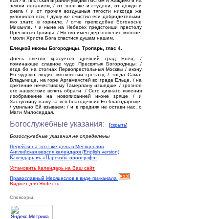
еси / и, плотская играния увядив постом и жаждею и на
земли леганием, / от зноя же и студени, от дождя и
снега / и от прочия воздушныя тягости никогда же
уклонился еси, / душу же очистил еси добродетельми,
яко злато в горниле, / отче преподобне Богоносне
Михаиле, / и ныне на Небесех предстоиши престолу
Пресвятыя Троицы. / Но яко имея дерзновение многое,
/ моли Христа Бога спастися душам нашим.
Елецкой иконы Богородицы. Тропарь, глас 4.
Днесь светло красуется древний град Елец, /
поминающе славное чудо Пресвятыя Богородицы: /
егда бо на стогнах Первопрестольныя Москвы / икону
Ея чудную людие московстии сретаху, / тогда Сама,
Владычице, на горе Аргамачстей во граде Ельце, / на
сретение нечестивому Тамерлану изшедше, / грозное
его нашествие вспять обрати. / Сего дивнаго явления
изображение на новописанней иконе зряще / и
Заступницу нашу за вся благодеяния Ея благодаряще,
/ умильно Ей взываем: / и в предняя не остави нас, о
Мати Милосердая.
Богослужебные указания:
[
скрыть
]
Богослужебные указания не определены
Перейти на этот же день в Месяцеслов
Английская версия календаря (English version)
Календарь въ «Царской» орѳографiи
Установить Календарь на Ваш сайт
Православный Месяцеслов в виде rss-канала
Виджет для Яndex.ru
Спонсоры: