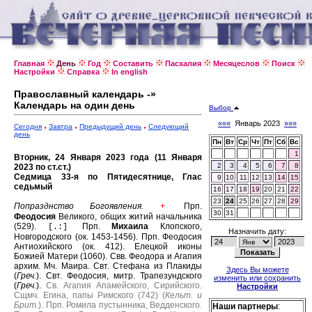
Главная
День
Год
Составить
Пасхалия
Месяцеслов
Поиск
Настройки
Справка
In english
Православный календарь -»
Календарь на один день
Выбор
«««
Январь 2023
»»»
Сегодня
Завтра
Предыдущий день
Следующий
день
Пн
Вт
Ср
Чт
Пт
Сб
Вс
1
Вторник, 24 Января 2023 года (11 Января
2
3
4
5
6
7
8
2023 по ст.ст.)
Седмица 33-я по Пятидесятнице, Глас
9
10
11
12
13
14
15
седьмый
16
17
18
19
20
21
22
23
24
25
26
27
28
29
Попразднство Богоявления.
Прп.
+
30
31
Феодосия
Великого, общих житий начальника
(529).
Прп.
Михаила
Клопского,
[.:]
Назначить дату:
Новгородского (ок. 1453-1456).
Прп. Феодосия
Антиохийского (ок. 412).
Елецкой иконы
Божией Матери (1060).
Свв. Феодора и Агапия
архим.
Мч. Маира.
Свт. Стефана из Плакиды
Здесь Вы можете
(
Греч.
).
Свт. Феодосия, митр. Трапезундского
изменить или сохранить
(
Греч.
).
Св. Агапия Апамейского, Сирийского.
Настройки
Сщмч. Егина, папы Римского (742) (
Кельт. и
Брит.
).
Прп. Ромила пустынника, Ведденского.
Наши партнеры
: