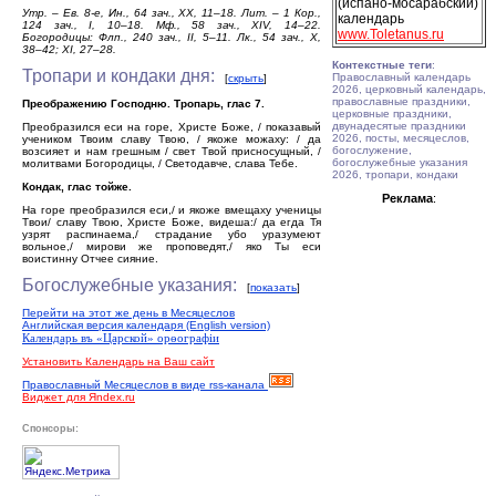
(испано-мосарабский)
Утр. – Ев. 8-е, Ин., 64 зач., XX, 11–18. Лит. – 1 Кор.,
календарь
124 зач., I, 10–18. Мф., 58 зач., XIV, 14–22.
www.Toletanus.ru
Богородицы: Флп., 240 зач., II, 5–11. Лк., 54 зач., X,
38–42; XI, 27–28.
Контекстные теги
:
Тропари и кондаки дня:
Православный календарь
[
скрыть
]
2026, церковный календарь,
православные праздники,
Преображению Господню. Тропарь, глас 7.
церковные праздники,
двунадесятые праздники
Преобразился еси на горе, Христе Боже, / показавый
2026, посты, месяцеслов,
учеником Твоим славу Твою, / якоже можаху: / да
богослужение,
возсияет и нам грешным / свет Твой присносущный, /
богослужебные указания
молитвами Богородицы, / Светодавче, слава Тебе.
2026, тропари, кондаки
Кондак, глас тойже.
Реклама
:
На горе преобразился еси,/ и якоже вмещаху ученицы
Твои/ славу Твою, Христе Боже, видеша:/ да егда Тя
узрят распинаема,/ страдание убо уразумеют
вольное,/ мирови же проповедят,/ яко Ты еси
воистинну Отчее сияние.
Богослужебные указания:
[
показать
]
Перейти на этот же день в Месяцеслов
Английская версия календаря (English version)
Календарь въ «Царской» орѳографiи
Установить Календарь на Ваш сайт
Православный Месяцеслов в виде rss-канала
Виджет для Яndex.ru
Спонсоры: