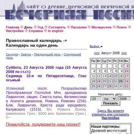
Главная
День
Год
Составить
Пасхалия
Месяцеслов
Поиск
Настройки
Справка
In english
Православный календарь -»
Календарь на один день
Выбор
«««
Август 2008
»»»
Сегодня
Завтра
Предыдущий день
Следующий
день
Пн
Вт
Ср
Чт
Пт
Сб
Вс
1
2
3
Суббота, 23 Августа 2008 года (10 Августа
4
5
6
7
8
9
10
2008 по ст.ст.)
Седмица 10-я по Пятидесятнице, Глас
11
12
13
14
15
16
17
осьмый
18
19
20
21
22
23
24
25
26
27
28
29
30
31
Успенский пост.
Попразднство
Преображения Господня.
Мчч. архидиакона
Назначить дату:
Лаврентия, свщмч. Сикста папы, Феликиссима
и Агапита диаконов, Романа, Римских (258).
Блж. Лаврентия, Христа ради юродивого,
Калужского (1515).
Мч. Романа Воина,
Здесь Вы можете
римлянина.
Греч.: 6000 мчч. Бизинских (
Греч.
).
изменить или сохранить
Настройки
Пожалуйста, поддержите наш проект!
Наши партнеры
:
Древний вестготский