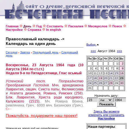
Главная
День
Год
Составить
Пасхалия
Месяцеслов
Поиск
Настройки
Справка
In english
Православный календарь -»
Календарь на один день
Выбор
«««
Август 1964
»»»
Сегодня
Завтра
Предыдущий день
Следующий
день
Пн
Вт
Ср
Чт
Пт
Сб
Вс
1
2
Воскресенье, 23 Августа 1964 года (10
3
4
5
6
7
8
9
Августа 1964 по ст.ст.)
Неделя 9-я по Пятидесятнице, Глас осьмый
10
11
12
13
14
15
16
17
18
19
20
21
22
23
Успенский пост.
Попразднство
24
25
26
27
28
29
30
Преображения Господня.
Мчч. архидиакона
31
Лаврентия, свщмч. Сикста папы, Феликиссима
и Агапита диаконов, Романа, Римских (258).
Назначить дату:
Блж. Лаврентия, Христа ради юродивого,
Калужского (1515).
Мч. Романа Воина,
римлянина.
Греч.: 6000 мчч. Бизинских (
Греч.
).
Здесь Вы можете
Пожалуйста, поддержите наш проект!
изменить или сохранить
Настройки
Наши партнеры
:
Чтения на этот год не определены