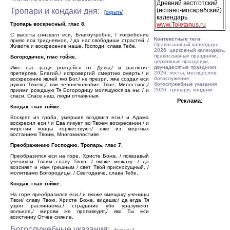
Древний вестготский
Тропари и кондаки дня:
(испано-мосарабский)
[
скрыть
]
календарь
Тропарь воскресный, глас 8.
www.Toletanus.ru
С высоты снизшел еси, Благоутробне, / погребение
Контекстные теги
:
приял еси тридневное, / да нас свободиши страстей, /
Православный календарь
Животе и воскресение наше. Господи, слава Тебе.
2026, церковный календарь,
православные праздники,
Богородичен, глас тойже.
церковные праздники,
двунадесятые праздники
Иже нас ради рождейся от Девы,/ и распятие
2026, посты, месяцеслов,
претерпев, Благий,/ испровергий смертию смерть,/ и
богослужение,
воскресение явлей яко Бог,/ не презри, яже создал еси
богослужебные указания
рукою Твоею;/ яви человеколюбие Твое, Милостиве,/
2026, тропари, кондаки
приими рождшую Тя Богородицу молящуюся за ны; / и
спаси, Спасе наш, люди отчаянныя.
Реклама
:
Кондак, глас тойже.
Воскрес из гроба, умершия воздвигл еси,/ и Адама
воскресил еси,/ и Ева ликует во Твоем воскресении,/ и
мирстии концы торжествуют/ еже из мертвых
востанием Твоим, Многомилостиве.
Преображению Господню. Тропарь, глас 7.
Преобразился еси на горе, Христе Боже, / показавый
учеником Твоим славу Твою, / якоже можаху: / да
возсияет и нам грешным / свет Твой присносущный, /
молитвами Богородицы, / Светодавче, слава Тебе.
Кондак, глас тойже.
На горе преобразился еси,/ и якоже вмещаху ученицы
Твои/ славу Твою, Христе Боже, видеша:/ да егда Тя
узрят распинаема,/ страдание убо уразумеют
вольное,/ мирови же проповедят,/ яко Ты еси
воистинну Отчее сияние.
Богослужебные указания: