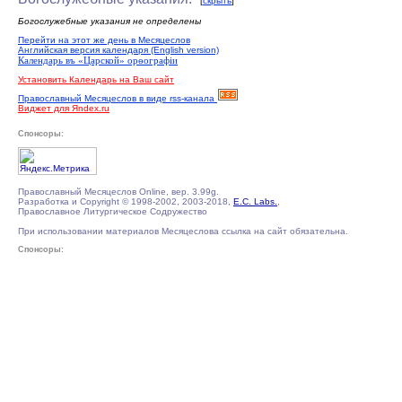
[
скрыть
]
Богослужебные указания не определены
Перейти на этот же день в Месяцеслов
Английская версия календаря (English version)
Календарь въ «Царской» орѳографiи
Установить Календарь на Ваш сайт
Православный Месяцеслов в виде rss-канала
Виджет для Яndex.ru
Спонсоры:
Православный Месяцеслов Online, вер. 3.99g.
Разработка и Copyright © 1998-2002, 2003-2018,
E.C. Labs.
,
Православное Литургическое Содружество
При использовании материалов Месяцеслова ссылка на сайт обязательна.
Спонсоры: