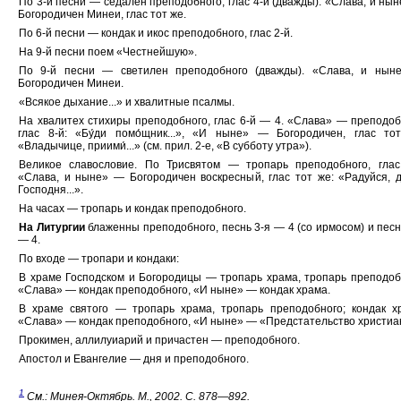
По 3-й песни — седален преподобного, глас 4-й (дважды). «Слава, и ны
Богородичен Минеи, глас тот же.
По 6-й песни — кондак и икос преподобного, глас 2-й.
На 9-й песни поем «Честнейшую».
По 9-й песни — светилен преподобного (дважды). «Слава, и нын
Богородичен Минеи.
«Всякое дыхание...» и хвалитные псалмы.
На хвалитех стихиры преподобного, глас 6-й — 4. «Слава» — преподоб
глас 8-й: «Бу́ди помо́щник...», «И ныне» — Богородичен, глас то
«Владычице, приими́...» (см. прил. 2-е, «В субботу утра»).
Великое славословие. По Трисвятом — тропарь преподобного, глас
«Слава, и ныне» — Богородичен воскресный, глас тот же: «Радуйся, д
Господня...».
На часах — тропарь и кондак преподобного.
На Литургии
блаженны преподобного, песнь 3-я — 4 (со ирмосом) и песн
— 4.
По входе — тропари и кондаки:
В храме Господском и Богородицы — тропарь храма, тропарь преподоб
«Слава» — кондак преподобного, «И ныне» — кондак храма.
В храме святого — тропарь храма, тропарь преподобного; кондак х
«Слава» — кондак преподобного, «И ныне» — «Предстательство христиан.
Прокимен, аллилуиарий и причастен — преподобного.
Апостол и Евангелие — дня и преподобного.
1
См.: Минея-Октябрь. М., 2002. С. 878—892.