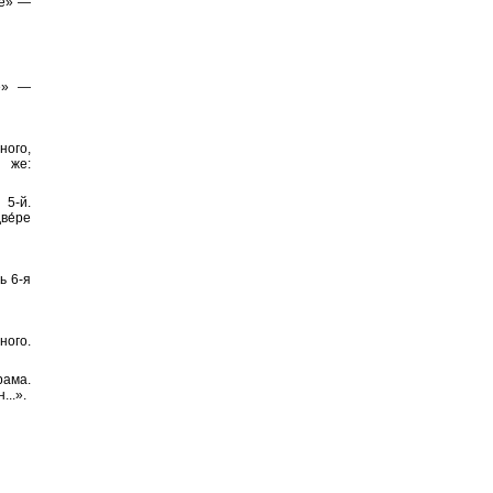
не» —
е» —
ного,
т же:
 5-й.
ве́ре
ь 6-я
ного.
рама.
..».