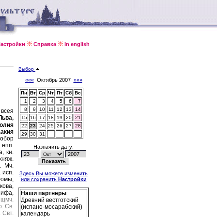
астройки
Справка
In english
Выбор
«««
Октябрь 2007
»»»
Пн
Вт
Ср
Чт
Пт
Сб
Вс
1
2
3
4
5
6
7
8
9
10
11
12
13
14
 всея
Льва,
15
16
17
18
19
20
21
олия
22
23
24
25
26
27
28
аакия
29
30
31
обор
 епп.
Назначить дату:
, кн.
няж.
).
Мч.
 исп.
Здесь Вы можете изменить
Фомы,
или сохранить
Настройки
кова,
сифа,
Наши партнеры
:
щмч.
Древний вестготский
о.
Св.
(испано-мосарабский)
.
Свт.
календарь