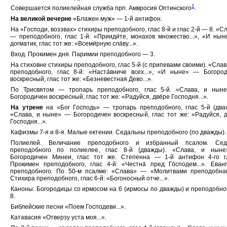
1
Совершается полиелейная служба прп. Амвросия Оптинского
.
На великой вечерне
«Блажен муж» — 1-й антифон.
На «Господи, воззвах» стихиры преподобного, глас 8-й и глас 2-й — 8. «С
— преподобного, глас 1-й: «Прииди́те, монахов множество...», «И ны
догматик, глас тот же: «Всеми́рную сла́ву...».
Вход. Прокимен дня. Паримии преподобного — 3.
На стиховне стихиры преподобного, глас 5-й (с припевами своими). «Сла
преподобного, глас 8-й: «Наста́вниче всех...», «И ныне» — Богоро
воскресный, глас тот же: «Безневестная Дево...».
По Трисвятом — тропарь преподобного, глас 5-й. «Слава, и нын
Богородичен воскресный, глас тот же: «Радуйся, две́ре Господня...».
На утрене
на «Бог Господь» — тропарь преподобного, глас 5-й (два
«Слава, и ныне» — Богородичен воскресный, глас тот же: «Радуйся, д
Господня...».
Кафизмы 7-я и 8-я. Малые ектении. Седальны преподобного (по дважды).
Полиелей. Величание преподобного и избранный псалом. Сед
преподобного по полиелее, глас 8-й (дважды). «Слава, и нын
Богородичен Минеи, глас тот же. Степенна — 1-й антифон 4-го г
Прокимен преподобного, глас 4-й: «Честна́ пред Го́сподем...». Еван
преподобного. По 50-м псалме: «Слава» — «Молитвами преподобнаго
Стихира преподобного, глас 6-й: «Богоносный отче...».
Каноны: Богородицы со ирмосом на 6 (ирмосы по дважды) и преподобно
8.
Библейские песни «Поем Господеви...».
Катавасия «Отверзу уста моя...».