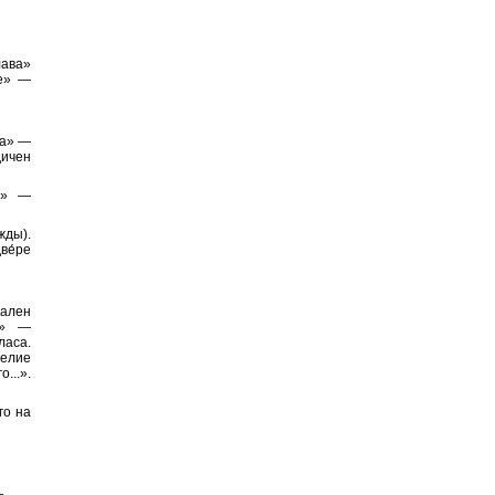
лава»
не» —
ва» —
дичен
е» —
жды).
ве́ре
ален
е» —
ласа.
гелие
...».
го на