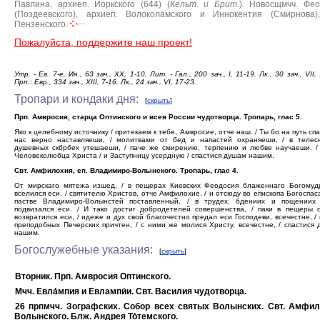
Павлина, архиеп. Йоркского (644) (
Кельт. и Брит.
).
Новосщмчч. Фео
(Поздеевского), архиеп. Волоколамского и Иннокентия (Смирнова)
Пензенского.
Пожалуйста, поддержите наш проект!
Утр. - Ев. 7-е, Ин., 63 зач., ХХ, 1-10. Лит. - Гал., 200 зач., I, 11-19. Лк., 30 зач., VII,
Прп.: Евр., 334 зач., XIII, 7-16. Лк., 24 зач., VI, 17-23.
Тропари и кондаки дня:
[
скрыть
]
Прп. Амвросия, старца Оптинского и всея России чудотворца. Тропарь, глас 5.
Яко к целебному источнику / притекаем к тебе, Амвросие, отче наш. / Ты бо на путь сп
нас верно наставляеши, / молитвами от бед и напастей охраняеши, / в телес
душевных скбрбех утешаеши, / паче же смирению, терпению и любве научаеши. /
Человеколюбца Христа / и Заступницу усердную / спастися душам нашим.
Свт. Амфилохия, еп. Владимиро-Волынского. Тропарь, глас 4.
От мирскаго мятежа изшед, / в пещерах Киевских Феодосия блаженнаго Богомуд
вселился еси. / святителю Христов, отче Амфилохие, / и отсюду во епископа Богоспа
пастве Владимиро-Волынстей поставленный, / в трудех, бдениих и пощениих 
подвизался еси. / И тако достиг добродетелей совершенства, / паки в пещеры с
возвратился еси, / идеже и дух свой благочестно предал еси Господеви, всечестне, / 
преподобных Печерских причтен, / с ними же молися Христу, всечестне, / спастися
нашим.
Богослужебные указания:
[
скрыть
]
Вторник. Прп. Амвросия Оптинского.
Мчч. Евла́мпия и Евлампи́и. Свт. Василия чудотворца.
26 прпмчч. Зографских. Собор всех святых Волынских. Свт. Амфи
Волынского. Блж. Андрея То́темского.