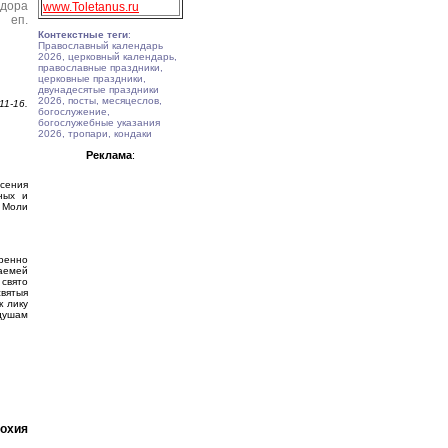
дора
www.Toletanus.ru
, еп.
Контекстные теги
:
Православный календарь
2026, церковный календарь,
православные праздники,
церковные праздники,
двунадесятые праздники
2026, посты, месяцеслов,
 11-16.
богослужение,
богослужебные указания
2026, тропари, кондаки
Реклама
:
асения
ных и
 Моли
ренно
саемей
свято
вятыя
к лику
 душам
лохия