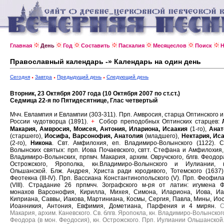
Главная
День
Год
Составить
Пасхалия
Месяцеслов
Поиск
Н
Православный календарь -» Календарь на один день
Сегодня
Завтра
Предыдущий день
Следующий день
Вторник, 23 Октября 2007 года (10 Октября 2007 по ст.ст.)
Седмица 22-я по Пятидесятнице, Глас четвертый
Мчч. Евлампия и Евлампии (303-311).
Прп. Амвросия, старца Оптинского и
России чудотворца (1891).
Собор преподобных Оптинских старцев:
+
Макария, Амвросия, Моисея, Антония, Илариона, Исаакия
(1-го),
Анат
(старшего),
Иосифа, Варсонофия, Анатолия
(младшего),
Нектария, Ис
(2-го),
Никона
.
Свт. Амфилохия, еп. Владимиро-Волынского (1122).
С
Волынских святых: прп. Иова Почаевского, свтт. Стефана и Амфилохия,
Владимиро-Волынских, прпмч. Макария, архим. Овручского, блгв. Феодора
Острожского, Ярополка, кн.Владимиро-Волынского и Иулиании, к
Ольшанской.
Блж. Андрея, Христа ради юродивого, Тотемского (1637
Феотекна (III-IV).
Прп. Вассиана Константинопольского (V).
Прп. Феофила
(VIII).
Страдание 26 прпмчч. Зографского м-ря от латин: игумена 
монахов Варсонофия, Кирилла, Михея, Симона, Илариона, Иова, Иа
Киприана, Саввы, Иакова, Мартиниана, Космы, Сергия, Павла, Мины, Ио
Иоанникия, Антония, Евфимия, Дометиана, Парфения и 4 мирян.
С
Макария, архим. Каневского.
Св. блгв. Яропокла, кн. Владимиро-Волынског
Феодора (в мон. Феодосия), кн. Острожского.
Прп. Иулиании Ольшанской