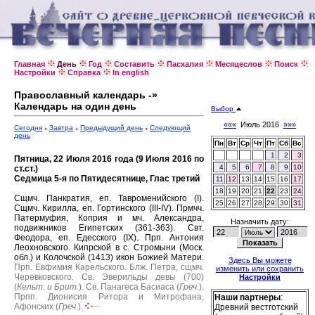
Главная
День
Год
Составить
Пасхалия
Месяцеслов
Поиск
Настройки
Справка
In english
Православный календарь -»
Календарь на один день
Выбор
«««
Июль 2016
»»»
Сегодня
Завтра
Предыдущий день
Следующий
день
Пн
Вт
Ср
Чт
Пт
Сб
Вс
1
2
3
Пятница, 22 Июля 2016 года (9 Июля 2016 по
4
5
6
7
8
9
10
ст.ст.)
Седмица 5-я по Пятидесятнице, Глас третий
11
12
13
14
15
16
17
18
19
20
21
22
23
24
Сщмч. Панкратия, еп. Тавроменийского (I).
25
26
27
28
29
30
31
Сщмч. Кирилла, еп. Гортинского (III-IV).
Прмчч.
Патермуфия, Коприя и мч. Александра,
Назначить дату:
подвижников Египетских (361-363).
Свт.
Феодора, еп. Едесского (IX).
Прп. Антония
Леохновского.
Кипрской в с. Стромыни (Моск.
обл.) и Колочской (1413) икон Божией Матери.
Здесь Вы можете
Прп. Евфимия Карельского.
Блж. Петра, сщмч.
изменить или сохранить
Черевковского.
Св. Эверильды девы (700)
Настройки
(
Кельт. и Брит.
).
Св. Панагеса Басиаса (
Греч.
).
Прпп. Дионисия Ритора и Митрофана,
Наши партнеры
:
Афонских (
Греч.
).
Древний вестготский