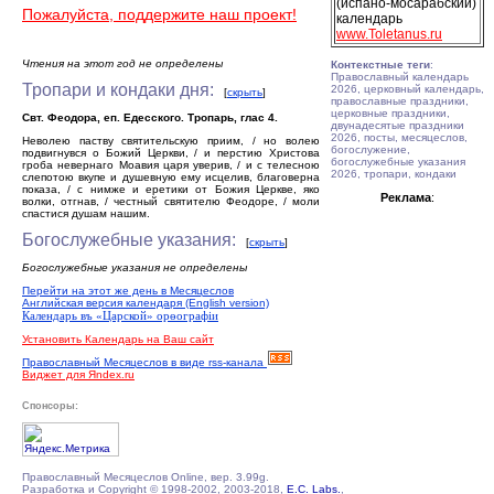
(испано-мосарабский)
Пожалуйста, поддержите наш проект!
календарь
www.Toletanus.ru
Чтения на этот год не определены
Контекстные теги
:
Православный календарь
Тропари и кондаки дня:
2026, церковный календарь,
[
скрыть
]
православные праздники,
церковные праздники,
Свт. Феодора, еп. Едесского. Тропарь, глас 4.
двунадесятые праздники
2026, посты, месяцеслов,
Неволею паству святительскую приим, / но волею
богослужение,
подвигнувся о Божий Церкви, / и перстию Христова
богослужебные указания
гроба невернаго Моавия царя уверив, / и с телесною
2026, тропари, кондаки
слепотою вкупе и душевную ему исцелив, благоверна
показа, / с нимже и еретики от Божия Церкве, яко
Реклама
:
волки, отгнав, / честный святителю Феодоре, / моли
спастися душам нашим.
Богослужебные указания:
[
скрыть
]
Богослужебные указания не определены
Перейти на этот же день в Месяцеслов
Английская версия календаря (English version)
Календарь въ «Царской» орѳографiи
Установить Календарь на Ваш сайт
Православный Месяцеслов в виде rss-канала
Виджет для Яndex.ru
Спонсоры:
Православный Месяцеслов Online, вер. 3.99g.
Разработка и Copyright © 1998-2002, 2003-2018,
E.C. Labs.
,