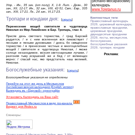
(испано-мосарабский)
календарь
Утр. - Ин., 35 зач. (от полу), Х, 1-9. Лит. - Деян., 30
зач., ХІІ, 12-17. Ин., 32 зач., VIII, 42-51. Свт.: Евр., 335
www.Toletanus.ru
зач., ХІІІ, 17-21. Лк., 24 зач., VI,17-23.
Контекстные теги
:
Тропари и кондаки дня:
[
скрыть
]
Православный календарь
2026, церковный календарь,
Перенесение мощей святителя и чудотворца
православные праздники,
Николая из Мир Ликийских в Бар. Тропарь, глас 4.
церковные праздники,
двунадесятые праздники
Приспе день светлаго торжества, / град Барский
2026, посты, месяцеслов,
радуется, / и с ним вселенная вся ликовствует /
богослужение,
песньми и пеньми духовными: / днесь бо священное
богослужебные указания
торжество / в пренесение честных и многоцелебных
2026, тропари, кондаки
мощей / святителя и чудотворца Николая, / якоже
солнце незаходимое, возсия светозарными лучами, /
Реклама
:
разгоняя тьму искушений же и бед / от вопиющих
верно: / спасай нас, яко предстатель наш великий,
Николае.
Богослужебные указания:
[
скрыть
]
Богослужебные указания не определены
Перейти на этот же день в Месяцеслов
Английская версия календаря (English version)
Календарь въ «Царской» орѳографiи
Установить Календарь на Ваш сайт
Православный Месяцеслов в виде rss-канала
Виджет для Яndex.ru
Спонсоры:
Православный Месяцеслов Online, вер. 3.99g.