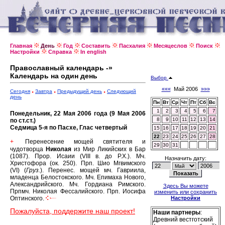
Главная
День
Год
Составить
Пасхалия
Месяцеслов
Поиск
Настройки
Справка
In english
Православный календарь -»
Календарь на один день
Выбор
«««
Май 2006
»»»
Сегодня
Завтра
Предыдущий день
Следующий
день
Пн
Вт
Ср
Чт
Пт
Сб
Вс
1
2
3
4
5
6
7
Понедельник, 22 Мая 2006 года (9 Мая 2006
8
9
10
11
12
13
14
по ст.ст.)
Седмица 5-я по Пасхе, Глас четвертый
15
16
17
18
19
20
21
22
23
24
25
26
27
28
Перенесение мощей святителя и
+
29
30
31
чудотворца
Николая
из Мир Ликийских в Бар
(1087).
Прор. Исаии (VIII в. до Р.Х.).
Мч.
Назначить дату:
Христофора (ок. 250).
Прп. Шио Мгвимского
(VI) (
Груз.
).
Перенес. мощей мч. Гавриила,
младенца Белостокского.
Мч. Епимаха Нового,
Александрийского.
Мч. Гордиaна Римского.
Здесь Вы можете
Прпмч. Николая Фессалийского.
Прп. Иосифа
изменить или сохранить
Оптинского.
Настройки
Пожалуйста, поддержите наш проект!
Наши партнеры
:
Древний вестготский