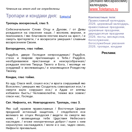
(испано-мосарабский)
календарь
Чтения на этот год не определены
www.Toletanus.ru
Тропари и кондаки дня:
[
скрыть
]
Контекстные теги
:
Православный календарь
Тропарь воскресный, глас 5.
2026, церковный календарь,
православные праздники,
Собезначальное Слово Отцу и Духови, / от Девы
церковные праздники,
рождшееся на спасение наше, / воспоим, вернии, и
двунадесятые праздники
поклонимся, / яко благоволи плотию взыти на крест, / и
2026, посты, месяцеслов,
смерть претерпети, / и воскресити умершия / славным
богослужение,
воскресением Своим.
богослужебные указания
2026, тропари, кондаки
Богородичен, глас тойже.
Реклама
:
Радуйся, двере Господня непроходимая./ Радуйся,
стено и покрове притекающих к Тебе./ Радуйся,
необуреваемое пристанище и неискусобрачная,/
рождшая плотию Творца Твоего и Бога, / молящи не
оскудевай о воспевающих,/ и кланяющихся Рождеству
Твоему.
Кондак, глас тойже.
Ко аду, Спасе мой, сошел еси,/ и врата сокрушивый яко
Всесилен,/ умерших яко Создатель совоскресил еси,/ и
смерти жало сокрушил еси,/ и Адам от клятвы
избавлен бысть,/ Человеколюбче, темже вси зовем:/
спаси нас, Господи.
Свт. Нифонта, еп. Новгородского. Тропарь, глас 3.
Яко сый нравом православных / Восточныя Церкве
преданий истинный защитник, / сподобился еси
великаго во отцех Феодосия / видети по смерти яко
жива, / возвещающа тебе Царствия Небеснаго
наследие, / егоже неизреченных доброт / ныне с ним
неразлучно наслаждаяся, / моли и о нас, чадех своих,
Нифонте прехвальне.