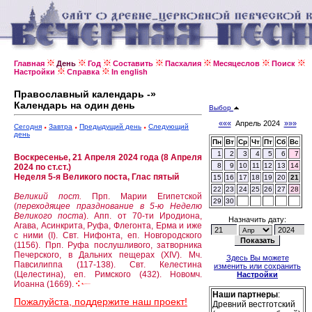
Главная
День
Год
Составить
Пасхалия
Месяцеслов
Поиск
Настройки
Справка
In english
Православный календарь -»
Календарь на один день
Выбор
«««
Апрель 2024
»»»
Сегодня
Завтра
Предыдущий день
Следующий
день
Пн
Вт
Ср
Чт
Пт
Сб
Вс
1
2
3
4
5
6
7
Воскресенье, 21 Апреля 2024 года (8 Апреля
8
9
10
11
12
13
14
2024 по ст.ст.)
Неделя 5-я Великого поста, Глас пятый
15
16
17
18
19
20
21
22
23
24
25
26
27
28
Великий пост.
Прп. Марии Египетской
29
30
(
переходящее празднование в 5-ю Неделю
Великого поста
).
Апп. от 70-ти Иродиона,
Назначить дату:
Агава, Асинкрита, Руфа, Флегонта, Ерма и иже
с ними (I).
Свт. Нифонта, еп. Новгородского
(1156).
Прп. Руфа послушливого, затворника
Печерского, в Дальних пещерах (XIV).
Мч.
Здесь Вы можете
Павсилиппа (117-138).
Свт. Келестина
изменить или сохранить
(Целестина), еп. Римского (432).
Новомч.
Настройки
Иоанна (1669).
Наши партнеры
:
Пожалуйста, поддержите наш проект!
Древний вестготский