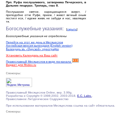
Прп. Руфа послушливого, затворника Печерского, в
Дальних пещерах. Тропарь, глас 8.
Послушание святое, нарицающееся живот, /
преподобне отче Руфе, прием, / живот вечный оным
постигл еси, / идеже живя, не забуди и нас, хвалящих
тя.
Богослужебные указания:
[
скрыть
]
Богослужебные указания не определены
Перейти на этот же день в Месяцеслов
Английская версия календаря (English version)
Календарь въ «Царской» орѳографiи
Установить Календарь на Ваш сайт
Православный Месяцеслов в виде rss-канала
Виджет для Яndex.ru
Спонсоры:
Православный Месяцеслов Online, вер. 3.99g.
Разработка и Copyright © 1998-2002, 2003-2018,
E.C. Labs.
,
Православное Литургическое Содружество
При использовании материалов Месяцеслова ссылка на сайт обязательна.
Спонсоры: