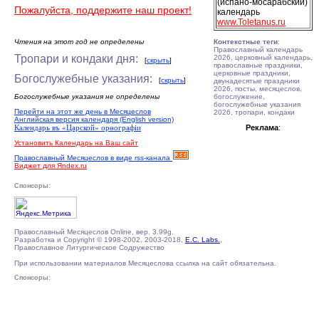
(испано-мосарабский)
Пожалуйста, поддержите наш проект!
календарь
www.Toletanus.ru
Чтения на этот год не определены
Контекстные теги
:
Православный календарь
Тропари и кондаки дня:
2026, церковный календарь,
[
скрыть
]
православные праздники,
церковные праздники,
Богослужебные указания:
[
скрыть
]
двунадесятые праздники
2026, посты, месяцеслов,
Богослужебные указания не определены
богослужение,
богослужебные указания
Перейти на этот же день в Месяцеслов
2026, тропари, кондаки
Английская версия календаря (English version)
Календарь въ «Царской» орѳографiи
Реклама
:
Установить Календарь на Ваш сайт
Православный Месяцеслов в виде rss-канала
Виджет для Яndex.ru
Спонсоры:
Православный Месяцеслов Online, вер. 3.99g.
Разработка и Copyright © 1998-2002, 2003-2018,
E.C. Labs.
,
Православное Литургическое Содружество
При использовании материалов Месяцеслова ссылка на сайт обязательна.
Спонсоры: