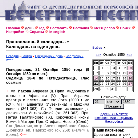
Главная
День
Год
Составить
Пасхалия
Месяцеслов
Поиск
Настройки
Справка
In english
Православный календарь -»
Календарь на один день
Выбор
«««
Октябрь 1850
»»»
Сегодня
Завтра
Предыдущий день
Следующий
день
Пн
Вт
Ср
Чт
Пт
Сб
Вс
1
2
3
4
5
6
Понедельник, 21 Октября 1850 года (9
7
8
9
10
11
12
13
Октября 1850 по ст.ст.)
Седмица 18-я по Пятидесятнице, Глас
14
15
16
17
18
19
20
осьмый
21
22
23
24
25
26
27
28
29
30
31
Ап.
Иакова
Алфеева (I).
Прпп. Андроника и
+
жены его Афанасии (V).
Прав. Авраама
Назначить дату:
праотца и племянника его Лота (2000 г. до
Р.Х.).
Мчч. Еввентия (Иувентина) и Максима
воинов (361-363).
Св. Поплии исповедницы,
диакониссы Антиохийской (ок. 361-363).
Прп.
Здесь Вы можете
Петра Галатийского (IX).
Корсунской иконы
изменить или сохранить
Божией Матери.
Прп. Стефана Нового (
Серб.
).
Настройки
Свт. Димитрия, патр. Александрийского.
Сщмч.
Дионисия, еп. Парижского (ок. 258) (
Кельт. и
Наши партнеры
:
Брит.
).
Древний вестготский