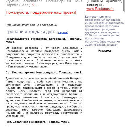
(испано-мосарабский)
игумена, основателя Ноген-сюр-Сен близ
календарь
Парижа (
Галл.
).
www.Toletanus.ru
Пожалуйста, поддержите наш проект!
Контекстные теги
:
Православный календарь
2026, церковный календарь,
Чтения на этот год не определены
православные праздники,
церковные праздники,
Тропари и кондаки дня:
[
скрыть
]
двунадесятые праздники
2026, посты, месяцеслов,
богослужение,
Предпразднство Рождества Богородицы. Тропарь,
богослужебные указания
глас 4.
2026, тропари, кондаки
От корене Иессеева и от чресл Давидовых, /
Реклама
:
Богоотроковица Мариам раждается днесь нам: /
радостию бо радуются всяческая и обновляются. /
Срадуйтеся купно, небо и земля, / восхвалите Ю
отечествия языков. / Иоаким веселится и Анна
торжествует, зовущи: / неплоды раждает Богородицу,
и Питательницу Жизни нашея.
Свт. Иоанна, архиеп. Новгородского. Тропарь, глас 8.
Днесь светло красуется славнейший великий Новград,
/ имея мощи твоя в себе, святителю Иоанне, / яко
солнечныя лучи испущающия, / и подающия
исцеления, притекающим с верою к тебе. / Молися
Христу Богу, избавити град сей невредим от
варварскаго пленения, / и междоусобныя брани, и
огненнаго запаления, / святителю Богомудре и
чудоносче, / небесный человече, и земный ангеле: /
да сошедшеся любовию в память твою, / светло
празднуем, в песнех и пениих радующеся, / и Христа
славяще, тебе таковую благодать даровавшаго
исцелений, / и великому Новуграду заступление и
утверждение.
Прп. Серапиона Псковского. Тропарь, глас 8.