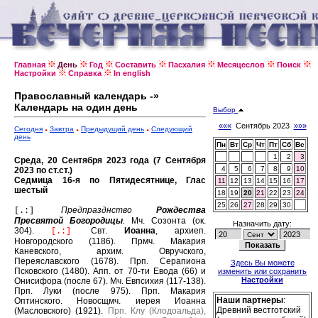
Главная
День
Год
Составить
Пасхалия
Месяцеслов
Поиск
Настройки
Справка
In english
Православный календарь -»
Календарь на один день
Выбор
«««
Сентябрь 2023
»»»
Сегодня
Завтра
Предыдущий день
Следующий
день
Пн
Вт
Ср
Чт
Пт
Сб
Вс
1
2
3
Среда, 20 Сентября 2023 года (7 Сентября
4
5
6
7
8
9
10
2023 по ст.ст.)
Седмица 16-я по Пятидесятнице, Глас
11
12
13
14
15
16
17
шестый
18
19
20
21
22
23
24
25
26
27
28
29
30
Предпразднство
Рождества
[.:]
Пресвятой Богородицы
.
Мч. Созонта (ок.
Назначить дату:
304).
Свт.
Иоанна
, архиеп.
[.:]
Новгородского (1186).
Прмч. Макария
Каневского, архим. Овручского,
Переяславского (1678).
Прп. Серапиона
Здесь Вы можете
Псковского (1480).
Апп. от 70-ти Евода (66) и
изменить или сохранить
Настройки
Онисифора (после 67).
Мч. Евпсихия (117-138).
Прп. Луки (после 975).
Прп. Макария
Наши партнеры
:
Оптинского.
Новосщмч. иерея Иоанна
Древний вестготский
(Масловского) (1921).
Прп. Клу (Клодоальда),