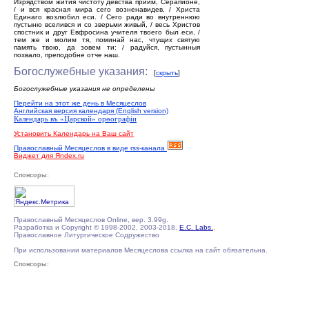
Изрядством жития чистоту девства приим, Серапионе,
/ и вся красная мира сего возненавидев, / Христа
Единаго возлюбил еси. / Сего ради во внутреннюю
пустыню вселився и со зверьми живый, / весь Христов
спостник и друг Евфросина учителя твоего был еси, /
тем же и молим тя, поминай нас, чтущих святую
память твою, да зовем ти: / радуйся, пустынныя
похвало, преподобне отче наш.
Богослужебные указания:
[
скрыть
]
Богослужебные указания не определены
Перейти на этот же день в Месяцеслов
Английская версия календаря (English version)
Календарь въ «Царской» орѳографiи
Установить Календарь на Ваш сайт
Православный Месяцеслов в виде rss-канала
Виджет для Яndex.ru
Спонсоры:
Православный Месяцеслов Online, вер. 3.99g.
Разработка и Copyright © 1998-2002, 2003-2018,
E.C. Labs.
,
Православное Литургическое Содружество
При использовании материалов Месяцеслова ссылка на сайт обязательна.
Спонсоры: