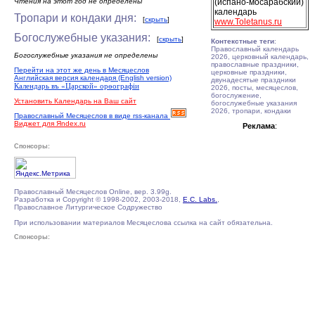
Чтения на этот год не определены
(испано-мосарабский)
календарь
Тропари и кондаки дня:
[
скрыть
]
www.Toletanus.ru
Богослужебные указания:
[
скрыть
]
Контекстные теги
:
Православный календарь
Богослужебные указания не определены
2026, церковный календарь,
православные праздники,
Перейти на этот же день в Месяцеслов
церковные праздники,
Английская версия календаря (English version)
двунадесятые праздники
Календарь въ «Царской» орѳографiи
2026, посты, месяцеслов,
богослужение,
Установить Календарь на Ваш сайт
богослужебные указания
2026, тропари, кондаки
Православный Месяцеслов в виде rss-канала
Виджет для Яndex.ru
Реклама
:
Спонсоры:
Православный Месяцеслов Online, вер. 3.99g.
Разработка и Copyright © 1998-2002, 2003-2018,
E.C. Labs.
,
Православное Литургическое Содружество
При использовании материалов Месяцеслова ссылка на сайт обязательна.
Спонсоры: