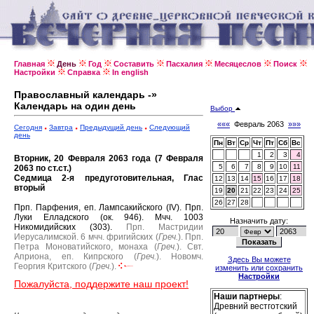
Главная
День
Год
Составить
Пасхалия
Месяцеслов
Поиск
Настройки
Справка
In english
Православный календарь -»
Календарь на один день
Выбор
«««
Февраль 2063
»»»
Сегодня
Завтра
Предыдущий день
Следующий
день
Пн
Вт
Ср
Чт
Пт
Сб
Вс
1
2
3
4
Вторник, 20 Февраля 2063 года (7 Февраля
5
6
7
8
9
10
11
2063 по ст.ст.)
Седмица 2-я предуготовительная, Глас
12
13
14
15
16
17
18
вторый
19
20
21
22
23
24
25
26
27
28
Прп. Парфения, еп. Лампсакийского (IV).
Прп.
Луки Елладского (ок. 946).
Мчч. 1003
Назначить дату:
Никомидийских (303).
Прп. Мастридии
Иерусалимской.
6 мчч. фригийских (
Греч.
).
Прп.
Петра Моноватийского, монаха (
Греч.
).
Свт.
Априона, еп. Кипрского (
Греч.
).
Новомч.
Здесь Вы можете
Георгия Критского (
Греч.
).
изменить или сохранить
Настройки
Пожалуйста, поддержите наш проект!
Наши партнеры
:
Древний вестготский