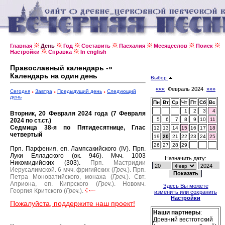
Главная
День
Год
Составить
Пасхалия
Месяцеслов
Поиск
Настройки
Справка
In english
Православный календарь -»
Календарь на один день
Выбор
«««
Февраль 2024
»»»
Сегодня
Завтра
Предыдущий день
Следующий
день
Пн
Вт
Ср
Чт
Пт
Сб
Вс
1
2
3
4
Вторник, 20 Февраля 2024 года (7 Февраля
5
6
7
8
9
10
11
2024 по ст.ст.)
Седмица 38-я по Пятидесятнице, Глас
12
13
14
15
16
17
18
четвертый
19
20
21
22
23
24
25
26
27
28
29
Прп. Парфения, еп. Лампсакийского (IV).
Прп.
Луки Елладского (ок. 946).
Мчч. 1003
Назначить дату:
Никомидийских (303).
Прп. Мастридии
Иерусалимской.
6 мчч. фригийских (
Греч.
).
Прп.
Петра Моноватийского, монаха (
Греч.
).
Свт.
Априона, еп. Кипрского (
Греч.
).
Новомч.
Здесь Вы можете
Георгия Критского (
Греч.
).
изменить или сохранить
Настройки
Пожалуйста, поддержите наш проект!
Наши партнеры
:
Древний вестготский