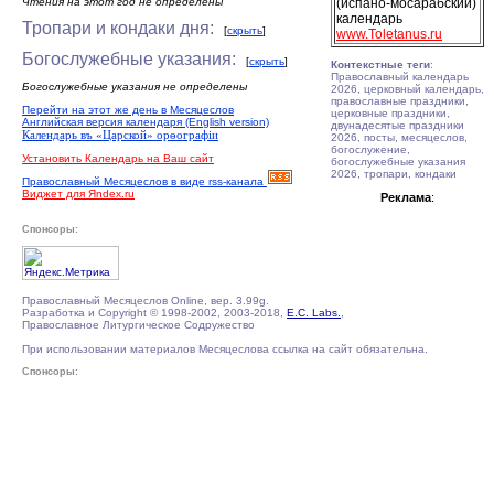
Чтения на этот год не определены
(испано-мосарабский)
календарь
Тропари и кондаки дня:
[
скрыть
]
www.Toletanus.ru
Богослужебные указания:
[
скрыть
]
Контекстные теги
:
Православный календарь
Богослужебные указания не определены
2026, церковный календарь,
православные праздники,
Перейти на этот же день в Месяцеслов
церковные праздники,
Английская версия календаря (English version)
двунадесятые праздники
Календарь въ «Царской» орѳографiи
2026, посты, месяцеслов,
богослужение,
Установить Календарь на Ваш сайт
богослужебные указания
2026, тропари, кондаки
Православный Месяцеслов в виде rss-канала
Виджет для Яndex.ru
Реклама
:
Спонсоры:
Православный Месяцеслов Online, вер. 3.99g.
Разработка и Copyright © 1998-2002, 2003-2018,
E.C. Labs.
,
Православное Литургическое Содружество
При использовании материалов Месяцеслова ссылка на сайт обязательна.
Спонсоры: