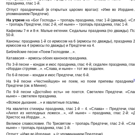
праздника, глас 1-й.
Отпуст праздничный (в открытых царских вратах): «Иже во Иордане..
упоминанием Предтечи).
На утрене
на «Бог Господь» – тропарь праздника, глас 1-й (дважды). «С
– тропарь Предтечи, глас 2-й, «И ныне» – тропарь праздника, глас 1-й.
Кафизмы 7-я и 8-я. Малые ектении. Седальны праздника (по дважды). П
50-й.
Каноны: праздника 1-й со ирмосом на 6 (ирмосы по дважды), праздника 2
ирмосом на 4 (ирмосы по дважды) и Предтечи на 4.
Библейские песни «Поем Господеви…».
Катавасия – ирмосы обоих канонов праздника.
По 3-й песни – кондак и икос праздника, глас 4-й; седален праздника, глас
«Иордан струями…». «Слава, и ныне» – тот же седален.
По 6-й песни – кондак и икос Предтечи, глас 6-й.
[
На 9-й песни «Честнейшую» не поем, но поем припевы праздника
Предтечи (см. в Минее).
По 9-й песни «Достойно есть» не поется. Светилен Предтечи. «Сла
ныне» – светилен праздника.
«Всякое дыхание…» и хвалитные псалмы.
На хвалитех стихиры праздника, глас 1-й – 4. «Слава» – Предтечи, глас
«Ангел из неплодных ложесн…», «И ныне» – праздника, глас 2-й: «
Христос на Иордан…».
Великое славословие. По Трисвятом – тропарь Предтечи, глас 2-й. «Сла
ныне» – тропарь праздника, глас 1-й.
Отпуст: «Иже во Иордане...» (с упоминанием Предтечи).