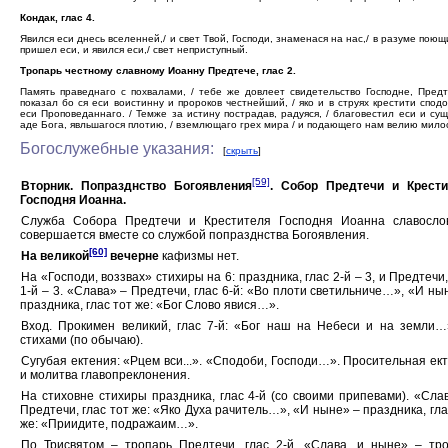
Кондак, глас 4.
Явился еси днесь вселенней,/ и свет Твой, Господи, знаменася на нас,/ в разуме поющи
пришел еси, и явился еси,/ свет неприступный.
Тропарь честному славному Иоанну Предтече, глас 2.
Память праведнаго с похвалами, / тебе же довлеет свидетельство Господне, Предт
показал бо ся еси воистинну и пророков честнейший, / яко и в струях крестити спод
еси Проповеданнаго. / Темже за истину пострадав, радуяся, / благовестил еси и су
аде Бога, явльшагося плотию, / вземлющаго грех мира / и подающего нам велию мило
Богослужебные указания:
[
скрыть
]
[59]
Вторник. Попразднство Богоявления
. Собор Предтечи и Крести
Господня Иоанна.
Служба Собора Предтечи и Крестителя Господня Иоанна славослов
совершается вместе со службой попразднства Богоявления.
[60]
На великой
вечерне
кафизмы нет.
На «Господи, воззвах» стихиры на 6: праздника, глас 2-й – 3, и Предтечи,
1-й – 3. «Слава» – Предтечи, глас 6-й: «Во плоти светильниче…», «И ны
праздника, глас тот же: «Бог Слово явися…».
Вход. Прокимен великий, глас 7-й: «Бог наш на Небеси и на земли…
стихами (по обычаю).
Сугубая ектения: «Рцем вси...». «Сподоби, Господи…». Просительная ек
и молитва главопреклонения.
На стиховне стихиры праздника, глас 4-й (со своими припевами). «Сла
Предтечи, глас тот же: «Яко Духа рачитель…», «И ныне» – праздника, гла
же: «Приидите, подражаим…».
По Трисвятом – тропарь Предтечи, глас 2-й. «Слава, и ныне» – тр