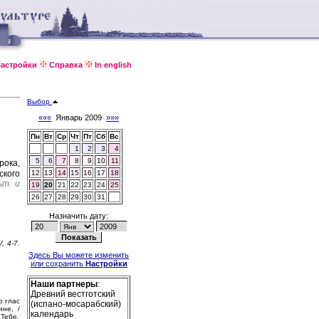
астройки
Справка
In english
Выбор
«««
Январь 2009
»»»
Пн
Вт
Ср
Чт
Пт
Сб
Вс
1
2
3
4
5
6
7
8
9
10
11
рока,
ского
12
13
14
15
16
17
18
ьт. и
19
20
21
22
23
24
25
26
27
28
29
30
31
Назначить дату:
, 4-7.
Здесь Вы можете изменить
или сохранить
Настройки
Наши партнеры
:
Древний вестготский
о глас
(испано-мосарабский)
ине, /
календарь
 Тебе.