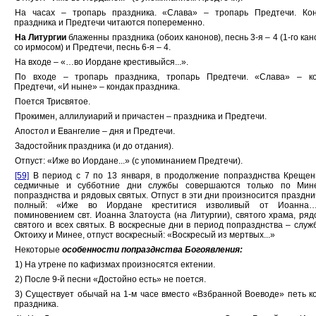
На часах – тропарь праздника. «Слава» – тропарь Предтечи. Кон
праздника и Предтечи читаются попеременно.
На Литургии
блаженны праздника (обоих канонов), песнь 3-я – 4 (1-го кан
со ирмосом) и Предтечи, песнь 6-я – 4.
На входе – «…во Иордане крестивыйся...».
По входе – тропарь праздника, тропарь Предтечи. «Слава» – ко
Предтечи, «И ныне» – кондак праздника.
Поется Трисвятое.
Прокимен, аллилуиарий и причастен – праздника и Предтечи.
Апостол и Евангелие – дня и Предтечи.
Задостойник праздника (и до отдания).
Отпуст: «Иже во Иордане...» (с упоминанием Предтечи).
[59]
В период с 7 по 13 января, в продолжение попразднства Крещен
седмичные и субботние дни службы совершаются только по Мин
попразднства и рядовых святых. Отпуст в эти дни произносится праздн
полный: «Иже во Иордане креститися изволивый от Иоанна
поминовением свт. Иоанна Златоуста (на Литургии), святого храма, ряд
святого и всех святых. В воскресные дни в период попразднства – служ
Октоиху и Минее, отпуст воскресный: «Воскресый из мертвых...»
Некоторые
особенности попразднства Богоявления:
1) На утрене по кафизмах произносятся ектении.
2) После 9-й песни «Достойно есть» не поется.
3) Существует обычай на 1-м часе вместо «Взбранной Воеводе» петь к
праздника.