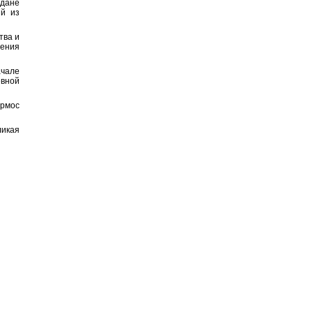
рдане
ый из
тва и
пения
чале
евной
ирмос
икая