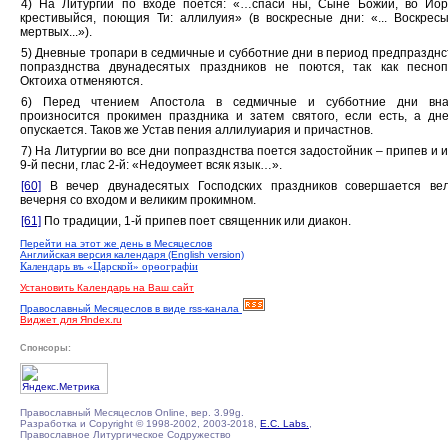
4) На Литургии по входе поется: «…спаси ны, Сыне Божий, во Ио
крестивыйся, поющия Ти: аллилуия» (в воскресные дни: «... Воскрес
мертвых...»).
5) Дневные тропари в седмичные и субботние дни в период предпразднс
попразднства двунадесятых праздников не поются, так как песно
Октоиха отменяются.
6) Перед чтением Апостола в седмичные и субботние дни вна
произносится прокимен праздника и затем святого, если есть, а дн
опускается. Таков же Устав пения аллилуиария и причастнов.
7) На Литургии во все дни попразднства поется задостойник – припев и 
9-й песни, глас 2-й: «Недоумеет всяк язык…».
[60]
В вечер двунадесятых Господских праздников совершается вел
вечерня со входом и великим прокимном.
[61]
По традиции, 1-й припев поет священник или диакон.
Перейти на этот же день в Месяцеслов
Английская версия календаря (English version)
Календарь въ «Царской» орѳографiи
Установить Календарь на Ваш сайт
Православный Месяцеслов в виде rss-канала
Виджет для Яndex.ru
Спонсоры:
Православный Месяцеслов Online, вер. 3.99g.
Разработка и Copyright © 1998-2002, 2003-2018,
E.C. Labs.
,
Православное Литургическое Содружество