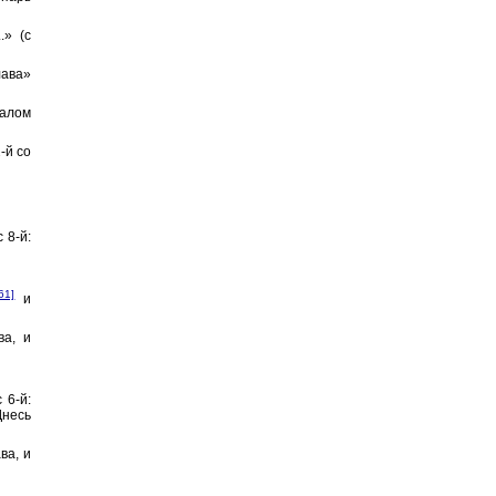
.» (с
лава»
салом
-й со
 8-й:
61]
и
ва, и
 6-й:
Днесь
ва, и