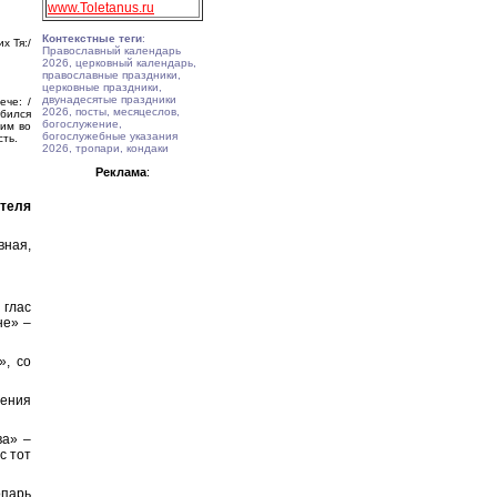
www.Toletanus.ru
Контекстные теги
:
х Тя:/
Православный календарь
2026, церковный календарь,
православные праздники,
церковные праздники,
двунадесятые праздники
ече: /
2026, посты, месяцеслов,
обился
богослужение,
щим во
богослужебные указания
сть.
2026, тропари, кондаки
Реклама
:
теля
ная,
 глас
не» –
», со
тения
ва» –
с тот
опарь