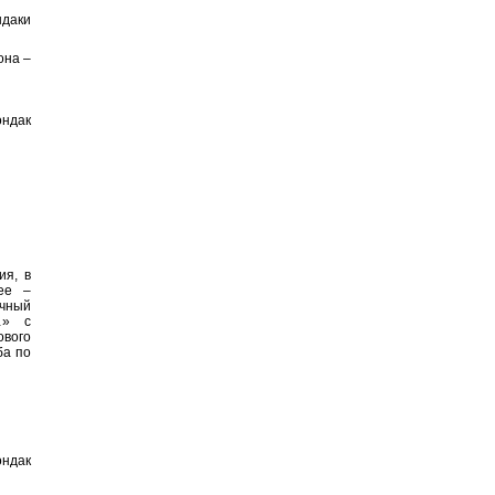
даки
она –
ндак
ия, в
ее –
ичный
…» с
ового
ба по
ондак