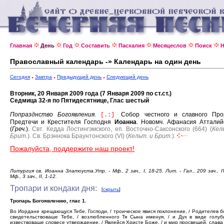
Главная
День
Год
Составить
Пасхалия
Месяцеслов
Поиск
Н
Православный календарь -» Календарь на один день
Сегодня
Завтра
Предыдущий день
Следующий день
Вторник, 20 Января 2009 года (7 Января 2009 по ст.ст.)
Седмица 32-я по Пятидесятнице, Глас шестый
Попразднство Богоявления.
Собор честного и славного Про
[.:]
Предтечи и Крестителя Господня
Иоанна
.
Новомч. Афанасия Атталий
(
Греч.
).
Свт. Кедда Лостингэмского, еп. Восточно-Саксонского (664) (
Кел
Брит.
).
Св. Брэннока Браунтонского (VI) (
Кельт. и Брит.
).
Пожалуйста, поддержите наш проект!
Литургия св. Иоанна Златоуста.Утр. - Мф., 2 зач., I, 18-25. Лит. - Гал., 209 зач., IV
Мф., 3 зач., II, 1-12.
Тропари и кондаки дня:
[
скрыть
]
Тропарь Богоявлению, глас 1.
Во Иордане крещающуся Тебе, Господи, / троическое явися поклонение, / Родителев б
свидетельствоваше Тебе, / возлюбленного Тя Сына именуя, / и Дух в виде голуб
извествоваше словесе утверждение. / Явлейся Христе Боже, / и мир просвещей, слава