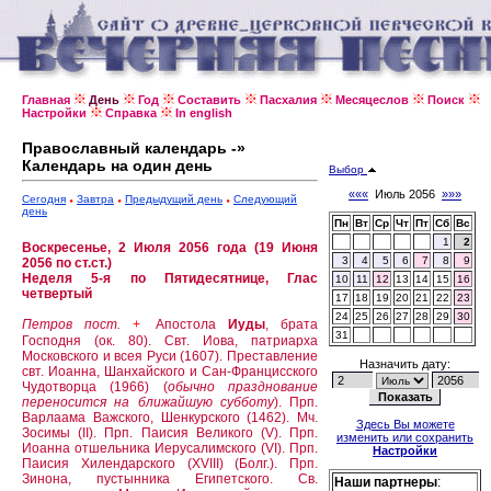
Главная
День
Год
Составить
Пасхалия
Месяцеслов
Поиск
Настройки
Справка
In english
Православный календарь -»
Календарь на один день
Выбор
«««
Июль 2056
»»»
Сегодня
Завтра
Предыдущий день
Следующий
день
Пн
Вт
Ср
Чт
Пт
Сб
Вс
1
2
Воскресенье, 2 Июля 2056 года (19 Июня
3
4
5
6
7
8
9
2056 по ст.ст.)
Неделя 5-я по Пятидесятнице, Глас
10
11
12
13
14
15
16
четвертый
17
18
19
20
21
22
23
24
25
26
27
28
29
30
Петров пост.
Апостола
Иуды
, брата
+
31
Господня (ок. 80).
Свт. Иова, патриарха
Московского и всея Руси (1607).
Преставление
Назначить дату:
свт. Иоанна, Шанхайского и Сан-Францисского
Чудотворца (1966) (
обычно празднование
переносится на ближайшую субботу
).
Прп.
Варлаама Важского, Шенкурского (1462).
Мч.
Здесь Вы можете
Зосимы (II).
Прп. Паисия Великого (V).
Прп.
изменить или сохранить
Иоанна отшельника Иерусалимского (VI).
Прп.
Настройки
Паисия Хилендарского (XVIII) (Болг.).
Прп.
Зинона, пустынника Египетского.
Св.
Наши партнеры
: