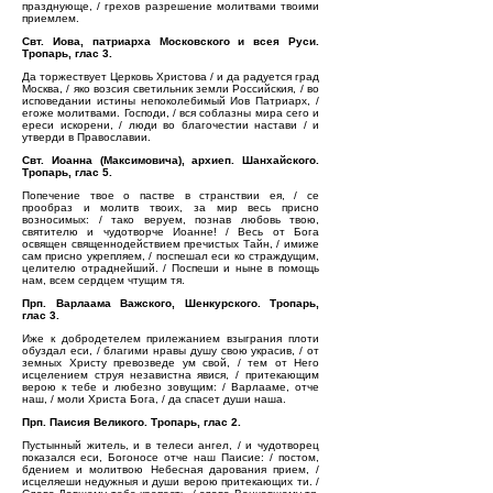
празднующе, / грехов разрешение молитвами твоими
приемлем.
Свт. Иова, патриарха Московского и всея Руси.
Тропарь, глас 3.
Да торжествует Церковь Христова / и да радуется град
Москва, / яко возсия светильник земли Российския, / во
исповедании истины непоколебимый Иов Патриарх, /
егоже молитвами. Господи, / вся соблазны мира сего и
ереси искорени, / люди во благочестии настави / и
утверди в Православии.
Свт. Иоанна (Максимовича), архиеп. Шанхайского.
Тропарь, глас 5.
Попечение твое о пастве в странствии ея, / се
прообраз и молитв твоих, за мир весь присно
возносимых: / тако веруем, познав любовь твою,
святителю и чудотворче Иоанне! / Весь от Бога
освящен священнодействием пречистых Тайн, / имиже
сам присно укрепляем, / поспешал еси ко страждущим,
целителю отраднейший. / Поспеши и ныне в помощь
нам, всем сердцем чтущим тя.
Прп. Варлаама Важского, Шенкурского. Тропарь,
глас 3.
Иже к добродетелем прилежанием взыграния плоти
обуздал еси, / благими нравы душу свою украсив, / от
земных Христу превозведе ум свой, / тем от Него
исцелением струя независтна явися, / притекающим
верою к тебе и любезно зовущим: / Варлааме, отче
наш, / моли Христа Бога, / да спасет души наша.
Прп. Паисия Великого. Тропарь, глас 2.
Пустынный житель, и в телеси ангел, / и чудотворец
показался еси, Богоносе отче наш Паисие: / постом,
бдением и молитвою Небесная дарования прием, /
исцеляеши недужныя и души верою притекающих ти. /