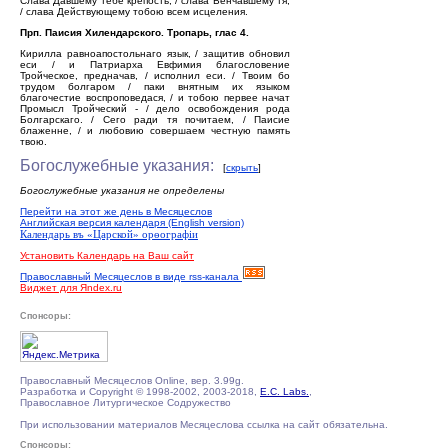
Слава Давшему тебе крепость, / слава Венчавшему тя,
/ слава Действующему тобою всем исцеления.
Прп. Паисия Хилендарского. Тропарь, глас 4.
Кирилла равноапостольнаго язык, / защитив обновил
еси / и Патриарха Евфимия благословение
Тройческое, предначав, / исполнил еси. / Твоим бо
трудом болгаром / паки внятным их языком
благочестие воспроповедася, / и тобою первее начат
Промысл Тройческий - / дело освобождения рода
Болгарскаго. / Сего ради тя почитаем, / Паисие
блаженне, / и любовию совершаем честную память
твою.
Богослужебные указания:
[
скрыть
]
Богослужебные указания не определены
Перейти на этот же день в Месяцеслов
Английская версия календаря (English version)
Календарь въ «Царской» орѳографiи
Установить Календарь на Ваш сайт
Православный Месяцеслов в виде rss-канала
Виджет для Яndex.ru
Спонсоры:
Православный Месяцеслов Online, вер. 3.99g.
Разработка и Copyright © 1998-2002, 2003-2018,
E.C. Labs.
,
Православное Литургическое Содружество
При использовании материалов Месяцеслова ссылка на сайт обязательна.
Спонсоры: