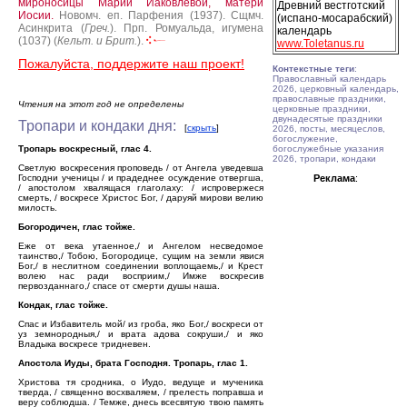
мироносицы Марии Иаковлевой, матери
Древний вестготский
Иосии.
Новомч. еп. Парфения (1937).
Сщмч.
(испано-мосарабский)
Асинкрита (
Греч.
).
Прп. Ромуальда, игумена
календарь
(1037) (
Кельт. и Брит.
).
www.Toletanus.ru
Пожалуйста, поддержите наш проект!
Контекстные теги
:
Православный календарь
2026, церковный календарь,
православные праздники,
Чтения на этот год не определены
церковные праздники,
двунадесятые праздники
Тропари и кондаки дня:
[
скрыть
]
2026, посты, месяцеслов,
богослужение,
Тропарь воскресный, глас 4.
богослужебные указания
2026, тропари, кондаки
Светлую воскресения проповедь / от Ангела уведевша
Господни ученицы / и прадеднее осуждение отвергша,
Реклама
:
/ апостолом хвалящася глаголаху: / испровержеся
смерть, / воскресе Христос Бог, / даруяй мирови велию
милость.
Богородичен, глас тойже.
Еже от века утаенное,/ и Ангелом несведомое
таинство,/ Тобою, Богородице, сущим на земли явися
Бог,/ в неслитном соединении воплощаемь,/ и Крест
волею нас ради восприим,/ Имже воскресив
первозданнаго,/ спасе от смерти душы наша.
Кондак, глас тойже.
Спас и Избавитель мой/ из гроба, яко Бог,/ воскреси от
уз земнородныя,/ и врата адова сокруши,/ и яко
Владыка воскресе тридневен.
Апостола Иуды, брата Господня. Тропарь, глас 1.
Христова тя сродника, о Иудо, ведуще и мученика
тверда, / священно восхваляем, / прелесть поправша и
веру соблюдша. / Темже, днесь всесвятую твою память