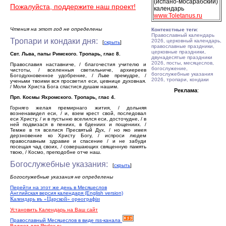
(испано-мосарабский)
Пожалуйста, поддержите наш проект!
календарь
www.Toletanus.ru
Чтения на этот год не определены
Контекстные теги
:
Православный календарь
Тропари и кондаки дня:
2026, церковный календарь,
[
скрыть
]
православные праздники,
церковные праздники,
Свт. Льва, папы Римского. Тропарь, глас 8.
двунадесятые праздники
2026, посты, месяцеслов,
Православия наставниче, / благочестия учителю и
богослужение,
чистоты, / вселенныя светильниче, архиереев
богослужебные указания
Богодухновенное удобрение, / Льве премудре, /
2026, тропари, кондаки
ученьми твоими вся просветил еси, цевнице духовная.
/ Моли Христа Бога спастися душам нашим.
Реклама
:
Прп. Космы Яхромского. Тропарь, глас 4.
Горняго желая премирнаго жития, / дольняя
возненавидел еси, / и, взем крест свой, последовал
еси Христу, / и в пустыню вселился еси, досточудне, / в
ней подвизася в пениих, в бдениих и пощениих. /
Темже в тя вселися Пресвятый Дух, / но яко имея
дерзновение ко Христу Богу, / испроси людем
православным здравие и спасение / и не забуди
посещая чад своих, / совершающих священную память
твою, / Космо, преподобне отче наш.
Богослужебные указания:
[
скрыть
]
Богослужебные указания не определены
Перейти на этот же день в Месяцеслов
Английская версия календаря (English version)
Календарь въ «Царской» орѳографiи
Установить Календарь на Ваш сайт
Православный Месяцеслов в виде rss-канала
Виджет для Яndex.ru