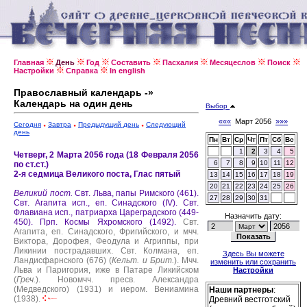
Главная
День
Год
Составить
Пасхалия
Месяцеслов
Поиск
Настройки
Справка
In english
Православный календарь -»
Календарь на один день
Выбор
«««
Март 2056
»»»
Сегодня
Завтра
Предыдущий день
Следующий
день
Пн
Вт
Ср
Чт
Пт
Сб
Вс
1
2
3
4
5
Четверг, 2 Марта 2056 года (18 Февраля 2056
6
7
8
9
10
11
12
по ст.ст.)
2-я седмица Великого поста, Глас пятый
13
14
15
16
17
18
19
20
21
22
23
24
25
26
Великий пост.
Свт. Льва, папы Римского (461).
27
28
29
30
31
Свт. Агапита исп., еп. Синадского (IV).
Свт.
Флавиана исп., патриарха Цареградского (449-
Назначить дату:
450).
Прп. Космы Яхромского (1492).
Свт.
Агапита, еп. Синадского, Фригийского, и мчч.
Виктора, Дорофея, Феодула и Агриппы, при
Ликинии пострадавших.
Свт. Колмана, еп.
Здесь Вы можете
Ландисфарнского (676) (
Кельт. и Брит.
).
Мчч.
изменить или сохранить
Льва и Паригория, иже в Патаре Ликийском
Настройки
(
Греч.
).
Новомчч. пресв. Александра
(Медведского) (1931) и иером. Вениамина
Наши партнеры
:
(1938).
Древний вестготский