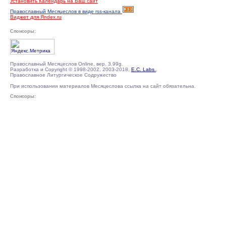
Установить Календарь на Ваш сайт
Православный Месяцеслов в виде rss-канала
Виджет для Яndex.ru
Спонсоры:
Православный Месяцеслов Online, вер. 3.99g.
Разработка и Copyright © 1998-2002, 2003-2018,
E.C. Labs.
,
Православное Литургическое Содружество
При использовании материалов Месяцеслова ссылка на сайт обязательна.
Спонсоры: