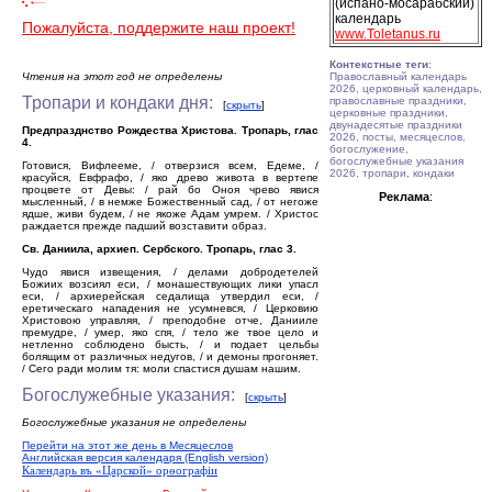
(испано-мосарабский)
календарь
Пожалуйста, поддержите наш проект!
www.Toletanus.ru
Контекстные теги
:
Чтения на этот год не определены
Православный календарь
2026, церковный календарь,
Тропари и кондаки дня:
православные праздники,
[
скрыть
]
церковные праздники,
двунадесятые праздники
Предпразднство Рождества Христова. Тропарь, глас
2026, посты, месяцеслов,
4.
богослужение,
богослужебные указания
Готовися, Вифлееме, / отверзися всем, Едеме, /
2026, тропари, кондаки
красуйся, Евфрафо, / яко древо живота в вертепе
процвете от Девы: / рай бо Оноя чрево явися
Реклама
:
мысленный, / в немже Божественный сад, / от негоже
ядше, живи будем, / не якоже Адам умрем. / Христос
раждается прежде падший возставити образ.
Св. Даниила, архиеп. Сербского. Тропарь, глас 3.
Чудо явися извещения, / делами добродетелей
Божиих возсиял еси, / монашествующих лики упасл
еси, / архиерейская седалища утвердил еси, /
еретическаго нападения не усумневся, / Церковию
Христовою управляя, / преподобне отче, Данииле
премудре, / умер, яко спя, / тело же твое цело и
нетленно соблюдено бысть, / и подает цельбы
болящим от различных недугов, / и демоны прогоняет.
/ Сего ради молим тя: моли спастися душам нашим.
Богослужебные указания:
[
скрыть
]
Богослужебные указания не определены
Перейти на этот же день в Месяцеслов
Английская версия календаря (English version)
Календарь въ «Царской» орѳографiи