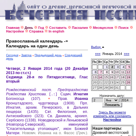
Главная
День
Год
Составить
Пасхалия
Месяцеслов
Поиск
Настройки
Справка
In english
Православный календарь -»
Календарь на один день
Выбор
«««
Январь 2014
»»»
Сегодня
Завтра
Предыдущий день
Следующий
день
Пн
Вт
Ср
Чт
Пт
Сб
Вс
1
2
3
4
5
Четверг, 2 Января 2014 года (20 Декабря
6
7
8
9
10
11
12
2013 по ст.ст.)
Седмица 28-я по Пятидесятнице, Глас
13
14
15
16
17
18
19
вторый
20
21
22
23
24
25
26
27
28
29
30
31
Рождественский пост.
Предпразднство
Рождества Христова.
Сщмч.
Игнатия
[.:]
Назначить дату:
Богоносца (107).
Прав.
Иоанна
+
Кронштадского, чудотворца (1908).
Прп.
Игнатия, архим. Печерского, в Дальних
пещерах (1435).
Свт. Филогония, еп.
Здесь Вы можете
Антиохийского (323).
Св. Даниила, архиеп.
изменить или сохранить
Настройки
Сербского (1338).
Новодворской и Леньковской
(Новгород-Северской), именуемой
Наши партнеры
:
"Спасительница утопающих", икон Божией
Древний вестготский
Матери.
Новомч. Иоанна на о. Фасос (
Греч.
).