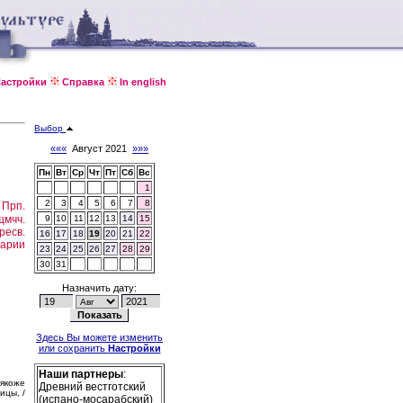
астройки
Справка
In english
Выбор
«««
Август 2021
»»»
Пн
Вт
Ср
Чт
Пт
Сб
Вс
1
2
3
4
5
6
7
8
.
Прп.
щмчч.
9
10
11
12
13
14
15
ресв.
16
17
18
19
20
21
22
Марии
23
24
25
26
27
28
29
30
31
Назначить дату:
Здесь Вы можете изменить
или сохранить
Настройки
Наши партнеры
:
 якоже
Древний вестготский
ицы, /
(испано-мосарабский)