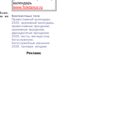
календарь
www.Toletanus.ru
Боже,
Контекстные теги
:
ови же
Православный календарь
2026, церковный календарь,
православные праздники,
церковные праздники,
двунадесятые праздники
2026, посты, месяцеслов,
богослужение,
богослужебные указания
2026, тропари, кондаки
Реклама
: