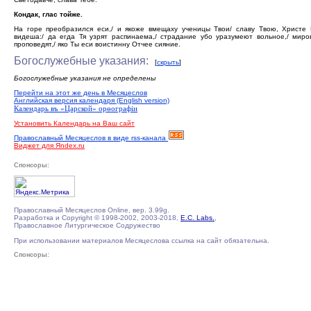
Кондак, глас тойже.
На горе преобразился еси,/ и якоже вмещаху ученицы Твои/ славу Твою, Христе 
видеша:/ да егда Тя узрят распинаема,/ страдание убо уразумеют вольное,/ мир
проповедят,/ яко Ты еси воистинну Отчее сияние.
Богослужебные указания:
[
скрыть
]
Богослужебные указания не определены
Перейти на этот же день в Месяцеслов
Английская версия календаря (English version)
Календарь въ «Царской» орѳографiи
Установить Календарь на Ваш сайт
Православный Месяцеслов в виде rss-канала
Виджет для Яndex.ru
Спонсоры:
Православный Месяцеслов Online, вер. 3.99g.
Разработка и Copyright © 1998-2002, 2003-2018,
E.C. Labs.
,
Православное Литургическое Содружество
При использовании материалов Месяцеслова ссылка на сайт обязательна.
Спонсоры: