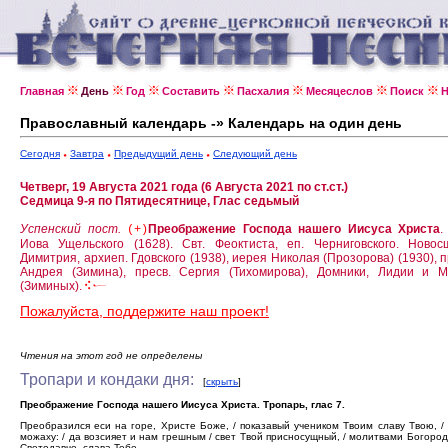
Главная
День
Год
Составить
Пасхалия
Месяцеслов
Поиск
Н
Православный календарь -» Календарь на один день
Сегодня
Завтра
Предыдущий день
Следующий день
Четверг, 19 Августа 2021 года (6 Августа 2021 по ст.ст.)
Седмица 9-я по Пятидесятнице, Глас седьмый
Успенский пост.
Преображение Господа нашего Иисуса Христа
(+)
Иова Ущельского (1628).
Свт. Феоктиста, еп. Черниговского.
Новос
Димитрия, архиеп. Гдовского (1938), иерея Николая (Прозорова) (1930), п
Андрея (Зимина), пресв. Сергия (Тихомирова), Домники, Лидии и 
(Зиминых).
Пожалуйста, поддержите наш проект!
Чтения на этот год не определены
Тропари и кондаки дня:
[
скрыть
]
Преображение Господа нашего Иисуса Христа. Тропарь, глас 7.
Преобразился еси на горе, Христе Боже, / показавый учеником Твоим славу Твою, /
можаху: / да возсияет и нам грешным / свет Твой присносущный, / молитвами Богород
Светодавче, слава Тебе.