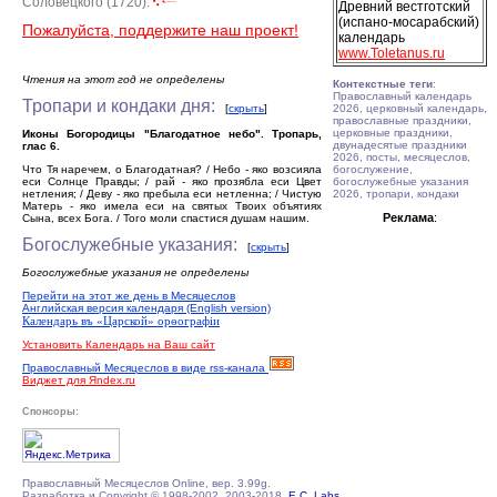
Соловецкого (1720).
Древний вестготский
(испано-мосарабский)
Пожалуйста, поддержите наш проект!
календарь
www.Toletanus.ru
Чтения на этот год не определены
Контекстные теги
:
Православный календарь
Тропари и кондаки дня:
[
скрыть
]
2026, церковный календарь,
православные праздники,
церковные праздники,
Иконы Богородицы "Благодатное небо". Тропарь,
двунадесятые праздники
глас 6.
2026, посты, месяцеслов,
Что Тя наречем, о Благодатная? / Небо - яко возсияла
богослужение,
еси Солнце Правды; / рай - яко прозябла еси Цвет
богослужебные указания
нетления; / Деву - яко пребыла еси нетленна; / Чистую
2026, тропари, кондаки
Матерь - яко имела еси на святых Твоих объятиях
Реклама
:
Сына, всех Бога. / Того моли спастися душам нашим.
Богослужебные указания:
[
скрыть
]
Богослужебные указания не определены
Перейти на этот же день в Месяцеслов
Английская версия календаря (English version)
Календарь въ «Царской» орѳографiи
Установить Календарь на Ваш сайт
Православный Месяцеслов в виде rss-канала
Виджет для Яndex.ru
Спонсоры:
Православный Месяцеслов Online, вер. 3.99g.
Разработка и Copyright © 1998-2002, 2003-2018,
E.C. Labs.
,