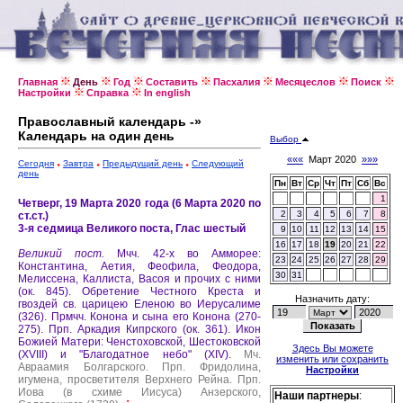
Главная
День
Год
Составить
Пасхалия
Месяцеслов
Поиск
Настройки
Справка
In english
Православный календарь -»
Календарь на один день
Выбор
«««
Март 2020
»»»
Сегодня
Завтра
Предыдущий день
Следующий
день
Пн
Вт
Ср
Чт
Пт
Сб
Вс
1
Четверг, 19 Марта 2020 года (6 Марта 2020 по
2
3
4
5
6
7
8
ст.ст.)
3-я седмица Великого поста, Глас шестый
9
10
11
12
13
14
15
16
17
18
19
20
21
22
Великий пост.
Мчч. 42-х во Амморее:
23
24
25
26
27
28
29
Константина, Аетия, Феофила, Феодора,
30
31
Мелиссена, Каллиста, Васоя и прочих с ними
(ок. 845).
Обретение Честного Креста и
Назначить дату:
гвоздей св. царицею Еленою во Иерусалиме
(326).
Прмчч. Конона и сына его Конона (270-
275).
Прп. Аркадия Кипрского (ок. 361).
Икон
Божией Матери: Ченстоховской, Шестоковской
Здесь Вы можете
(XVIII) и "Благодатное небо" (XIV).
Мч.
изменить или сохранить
Авраамия Болгарского.
Прп. Фридолина,
Настройки
игумена, просветителя Верхнего Рейна.
Прп.
Иова (в схиме Иисуса) Анзерского,
Наши партнеры
: