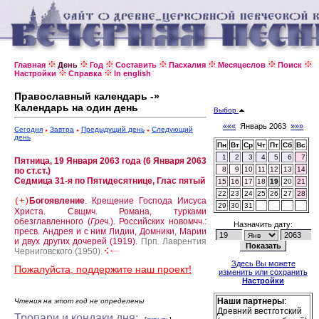
Главная
День
Год
Составить
Пасхалия
Месяцеслов
Поиск
Настройки
Справка
In english
Православный календарь -»
Календарь на один день
Выбор
«««
Январь 2063
»»»
Сегодня
Завтра
Предыдущий день
Следующий
день
Пн
Вт
Ср
Чт
Пт
Сб
Вс
1
2
3
4
5
6
7
Пятница, 19 Января 2063 года (6 Января 2063
8
9
10
11
12
13
14
по ст.ст.)
Седмица 31-я по Пятидесятнице, Глас пятый
15
16
17
18
19
20
21
22
23
24
25
26
27
28
Богоявление
. Крещение Господа Иисуса
(+)
29
30
31
Христа.
Свщмч. Романа, турками
обезглавленного (
Греч.
).
Российских новомчч.:
Назначить дату:
пресв. Андрея и с ним Лидии, Домники, Марии
и двух других дочерей (1919).
Прп. Лаврентия
Черниговского (1950).
Здесь Вы можете
Пожалуйста, поддержите наш проект!
изменить или сохранить
Настройки
Наши партнеры
:
Чтения на этот год не определены
Древний вестготский
Тропари и кондаки дня: