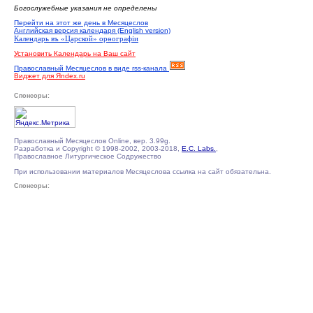
Богослужебные указания не определены
Перейти на этот же день в Месяцеслов
Английская версия календаря (English version)
Календарь въ «Царской» орѳографiи
Установить Календарь на Ваш сайт
Православный Месяцеслов в виде rss-канала
Виджет для Яndex.ru
Спонсоры:
Православный Месяцеслов Online, вер. 3.99g.
Разработка и Copyright © 1998-2002, 2003-2018,
E.C. Labs.
,
Православное Литургическое Содружество
При использовании материалов Месяцеслова ссылка на сайт обязательна.
Спонсоры: