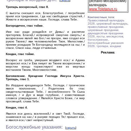
[
скрыть
]
(испано-мосарабский)
календарь
Тропарь воскресный, глас 8.
www.Toletanus.ru
С высоты снизшел еси, Благоутробне, / погребение
приял еси тридневное, / да нас свободиши страстей, /
Контекстные теги
:
Животе и воскресение наше. Господи, слава Тебе.
Православный календарь
2026, церковный календарь,
Богородичен, глас тойже.
православные праздники,
церковные праздники,
Иже нас ради рождейся от Девы,/ и распятие
двунадесятые праздники
претерпев, Благий,/ испровергий смертию смерть,/ и
2026, посты, месяцеслов,
воскресение явлей яко Бог,/ не презри, яже создал еси
богослужение,
рукою Твоею;/ яви человеколюбие Твое, Милостиве,/
богослужебные указания
приими рождшую Тя Богородицу молящуюся за ны; / и
2026, тропари, кондаки
спаси, Спасе наш, люди отчаянныя.
Реклама
:
Кондак, глас тойже.
Воскрес из гроба, умершия воздвигл еси,/ и Адама
воскресил еси,/ и Ева ликует во Твоем воскресении,/ и
мирстии концы торжествуют/ еже из мертвых
востанием Твоим, Многомилостиве.
Богоявление. Крещение Господа Иисуса Христа.
Тропарь, глас 1.
Во Иордане крещающуся Тебе, Господи, / троическое
явися поклонение, / Родителев бо глас
свидетельствоваше Тебе, / возлюбленного Тя Сына
именуя, / и Дух в виде голубине, / извествоваше
словесе утверждение. / Явлейся Христе Боже, / и мир
просвещей, слава Тебе.
Кондак, глас 4.
Явился еси днесь вселенней,/ и свет Твой, Господи,
знаменася на нас,/ в разуме поющих Тя:/ пришел еси,
и явился еси,/ свет неприступный.
Богослужебные указания:
[
скрыть
]