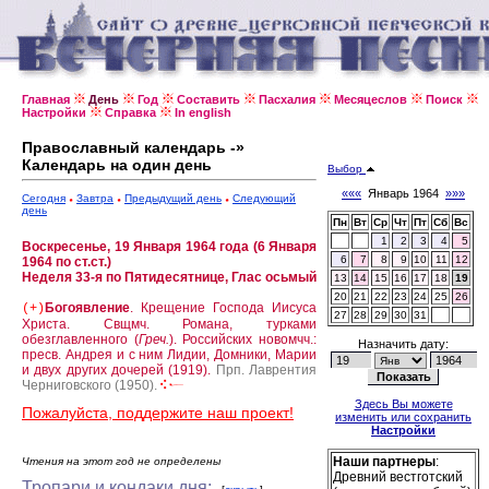
Главная
День
Год
Составить
Пасхалия
Месяцеслов
Поиск
Настройки
Справка
In english
Православный календарь -»
Календарь на один день
Выбор
«««
Январь 1964
»»»
Сегодня
Завтра
Предыдущий день
Следующий
день
Пн
Вт
Ср
Чт
Пт
Сб
Вс
1
2
3
4
5
Воскресенье, 19 Января 1964 года (6 Января
6
7
8
9
10
11
12
1964 по ст.ст.)
Неделя 33-я по Пятидесятнице, Глас осьмый
13
14
15
16
17
18
19
20
21
22
23
24
25
26
Богоявление
. Крещение Господа Иисуса
(+)
27
28
29
30
31
Христа.
Свщмч. Романа, турками
обезглавленного (
Греч.
).
Российских новомчч.:
Назначить дату:
пресв. Андрея и с ним Лидии, Домники, Марии
и двух других дочерей (1919).
Прп. Лаврентия
Черниговского (1950).
Здесь Вы можете
Пожалуйста, поддержите наш проект!
изменить или сохранить
Настройки
Наши партнеры
:
Чтения на этот год не определены
Древний вестготский
Тропари и кондаки дня: