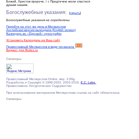
Божий, Христов пророче, / с Предтечею моли спастися
душам нашим.
Богослужебные указания:
[
скрыть
]
Богослужебные указания не определены
Перейти на этот же день в Месяцеслов
Английская версия календаря (English version)
Календарь въ «Царской» орѳографiи
Установить Календарь на Ваш сайт
Православный Месяцеслов в виде rss-канала
Виджет для Яndex.ru
Спонсоры:
Православный Месяцеслов Online, вер. 3.99g.
Разработка и Copyright © 1998-2002, 2003-2018,
E.C. Labs.
,
Православное Литургическое Содружество
При использовании материалов Месяцеслова ссылка на сайт обязательна.
Спонсоры: