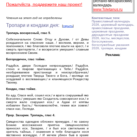
(испано-мосарабский)
Пожалуйста, поддержите наш проект!
календарь
www.Toletanus.ru
Чтения на этот год не определены
Контекстные теги
:
Православный календарь
Тропари и кондаки дня:
2026, церковный календарь,
[
скрыть
]
православные праздники,
церковные праздники,
Тропарь воскресный, глас 5.
двунадесятые праздники
2026, посты, месяцеслов,
Собезначальное Слово Отцу и Духови, / от Девы
богослужение,
рождшееся на спасение наше, / воспоим, вернии, и
богослужебные указания
поклонимся, / яко благоволи плотию взыти на крест, / и
2026, тропари, кондаки
смерть претерпети, / и воскресити умершия / славным
воскресением Своим.
Реклама
:
Богородичен, глас тойже.
Радуйся, двере Господня непроходимая./ Радуйся,
стено и покрове притекающих к Тебе./ Радуйся,
необуреваемое пристанище и неискусобрачная,/
рождшая плотию Творца Твоего и Бога, / молящи не
оскудевай о воспевающих,/ и кланяющихся Рождеству
Твоему.
Кондак, глас тойже.
Ко аду, Спасе мой, сошел еси,/ и врата сокрушивый яко
Всесилен,/ умерших яко Создатель совоскресил еси,/ и
смерти жало сокрушил еси,/ и Адам от клятвы
избавлен бысть,/ Человеколюбче, темже вси зовем:/
спаси нас, Господи.
Прор. Захарии. Тропарь, глас 4.
Священства одеждею обложен премудре, / по закону
Божию всесожжения приятна священнолепно
приносил еси, Захарие, / и был еси светильник и
зритель тайных, / знамения в тебе благодати нося
явственно всемудре. / И мечем убиен быв в храме