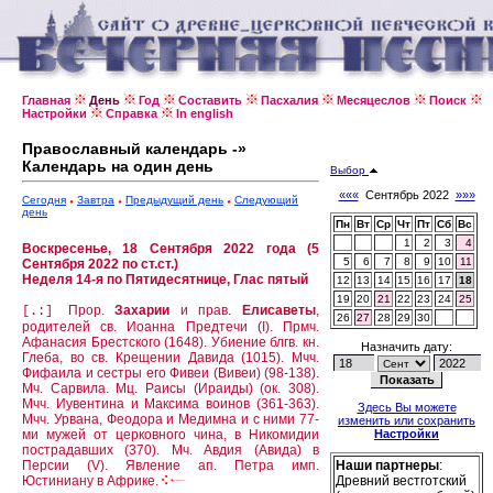
Главная
День
Год
Составить
Пасхалия
Месяцеслов
Поиск
Настройки
Справка
In english
Православный календарь -»
Календарь на один день
Выбор
«««
Сентябрь 2022
»»»
Сегодня
Завтра
Предыдущий день
Следующий
день
Пн
Вт
Ср
Чт
Пт
Сб
Вс
1
2
3
4
Воскресенье, 18 Сентября 2022 года (5
5
6
7
8
9
10
11
Сентября 2022 по ст.ст.)
Неделя 14-я по Пятидесятнице, Глас пятый
12
13
14
15
16
17
18
19
20
21
22
23
24
25
Прор.
Захарии
и прав.
Елисаветы
,
[.:]
26
27
28
29
30
родителей св. Иоанна Предтечи (I).
Прмч.
Афанасия Брестского (1648).
Убиение блгв. кн.
Назначить дату:
Глеба, во св. Крещении Давида (1015).
Мчч.
Фифаила и сестры его Фивеи (Вивеи) (98-138).
Мч. Сарвила. Мц. Раисы (Ираиды) (ок. 308).
Мчч. Иувентина и Максима воинов (361-363).
Здесь Вы можете
Мчч. Урвана, Феодора и Медимна и с ними 77-
изменить или сохранить
ми мужей от церковного чина, в Никомидии
Настройки
пострадавших (370).
Мч. Авдия (Авида) в
Персии (V).
Явление ап. Петра имп.
Наши партнеры
:
Юстиниану в Африке.
Древний вестготский