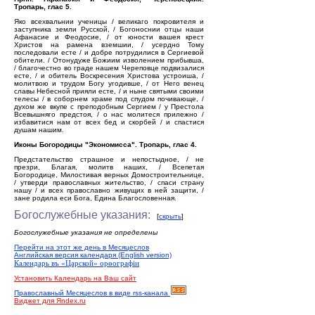
Тропарь, глас 5.
Яко всехвальнии ученицы / великаго покровителя и
заступника земли Русской, / Богоноснии отцы наши
Афанасие и Феодосие, / от юности вашея крест
Христов на рамена вземшии, / усердно Тому
последовали есте / и добре потрудилися в Сергиевой
обители. / Отонудуже Божиим изволением прибывша,
/ благочестно во граде нашем Череповце подвизалися
есте, / и обитель Воскресения Христова устроиша, /
молитвою и трудом Богу угодивше, / от Него венец
славы Небесной прияли есте, / и ныне святыми своими
телесы / в соборнем храме под спудом почивающе, /
духом же вкупе с преподобным Сергием / у Престола
Всевышняго предстоя, / о нас молитеся прилежно /
избавитися нам от всех бед и скорбей / и спастися
душам нашим.
Иконы Богородицы "Экономисса". Тропарь, глас 4.
Предстательство страшное и непостыдное, / не
презри, Благая, молитв наших, / Всепетая
Богородице, Милостивая верных Домостроительнице,
/ утверди православных жительство, / спаси страну
нашу / и всех православно живущих в ней защити, /
зане родила еси Бога, Едина Благословенная.
Богослужебные указания:
[
скрыть
]
Богослужебные указания не определены
Перейти на этот же день в Месяцеслов
Английская версия календаря (English version)
Календарь въ «Царской» орѳографiи
Установить Календарь на Ваш сайт
Православный Месяцеслов в виде rss-канала
Виджет для Яndex.ru