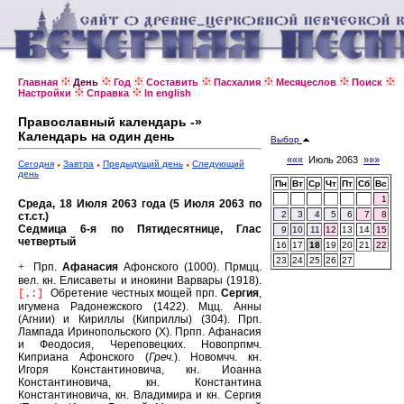
Главная
День
Год
Составить
Пасхалия
Месяцеслов
Поиск
Настройки
Справка
In english
Православный календарь -»
Календарь на один день
Выбор
«««
Июль 2063
»»»
Сегодня
Завтра
Предыдущий день
Следующий
день
Пн
Вт
Ср
Чт
Пт
Сб
Вс
1
Среда, 18 Июля 2063 года (5 Июля 2063 по
2
3
4
5
6
7
8
ст.ст.)
Седмица 6-я по Пятидесятнице, Глас
9
10
11
12
13
14
15
четвертый
16
17
18
19
20
21
22
23
24
25
26
27
Прп.
Афанасия
Афонского (1000).
Прмцц.
+
вел. кн. Елисаветы и инокини Варвары (1918).
Обретение честных мощей прп.
Сергия
,
[.:]
игумена Радонежского (1422).
Мцц. Анны
(Агнии) и Кириллы (Киприллы) (304).
Прп.
Лампада Иринопольского (X).
Прпп. Афанасия
и Феодосия, Череповецких.
Новопрпмч.
Киприана Афонского (
Греч.
).
Новомчч. кн.
Игоря Константиновича, кн. Иоанна
Константиновича, кн. Константина
Константиновича, кн. Владимира и кн. Сергия