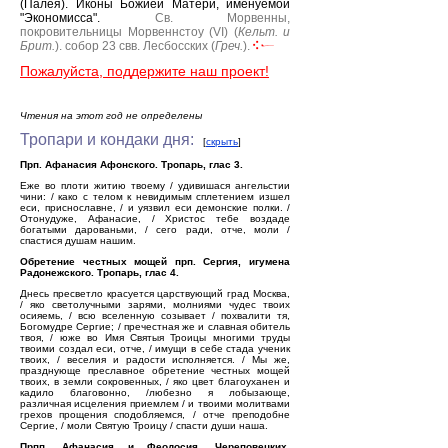
(Палея).
Иконы Божией Матери, именуемой
"Экономисса".
Св. Морвенны,
покровительницы Морвеннстоу (VI) (
Кельт. и
Брит.
).
собор 23 свв. Лесбосских (
Греч.
).
Пожалуйста, поддержите наш проект!
Чтения на этот год не определены
Тропари и кондаки дня:
[
скрыть
]
Прп. Афанасия Афонского. Тропарь, глас 3.
Еже во плоти житию твоему / удивишася ангельстии
чини: / како с телом к невидимым сплетением изшел
еси, приснославне, / и уязвил еси демонские полки. /
Отонудуже, Афанасие, / Христос тебе воздаде
богатыми дарованьми, / сего ради, отче, моли /
спастися душам нашим.
Обретение честных мощей прп. Сергия, игумена
Радонежского. Тропарь, глас 4.
Днесь пресветло красуется царствующий град Москва,
/ яко светолучными зарями, молниями чудес твоих
осияемь, / всю вселенную созывает / похвалити тя,
Богомудре Сергие; / пречестная же и славная обитель
твоя, / юже во Имя Святыя Троицы многими труды
твоими создал еси, отче, / имущи в себе стада ученик
твоих, / веселия и радости исполняется. / Мы же,
празднующе преславное обретение честных мощей
твоих, в земли сокровенных, / яко цвет благоуханен и
кадило благовонно, /любезно я лобызающе,
различная исцеления приемлем / и твоими молитвами
грехов прощения сподобляемся, / отче преподобне
Сергие, / моли Святую Троицу / спасти души наша.
Прпп. Афанасия и Феодосия, Череповецких.