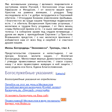
Яко всехвальнии ученицы / великаго покровителя и
заступника земли Русской, / Богоноснии отцы наши
Афанасие и Феодосие, / от юности вашея крест
Христов на рамена вземшии, / усердно Тому
последовали есте / и добре потрудилися в Сергиевой
обители. / Отонудуже Божиим изволением прибывша,
/ благочестно во граде нашем Череповце подвизалися
есте, / и обитель Воскресения Христова устроиша, /
молитвою и трудом Богу угодивше, / от Него венец
славы Небесной прияли есте, / и ныне святыми своими
телесы / в соборнем храме под спудом почивающе, /
духом же вкупе с преподобным Сергием / у Престола
Всевышняго предстоя, / о нас молитеся прилежно /
избавитися нам от всех бед и скорбей / и спастися
душам нашим.
Иконы Богородицы "Экономисса". Тропарь, глас 4.
Предстательство страшное и непостыдное, / не
презри, Благая, молитв наших, / Всепетая
Богородице, Милостивая верных Домостроительнице,
/ утверди православных жительство, / спаси страну
нашу / и всех православно живущих в ней защити, /
зане родила еси Бога, Едина Благословенная.
Богослужебные указания:
[
скрыть
]
Богослужебные указания не определены
Перейти на этот же день в Месяцеслов
Английская версия календаря (English version)
Календарь въ «Царской» орѳографiи
Установить Календарь на Ваш сайт
Православный Месяцеслов в виде rss-канала
Виджет для Яndex.ru
Спонсоры: