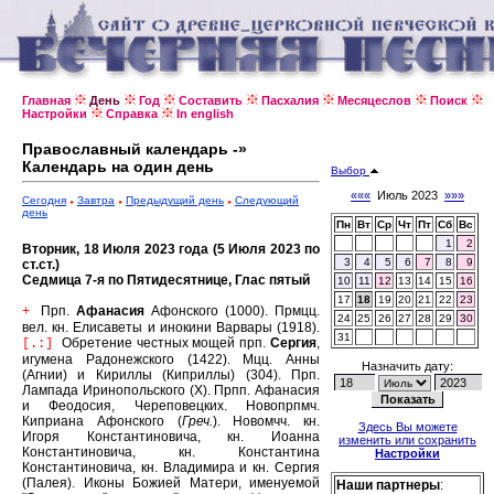
Главная
День
Год
Составить
Пасхалия
Месяцеслов
Поиск
Настройки
Справка
In english
Православный календарь -»
Календарь на один день
Выбор
«««
Июль 2023
»»»
Сегодня
Завтра
Предыдущий день
Следующий
день
Пн
Вт
Ср
Чт
Пт
Сб
Вс
1
2
Вторник, 18 Июля 2023 года (5 Июля 2023 по
3
4
5
6
7
8
9
ст.ст.)
Седмица 7-я по Пятидесятнице, Глас пятый
10
11
12
13
14
15
16
17
18
19
20
21
22
23
Прп.
Афанасия
Афонского (1000).
Прмцц.
+
24
25
26
27
28
29
30
вел. кн. Елисаветы и инокини Варвары (1918).
31
Обретение честных мощей прп.
Сергия
,
[.:]
игумена Радонежского (1422).
Мцц. Анны
Назначить дату:
(Агнии) и Кириллы (Киприллы) (304).
Прп.
Лампада Иринопольского (X).
Прпп. Афанасия
и Феодосия, Череповецких.
Новопрпмч.
Киприана Афонского (
Греч.
).
Новомчч. кн.
Здесь Вы можете
Игоря Константиновича, кн. Иоанна
изменить или сохранить
Константиновича, кн. Константина
Настройки
Константиновича, кн. Владимира и кн. Сергия
(Палея).
Иконы Божией Матери, именуемой
Наши партнеры
: