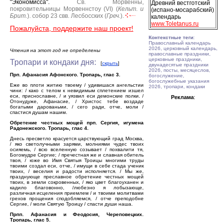
"Экономисса".
Св. Морвенны,
Древний вестготский
покровительницы Морвеннстоу (VI) (
Кельт. и
(испано-мосарабский)
Брит.
).
собор 23 свв. Лесбосских (
Греч.
).
календарь
www.Toletanus.ru
Пожалуйста, поддержите наш проект!
Контекстные теги
:
Православный календарь
2026, церковный календарь,
Чтения на этот год не определены
православные праздники,
церковные праздники,
Тропари и кондаки дня:
[
скрыть
]
двунадесятые праздники
2026, посты, месяцеслов,
Прп. Афанасия Афонского. Тропарь, глас 3.
богослужение,
богослужебные указания
Еже во плоти житию твоему / удивишася ангельстии
2026, тропари, кондаки
чини: / како с телом к невидимым сплетением изшел
еси, приснославне, / и уязвил еси демонские полки. /
Реклама
:
Отонудуже, Афанасие, / Христос тебе воздаде
богатыми дарованьми, / сего ради, отче, моли /
спастися душам нашим.
Обретение честных мощей прп. Сергия, игумена
Радонежского. Тропарь, глас 4.
Днесь пресветло красуется царствующий град Москва,
/ яко светолучными зарями, молниями чудес твоих
осияемь, / всю вселенную созывает / похвалити тя,
Богомудре Сергие; / пречестная же и славная обитель
твоя, / юже во Имя Святыя Троицы многими труды
твоими создал еси, отче, / имущи в себе стада ученик
твоих, / веселия и радости исполняется. / Мы же,
празднующе преславное обретение честных мощей
твоих, в земли сокровенных, / яко цвет благоуханен и
кадило благовонно, /любезно я лобызающе,
различная исцеления приемлем / и твоими молитвами
грехов прощения сподобляемся, / отче преподобне
Сергие, / моли Святую Троицу / спасти души наша.
Прпп. Афанасия и Феодосия, Череповецких.
Тропарь, глас 5.