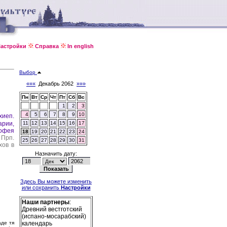
астройки
Справка
In english
Выбор
«««
Декабрь 2062
»»»
Пн
Вт
Ср
Чт
Пт
Сб
Вс
1
2
3
4
5
6
7
8
9
10
хиеп.
арии,
11
12
13
14
15
16
17
лофея
18
19
20
21
22
23
24
Прп.
25
26
27
28
29
30
31
хов в
Назначить дату:
Здесь Вы можете изменить
или сохранить
Настройки
Наши партнеры
:
Древний вестготский
(испано-мосарабский)
аде тя
календарь