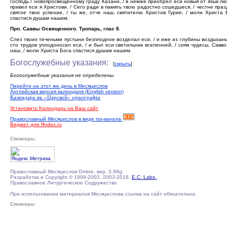
Господь / новопросвещенному граду Казани, / в немже приобрел еси новыя от язык лю
привел еси я Христови. / Сего ради в память твою радостно сошедшеся, / честне пра
святое твое успение, / ты же, отче наш, святителю Христов Гурие, / моли Христа 
спастися душам нашим.
Прп. Саввы Освященного. Тропарь, глас 8.
Слез твоих теченьми пустыни безплодное возделал еси, / и иже из глубины воздыхан
сто трудов уплодоносил еси, / и был еси светильник вселенней, / сияя чудесы, Савво
наш, / моли Христа Бога спастися душам нашим.
Богослужебные указания:
[
скрыть
]
Богослужебные указания не определены
Перейти на этот же день в Месяцеслов
Английская версия календаря (English version)
Календарь въ «Царской» орѳографiи
Установить Календарь на Ваш сайт
Православный Месяцеслов в виде rss-канала
Виджет для Яndex.ru
Спонсоры:
Православный Месяцеслов Online, вер. 3.99g.
Разработка и Copyright © 1998-2002, 2003-2018,
E.C. Labs.
,
Православное Литургическое Содружество
При использовании материалов Месяцеслова ссылка на сайт обязательна.
Спонсоры: