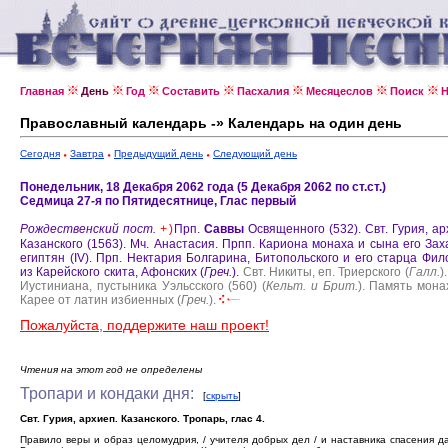
Главная
День
Год
Составить
Пасхалия
Месяцеслов
Поиск
Н
Православный календарь -» Календарь на один день
Сегодня
Завтра
Предыдущий день
Следующий день
Понедельник, 18 Декабря 2062 года (5 Декабря 2062 по ст.ст.)
Седмица 27-я по Пятидесятнице, Глас первый
Рождественский пост.
Прп.
Саввы
Освященного (532).
Свт. Гурия, ар
+)
Казанского (1563).
Мч. Анастасия.
Прпп. Кариона монаха и сына его Зах
египтян (IV).
Прп. Нектария Болгарина, Битопольского и его старца Фи
из Карейского скита, Афонских (
Греч.
).
Свт. Никиты, еп. Триерского (
Галл.
).
Иустиниана, пустыника Уэльсского (560) (
Кельт. и Брит.
).
Память мона
Карее от латин избиенных (
Греч.
).
Пожалуйста, поддержите наш проект!
Чтения на этот год не определены
Тропари и кондаки дня:
[
скрыть
]
Свт. Гурия, архиеп. Казанского. Тропарь, глас 4.
Правило веры и образ целомудрия, / учителя добрых дел / и наставника спасения д