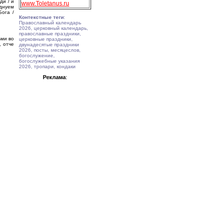
ди / и
www.Toletanus.ru
зднуем
Бога /
Контекстные теги
:
Православный календарь
2026, церковный календарь,
православные праздники,
ьми во
церковные праздники,
, отче
двунадесятые праздники
2026, посты, месяцеслов,
богослужение,
богослужебные указания
2026, тропари, кондаки
Реклама
: