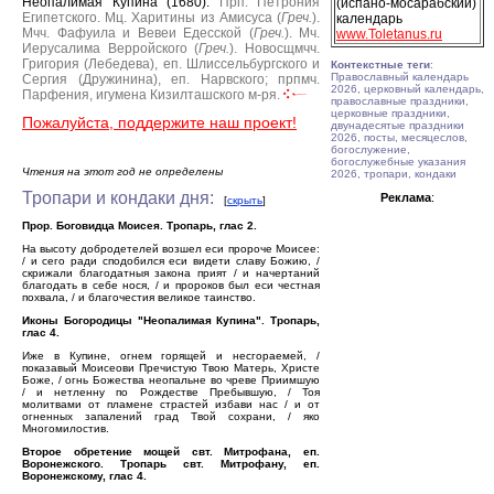
Неопалимая Купина (1680).
Прп. Петрония
(испано-мосарабский)
Египетского.
Мц. Харитины из Амисуса (
Греч.
).
календарь
Мчч. Фафуила и Вевеи Едесской (
Греч.
).
Мч.
www.Toletanus.ru
Иерусалима Верройского (
Греч.
).
Новосщмчч.
Григория (Лебедева), еп. Шлиссельбургского и
Контекстные теги
:
Православный календарь
Сергия (Дружинина), еп. Нарвского; прпмч.
2026, церковный календарь,
Парфения, игумена Кизилташского м-ря.
православные праздники,
церковные праздники,
Пожалуйста, поддержите наш проект!
двунадесятые праздники
2026, посты, месяцеслов,
богослужение,
богослужебные указания
Чтения на этот год не определены
2026, тропари, кондаки
Тропари и кондаки дня:
Реклама
:
[
скрыть
]
Прор. Боговидца Моисея. Тропарь, глас 2.
На высоту добродетелей возшел еси пророче Моисее:
/ и сего ради сподобился еси видети славу Божию, /
скрижали благодатныя закона прият / и начертаний
благодать в себе нося, / и пророков был еси честная
похвала, / и благочестия великое таинство.
Иконы Богородицы "Неопалимая Купина". Тропарь,
глас 4.
Иже в Купине, огнем горящей и несгораемей, /
показавый Моисеови Пречистую Твою Матерь, Христе
Боже, / огнь Божества неопальне во чреве Приимшую
/ и нетленну по Рождестве Пребывшую, / Тоя
молитвами от пламене страстей избави нас / и от
огненных запалений град Твой сохрани, / яко
Многомилостив.
Второе обретение мощей свт. Митрофана, еп.
Воронежского. Тропарь свт. Митрофану, еп.
Воронежскому, глас 4.