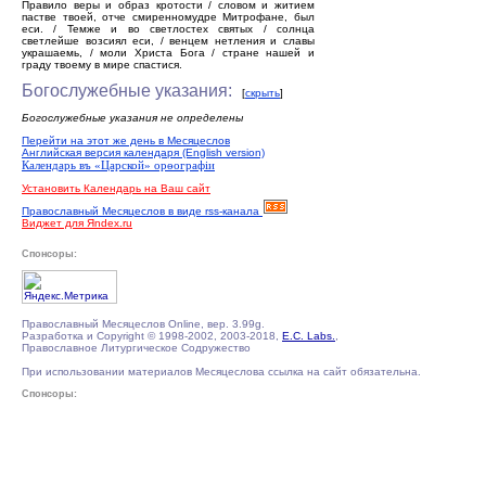
Правило веры и образ кротости / словом и житием
пастве твоей, отче смиренномудре Митрофане, был
еси. / Темже и во светлостех святых / солнца
светлейше возсиял еси, / венцем нетления и славы
украшаемь, / моли Христа Бога / стране нашей и
граду твоему в мире спастися.
Богослужебные указания:
[
скрыть
]
Богослужебные указания не определены
Перейти на этот же день в Месяцеслов
Английская версия календаря (English version)
Календарь въ «Царской» орѳографiи
Установить Календарь на Ваш сайт
Православный Месяцеслов в виде rss-канала
Виджет для Яndex.ru
Спонсоры:
Православный Месяцеслов Online, вер. 3.99g.
Разработка и Copyright © 1998-2002, 2003-2018,
E.C. Labs.
,
Православное Литургическое Содружество
При использовании материалов Месяцеслова ссылка на сайт обязательна.
Спонсоры: