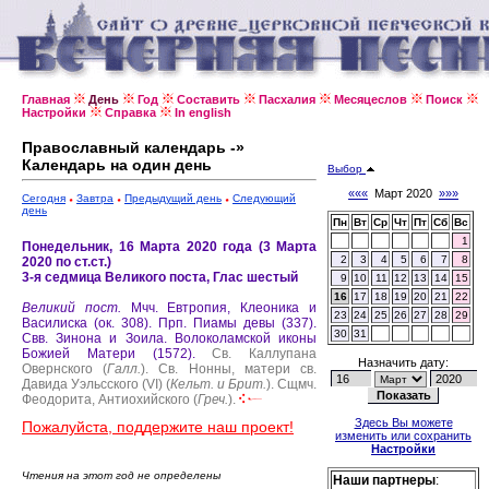
Главная
День
Год
Составить
Пасхалия
Месяцеслов
Поиск
Настройки
Справка
In english
Православный календарь -»
Календарь на один день
Выбор
«««
Март 2020
»»»
Сегодня
Завтра
Предыдущий день
Следующий
день
Пн
Вт
Ср
Чт
Пт
Сб
Вс
1
Понедельник, 16 Марта 2020 года (3 Марта
2
3
4
5
6
7
8
2020 по ст.ст.)
3-я седмица Великого поста, Глас шестый
9
10
11
12
13
14
15
16
17
18
19
20
21
22
Великий пост.
Мчч. Евтропия, Клеоника и
23
24
25
26
27
28
29
Василиска (ок. 308).
Прп. Пиамы девы (337).
30
31
Свв. Зинона и Зоила.
Волоколамской иконы
Божией Матери (1572).
Св. Каллупана
Назначить дату:
Овернского (
Галл.
).
Св. Нонны, матери св.
Давида Уэльсского (VI) (
Кельт. и Брит.
).
Сщмч.
Феодорита, Антиохийского (
Греч.
).
Здесь Вы можете
Пожалуйста, поддержите наш проект!
изменить или сохранить
Настройки
Чтения на этот год не определены
Наши партнеры
: