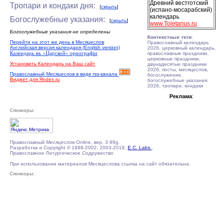
Древний вестготский
Тропари и кондаки дня:
[
скрыть
]
(испано-мосарабский)
календарь
Богослужебные указания:
[
скрыть
]
www.Toletanus.ru
Богослужебные указания не определены
Контекстные теги
:
Перейти на этот же день в Месяцеслов
Православный календарь
Английская версия календаря (English version)
2026, церковный календарь,
Календарь въ «Царской» орѳографiи
православные праздники,
церковные праздники,
Установить Календарь на Ваш сайт
двунадесятые праздники
2026, посты, месяцеслов,
Православный Месяцеслов в виде rss-канала
богослужение,
Виджет для Яndex.ru
богослужебные указания
2026, тропари, кондаки
Реклама
:
Спонсоры:
Православный Месяцеслов Online, вер. 3.99g.
Разработка и Copyright © 1998-2002, 2003-2018,
E.C. Labs.
,
Православное Литургическое Содружество
При использовании материалов Месяцеслова ссылка на сайт обязательна.
Спонсоры: