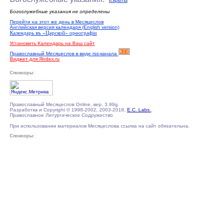
[
скрыть
]
Богослужебные указания не определены
Перейти на этот же день в Месяцеслов
Английская версия календаря (English version)
Календарь въ «Царской» орѳографiи
Установить Календарь на Ваш сайт
Православный Месяцеслов в виде rss-канала
Виджет для Яndex.ru
Спонсоры:
Православный Месяцеслов Online, вер. 3.99g.
Разработка и Copyright © 1998-2002, 2003-2018,
E.C. Labs.
,
Православное Литургическое Содружество
При использовании материалов Месяцеслова ссылка на сайт обязательна.
Спонсоры: