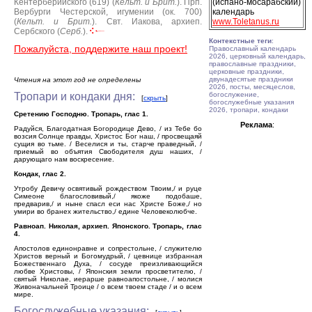
Кентерберийского (619) (
Кельт. и Брит.
).
Прп.
(испано-мосарабский)
Вербурги Честерской, игумении (ок. 700)
календарь
(
Кельт. и Брит.
).
Свт. Иакова, архиеп.
www.Toletanus.ru
Сербского (
Серб.
).
Контекстные теги
:
Пожалуйста, поддержите наш проект!
Православный календарь
2026, церковный календарь,
православные праздники,
церковные праздники,
двунадесятые праздники
Чтения на этот год не определены
2026, посты, месяцеслов,
Тропари и кондаки дня:
богослужение,
[
скрыть
]
богослужебные указания
2026, тропари, кондаки
Сретению Господню. Тропарь, глас 1.
Реклама
:
Радуйся, Благодатная Богородице Дево, / из Тебе бо
возсия Солнце правды, Христос Бог наш, / просвещаяй
сущия во тьме. / Веселися и ты, старче праведный, /
приемый во объятия Свободителя душ наших, /
дарующаго нам воскресение.
Кондак, глас 2.
Утробу Девичу освятивый рождеством Твоим,/ и руце
Симеоне благословивый,/ якоже подобаше,
предварив,/ и ныне спасл еси нас Христе Боже,/ но
умири во бранех жительство,/ едине Человеколюбче.
Равноап. Николая, архиеп. Японского. Тропарь, глас
4.
Апостолов единонравне и сопрестольне, / служителю
Христов верный и Богомудрый, / цевнице избранная
Божественнаго Духа, / сосуде преизливающийся
любве Христовы, / Японския земли просветителю, /
святый Николае, иерарше равноапостольне, / молися
Живоначальней Троице / о всем твоем стаде / и о всем
мире.
Богослужебные указания: