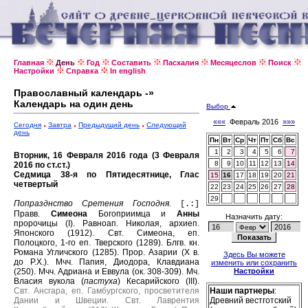
Главная
День
Год
Составить
Пасхалия
Месяцеслов
Поиск
Настройки
Справка
In english
Православный календарь -»
Календарь на один день
Выбор
«««
Февраль 2016
»»»
Сегодня
Завтра
Предыдущий день
Следующий
день
Пн
Вт
Ср
Чт
Пт
Сб
Вс
1
2
3
4
5
6
7
Вторник, 16 Февраля 2016 года (3 Февраля
8
9
10
11
12
13
14
2016 по ст.ст.)
Седмица 38-я по Пятидесятнице, Глас
15
16
17
18
19
20
21
четвертый
22
23
24
25
26
27
28
29
Попразднство Сретения Господня.
[.:]
Правв.
Симеона
Богоприимца и
Анны
Назначить дату:
пророчицы (I).
Равноап. Николая, архиеп.
Японского (1912).
Свт. Симеона, еп.
Полоцкого, 1-го еп. Тверского (1289).
Блгв. кн.
Романа Угличского (1285).
Прор. Азарии (X в.
Здесь Вы можете
до Р.Х.).
Мчч. Папия, Диодора, Клавдиана
изменить или сохранить
(250).
Мчч. Адриана и Еввула (ок. 308-309).
Мч.
Настройки
Власия вукола (
пастуха
) Кесарийского (III).
Свт. Ансгара, еп. Гамбургского, просветителя
Наши партнеры
:
Дании и Швеции.
Свт. Лаврентия
Древний вестготский