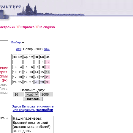
астройки
Справка
In english
Выбор
«««
Ноябрь 2008
»»»
Пн
Вт
Ср
Чт
Пт
Сб
Вс
1
2
3
4
5
6
7
8
9
ение
ерия,
10
11
12
13
14
15
16
псимы
17
18
19
20
21
22
23
(IV).
24
25
26
27
28
29
30
кого.
Уэльс
Назначить дату:
сщмч.
Здесь Вы можете изменить
или сохранить
Настройки
ч., I,
Наши партнеры
:
Древний вестготский
(испано-мосарабский)
календарь