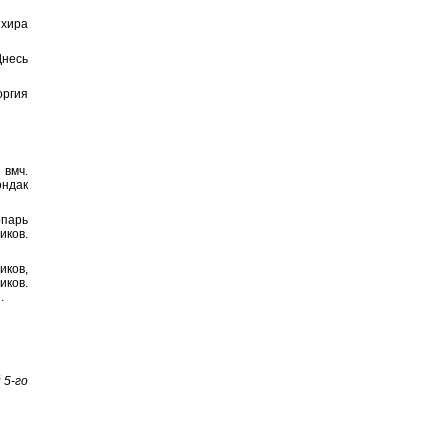
хира
несь
оргия
 вмч.
ондак
парь
иков.
иков,
иков.
.
 5-го