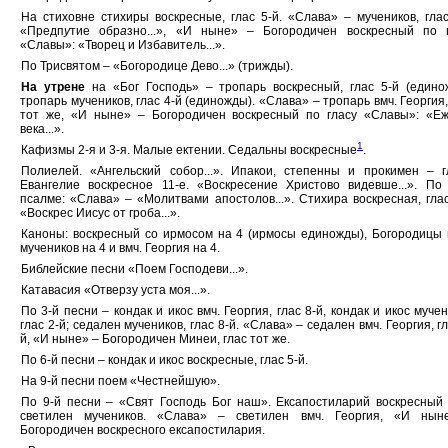
На стиховне стихиры воскресные, глас 5-й. «Слава» – мучеников, глас
«Предп
у
тие обр
а
зно...», «И ныне» – Богородичен воскресный по 
«Славы»: «Творец и Изб
а
витель...».
По Трисвятом – «Богородице Дево...» (трижды).
На утрене
на «Бог Господь» – тропарь воскресный, глас 5-й (едино
тропарь мучеников, глас 4-й (единожды). «Слава» – тропарь вмч. Георгия,
тот же, «И ныне» – Богородичен воскресный по гласу «Славы»: «Е
века...».
1
Кафизмы 2-я и 3-я. Малые ектении. Седальны воскресные
.
Полиелей. «Ангельский собор...». Ипакои, степенны и прокимен – г
Евангелие воскресное 11-е. «Воскресение Христово видевше...». По
псалме: «Слава» – «Молитвами апостолов...». Стихира воскресная, глас
«Воскрес Иисус от гроба...».
Каноны: воскресный со ирмосом на 4 (ирмосы единожды), Богородицы 
мучеников на 4 и вмч. Георгия на 4.
Библейские песни «Поем Господеви...».
Катавасия «Отверзу уста моя...».
По 3-й песни – кондак и икос вмч. Георгия, глас 8-й, кондак и икос мучен
глас 2-й; седален мучеников, глас 8-й. «Слава» – седален вмч. Георгия, гл
й, «И ныне» – Богородичен Минеи, глас тот же.
По 6-й песни – кондак и икос воскресные, глас 5-й.
На 9-й песни поем «Честнейшую».
По 9-й песни – «Свят Господь Бог наш». Ексапостиларий воскресный 
светилен мучеников. «Слава» – светилен вмч. Георгия, «И нын
Богородичен воскресного ексапостилария.