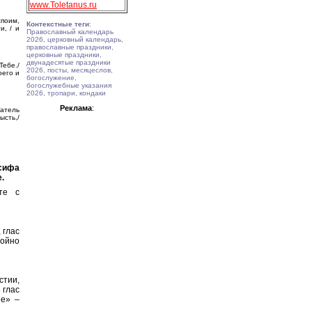
www.Toletanus.ru
споим,
Контекстные теги
:
и, / и
Православный календарь
2026, церковный календарь,
православные праздники,
церковные праздники,
двунадесятые праздники
Тебе./
2026, посты, месяцеслов,
оего и
богослужение,
богослужебные указания
2026, тропари, кондаки
Реклама
:
датель
сть,/
сифа
.
те с
 глас
стойно
стии,
 глас
не» –