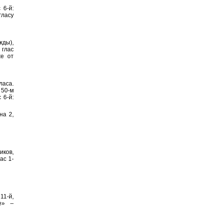
 6-й:
гласу
жды),
 глас
же от
ласа.
 50-м
 6-й:
на 2,
иков,
ас 1-
11-й,
е» –