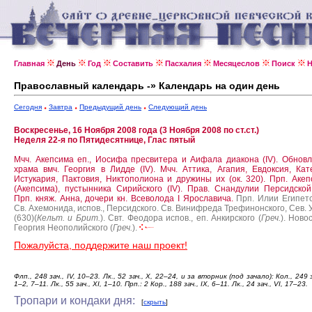
Главная
День
Год
Составить
Пасхалия
Месяцеслов
Поиск
Н
Православный календарь -» Календарь на один день
Сегодня
Завтра
Предыдущий день
Следующий день
Воскресенье, 16 Ноября 2008 года (3 Ноября 2008 по ст.ст.)
Неделя 22-я по Пятидесятнице, Глас пятый
Мчч. Акепсима еп., Иосифа пресвитера и Аифала диакона (IV).
Обновл
храма вмч. Георгия в Лидде (IV).
Мчч. Аттика, Агапия, Евдоксия, Кат
Истукария, Пактовия, Никтополиона и дружины их (ок. 320).
Прп. Аке
(Акепсима), пустынника Сирийского (IV).
Прав. Снандулии Персидской 
Прп. княж. Анна, дочери кн. Всеволода I Ярославича.
Прп. Илии Египетс
Св. Ахемонида, испов., Персидского.
Св. Винифреда Трефинонского, Сев. 
(630)(
Кельт. и Брит.
).
Свт. Феодора испов., еп. Анкирского (
Греч.
).
Ново
Георгия Неополийского (
Греч.
).
Пожалуйста, поддержите наш проект!
Флп., 248 зач., IV, 10–23. Лк., 52 зач., X, 22–24, и за вторник (под зачало): Кол., 249 за
1–2, 7–11. Лк., 55 зач., XI, 1–10. Прп.: 2 Кор., 188 зач., IX, 6–11. Лк., 24 зач., VI, 17–23.
Тропари и кондаки дня:
[
скрыть
]