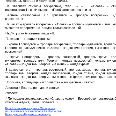
«Всякое дыхание...» и хвалитные псалмы.
На хвалитех стихиры воскресные, глас 5-й – 8. «Слава» – сти
евангельская 11-я, «И ныне» – «Преблагословенна еси...».
Великое славословие. По Трисвятом – тропарь воскресный: «Д
спасение...».
На часах – тропарь воскресный. «Слава» – тропари мучеников и вмч. Ге
читаются попеременно. Кондак только воскресный.
На Литургии
блаженны гласа – 8.
По входе – тропари и кондаки:
В храме Господском – тропарь воскресный, тропарь мучеников, тропарь
Георгия; кондак мучеников. «Слава» – кондак вмч. Георгия, «И ныне» – к
воскресный.
В храме Богородицы – тропарь воскресный, тропарь храма, тро
мучеников, тропарь вмч. Георгия; кондак воскресный, кондак мучен
«Слава» – кондак вмч. Георгия, «И ныне» – кондак храма.
В храме святого – тропарь воскресный, тропарь храма, тропарь мучен
тропарь вмч. Георгия; кондак воскресный, кондак храма, кондак мучен
«Слава» – кондак вмч. Георгия, «И ныне» – «Предстательство христиан...»
Прокимен, аллилуиарий и причастен – воскресные и святых.
Апостол и Евангелие – дня и святых.
Сноски:
1
По первом стихословии на «Слава, и ныне» – Богородичен воскресный
гласа: «Радуйся, дв
е
ре Господня...».
Перейти на этот же день в Месяцеслов
Английская версия календаря (English version)
Календарь въ «Царской» орѳографiи