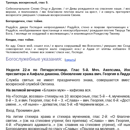
Тропарь воскресный, глас 5.
Собезначальное Слово Отцу и Духови, / от Девы рождшееся на спасение наше, / во
вернии, и поклонимся, / яко благоволи плотию взыти на крест, / и смерть претерпет
воскресити умершия / славным воскресением Своим.
Богородичен, глас тойже.
Радуйся, двере Господня непроходимая./ Радуйся, стено и покрове притекающих к 
Радуйся, необуреваемое пристанище и неискусобрачная,/ рождшая плотию Творца Тв
Бога, / молящи не оскудевай о воспевающих,/ и кланяющихся Рождеству Твоему.
Кондак, глас тойже.
Ко аду, Спасе мой, сошел еси,/ и врата сокрушивый яко Всесилен,/ умерших яко Соз
совоскресил еси,/ и смерти жало сокрушил еси,/ и Адам от клятвы избавлен бы
Человеколюбче, темже вси зовем:/ спаси нас, Господи.
Богослужебные указания:
[
скрыть
]
Неделя 22-я по Пятидесятнице. Глас 5-й. Мчч. Акепс
и
ма, Ио
пресвитера и Аифал
а
диакона. Обновление храма вмч. Георгия в Лидде
Служба святых не имеет праздничного знака, совершается вмес
воскресной службой Октоиха.
На великой вечерне
«Блажен муж» – кафизма вся.
На «Господи, воззвах» стихиры на 10: воскресные, глас 5-й – 4, мучеников,
8-й – 3, и вмч. Георгия, глас 4-й – 3. «Слава» – вмч. Георгия, глас 6-й: «До
и
мене...», «И ныне» – догматик, глас 5-й: «В Чермн
е
м м
о
ри...».
Вход. Прокимен дня.
На литии стихира храма и стихира мучеников, глас 2-й: «О благоче
святии...» (см. на стиховне утрени; без припева). «Слава» – вмч. Георгия,
4-й: «Раз
у
мнаго адам
а
нта...» (см. славник на стиховне утрени), «И ны
Богородичен воскресный по гласу «Славы»: «Пр
и
зри на мол
е
ния...».