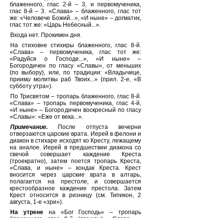
блаженного, глас 2-й – 3, и первомученика,
глас 8-й – 3. «Слава» – блаженного, глас тот
же: «Челов
е
че Божий...», «И ныне» – догматик,
глас тот же: «Царь Небесный...».
Входа нет. Прокимен дня.
На стиховне стихиры блаженного, глас 8-й.
«Слава» – первомученика, глас тот же:
«Радуйся о Господе...», «И ныне» –
Богородичен по гласу «Славы», от меньших
(по выбору), или, по традиции: «Владычице,
приим
и
молитвы раб Твоих...» (прил. 2-е, «В
субботу утра»).
По Трисвятом – тропарь блаженного, глас 8-й.
«Слава» – тропарь первомученика, глас 4-й,
«И ныне» – Богородичен воскресный по гласу
«Славы»: «Еже от века...».
Примечание.
После отпуста вечерни
отверзаются царские врата. Иерей в фелони и
диакон в стихаре исходят ко Кресту, лежащему
на аналое. Иерей в предшествии диакона со
свечой совершает каждение Креста
(троекратно), затем поется тропарь Креста,
«Слава, и ныне» – кондак Креста. Крест
вносится через царские врата в алтарь,
полагается на престоле, и совершается
крестообразное каждение престола. Затем
Крест относится в ризницу (см. Типикон, 2
августа, 1-е «зри»).
На утрене
на «Бог Господь» – тропарь