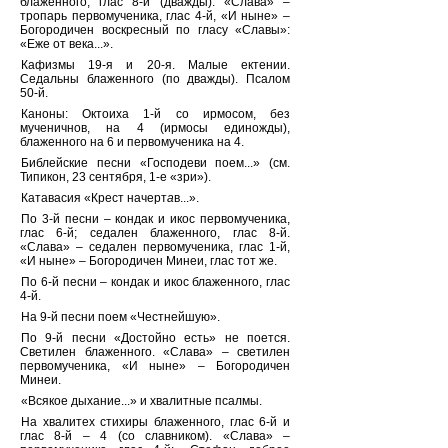
блаженного, глас 8-й (дважды). «Слава» –
тропарь первомученика, глас 4-й, «И ныне» –
Богородичен воскресный по гласу «Славы»:
«Еже от века...».
Кафизмы 19-я и 20-я. Малые ектении.
Седальны блаженного (по дважды). Псалом
50-й.
Каноны: Октоиха 1-й со ирмосом, без
мученичнов, на 4 (ирмосы единожды),
блаженного на 6 и первомученика на 4.
Библейские песни «Господеви поем...» (см.
Типикон, 23 сентября, 1-е «зри»).
Катавасия «Крест начерт
а
в...».
По 3-й песни – кондак и икос первомученика,
глас 6-й; седален блаженного, глас 8-й.
«Слава» – седален первомученика, глас 1-й,
«И ныне» – Богородичен Минеи, глас тот же.
По 6-й песни – кондак и икос блаженного, глас
4-й.
На 9-й песни поем «Честнейшую».
По 9-й песни «Достойно есть» не поется.
Светилен блаженного. «Слава» – светилен
первомученика, «И ныне» – Богородичен
Минеи.
«Всякое дыхание...» и хвалитные псалмы.
На хвалитех стихиры блаженного, глас 6-й и
глас 8-й – 4 (со славником). «Слава» –