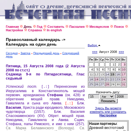
Главная
День
Год
Составить
Пасхалия
Месяцеслов
Поиск
Настройки
Справка
In english
Православный календарь -»
Календарь на один день
Выбор
«««
Август 2008
»»»
Сегодня
Завтра
Предыдущий день
Следующий
день
Пн
Вт
Ср
Чт
Пт
Сб
Вс
1
2
3
Пятница, 15 Августа 2008 года (2 Августа
4
5
6
7
8
9
10
2008 по ст.ст.)
Седмица 9-я по Пятидесятнице, Глас
11
12
13
14
15
16
17
седьмый
18
19
20
21
22
23
24
25
26
27
28
29
30
31
Успенский пост.
Перенесение из
[.:]
Иерусалима в Константинополь мощей
Назначить дату:
первомч. архидиакона
Стефана
(ок. 428) и
обретение мощей правв. Никодима,
Гамалиила и сына его Авива.
Блж.
[.:]
Василия
, Христа ради юродивого, Московского
Здесь Вы можете
чудотворца (1557).
Блж. Василия
изменить или сохранить
Настройки
Спасокаменского (XV).
Обрет. мощей прав.
Никодима, Гамалиила и Авива.
Сщмч.
Наши партнеры
:
Стефана, папы Римского, и иже с ним (257).
Древний вестготский
Св. Марка Белавинского (Вологда).
Св.