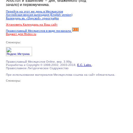
Апостол и Евангелие – дня, блаженного (под
зачало) и первомученика.
Перейти на этот же день в Месяцеслов
Английская версия календаря (English version)
Календарь въ «Царской» орѳографiи
Установить Календарь на Ваш сайт
Православный Месяцеслов в виде rss-канала
Виджет для Яndex.ru
Спонсоры:
Православный Месяцеслов Online, вер. 3.99g.
Разработка и Copyright © 1998-2002, 2003-2018,
E.C. Labs.
,
Православное Литургическое Содружество
При использовании материалов Месяцеслова ссылка на сайт обязательна.
Спонсоры: