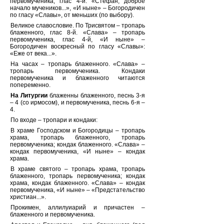
первомученика, глас 4-й: «Стефан, доброе
начало мучеников...», «И ныне» – Богородичен
по гласу «Славы», от меньших (по выбору).
Великое славословие. По Трисвятом – тропарь
блаженного, глас 8-й. «Слава» – тропарь
первомученика, глас 4-й, «И ныне» –
Богородичен воскресный по гласу «Славы»:
«Еже от века...».
На часах – тропарь блаженного. «Слава» –
тропарь первомученика. Кондаки
первомученика и блаженного читаются
попеременно.
На Литургии
блаженны блаженного, песнь 3-я
– 4 (со ирмосом), и первомученика, песнь 6-я –
4.
По входе – тропари и кондаки:
В храме Господском и Богородицы – тропарь
храма, тропарь блаженного, тропарь
первомученика; кондак блаженного. «Слава» –
кондак первомученика, «И ныне» – кондак
храма.
В храме святого – тропарь храма, тропарь
блаженного, тропарь первомученика; кондак
храма, кондак блаженного. «Слава» – кондак
первомученика, «И ныне» – «Предстательство
христиан...».
Прокимен, аллилуиарий и причастен –
блаженного и первомученика.