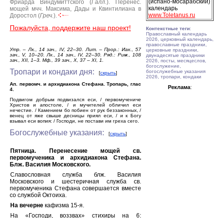
(испано-мосарабский)
Фриарда Виндумиттского (
Галл.
).
Перенес.
календарь
мощей мчч. Максима, Дады и Квинтилиана в
www.Toletanus.ru
Доростол (
Греч.
).
Пожалуйста, поддержите наш проект!
Контекстные теги
:
Православный календарь
2026, церковный календарь,
православные праздники,
Утр. – Лк., 14 зач., IV, 22–30. Лит. – Прор.: Иак., 57
церковные праздники,
зач., V, 10–20. Лк., 14 зач., IV, 22–30. Ряд.: Рим., 108
двунадесятые праздники
зач., XII, 1–3. Мф., 39 зач., X, 37 – XI, 1.
2026, посты, месяцеслов,
богослужение,
Тропари и кондаки дня:
богослужебные указания
[
скрыть
]
2026, тропари, кондаки
Ап. первомч. и архидиакона Стефана. Тропарь, глас
Реклама
:
4.
Подвигом добрым подвизался еси, / первомучениче
Христов и апостоле, / и мучителей обличил еси
нечестие. / Камением бо побиен от рук беззаконных, /
венец от яже свыше десницы приял еси, / и к Богу
взывал еси вопия: / Господи, не постави им греха сего.
Богослужебные указания:
[
скрыть
]
Пятница. Перенесение мощей св.
первомученика и архидиакона Стеф
а
на.
Блж. Василия Московского.
Славословная служба блж. Василия
Московского и шестеричная служба св.
первомученика Стефана совершается вместе
со службой Октоиха.
На вечерне
кафизма 15-я.
На «Господи, воззвах» стихиры на 6: