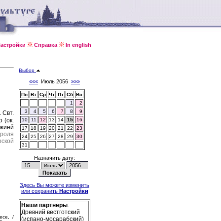
астройки
Справка
In english
Выбор
«««
Июль 2056
»»»
Пн
Вт
Ср
Чт
Пт
Сб
Вс
1
2
3
4
5
6
7
8
9
.
Свт.
 (ок.
10
11
12
13
14
15
16
ожией
17
18
19
20
21
22
23
ороля
24
25
26
27
28
29
30
ской
31
Назначить дату:
Здесь Вы можете изменить
или сохранить
Настройки
Наши партнеры
:
Древний вестготский
есе, /
(испано-мосарабский)