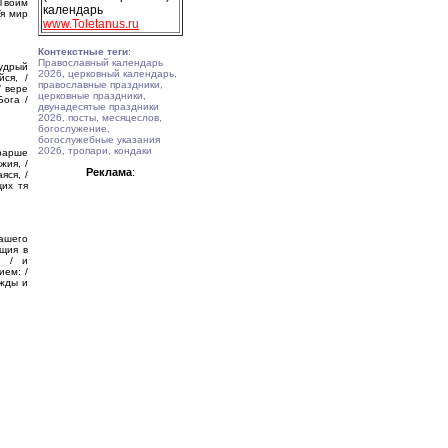
Твоим
календарь
Тя мир
www.Toletanus.ru
Контекстные теги
:
Православный календарь
удрый
2026, церковный календарь,
йся, /
православные праздники,
/ вере
церковные праздники,
Бога /
двунадесятые праздники
2026, посты, месяцеслов,
богослужение,
богослужебные указания
2026, тропари, кондаки
ерарше
жия, /
Реклама
:
яся, /
щих тя
нашего
ущия в
е / и
ием: /
ужды и