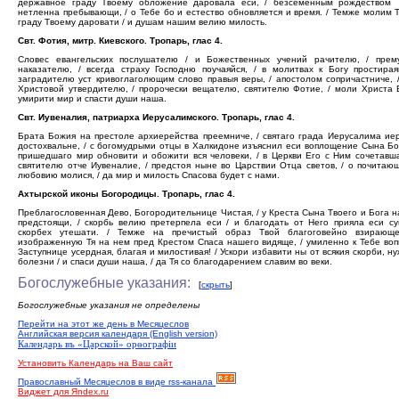
державное граду Твоему обложение даровала еси, / безсеменным рождеством 
нетленна пребывающи, / о Тебе бо и естество обновляется и время. / Темже молим 
граду Твоему даровати / и душам нашим велию милость.
Свт. Фотия, митр. Киевского. Тропарь, глас 4.
Словес евангельских послушателю / и Божественных учений рачителю, / прем
наказателю, / всегда страху Господню поучаяйся, / в молитвах к Богу простирая
заградителю уст кривоглаголющим слово правыя веры, / апостолом сопричастниче, 
Христовой утвердителю, / пророчески вещателю, святителю Фотие, / моли Христа 
умирити мир и спасти души наша.
Свт. Иувеналия, патриарха Иерусалимского. Тропарь, глас 4.
Брата Божия на престоле архиерейства преемниче, / святаго града Иерусалима и
достохвальне, / с богомудрыми отцы в Халкидоне изъяснил еси воплощение Сына Бо
пришедшаго мир обновити и обожити вся человеки, / в Церкви Его с Ним сочетавша
святителю отче Иувеналие, / предстоя ныне во Царствии Отца светов, / о почитаю
любовию молися, / да мир и милость Спасова будет с нами.
Ахтырской иконы Богородицы. Тропарь, глас 4.
Преблагословенная Дево, Богородительнице Чистая, / у Креста Сына Твоего и Бога 
предстоящи, / скорбь велию претерпела еси / и благодать от Него прияла еси с
скорбех утешати. / Темже на пречистый образ Твой благоговейно взирающ
изображенную Тя на нем пред Крестом Спаса нашего видяще, / умиленно к Тебе воп
Заступнице усердная, благая и милостивая! / Ускори избавити ны от всякия скорби, н
болезни / и спаси души наша, / да Тя со благодарением славим во веки.
Богослужебные указания:
[
скрыть
]
Богослужебные указания не определены
Перейти на этот же день в Месяцеслов
Английская версия календаря (English version)
Календарь въ «Царской» орѳографiи
Установить Календарь на Ваш сайт
Православный Месяцеслов в виде rss-канала
Виджет для Яndex.ru