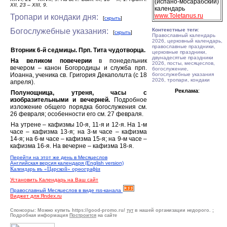
(испано-мосарабский)
XII, 23 – XIII, 9.
календарь
www.Toletanus.ru
Тропари и кондаки дня:
[
скрыть
]
Богослужебные указания:
Контекстные теги
:
[
скрыть
]
Православный календарь
2026, церковный календарь,
православные праздники,
Вторник 6-й седмицы. Прп. Тита чудотворца.
церковные праздники,
двунадесятые праздники
На великом повечерии
в понедельник
2026, посты, месяцеслов,
вечером – канон Богородицы и служба прп.
богослужение,
Иоанна, ученика св. Григория Декапол
и
та (с 18
богослужебные указания
2026, тропари, кондаки
апреля).
Реклама
:
Полунощница, утреня, часы с
изобразительными и
вечерней.
Подробное
изложение общего порядка богослужения см.
26 февраля; особенности его см. 27 февраля.
На утрене – кафизмы 10-я, 11-я и 12-я. На 1-м
часе – кафизма 13-я; на 3-м часе – кафизма
14-я; на 6-м часе – кафизма 15-я; на 9-м часе –
кафизма 16-я. На вечерне – кафизма 18-я.
Перейти на этот же день в Месяцеслов
Английская версия календаря (English version)
Календарь въ «Царской» орѳографiи
Установить Календарь на Ваш сайт
Православный Месяцеслов в виде rss-канала
Виджет для Яndex.ru
Спонсоры:
Можно купить https://good-promo.ru/
тут
в нашей организации недорого. ;
Подробная информация
Построится
на сайте