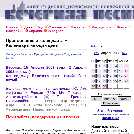
Главная
День
Год
Составить
Пасхалия
Месяцеслов
Поиск
Настройки
Справка
In english
Православный календарь -»
Календарь на один день
Выбор
«««
Апрель 2008
»»»
Сегодня
Завтра
Предыдущий день
Следующий
день
Пн
Вт
Ср
Чт
Пт
Сб
Вс
1
2
3
4
5
6
Вторник, 15 Апреля 2008 года (2 Апреля
7
8
9
10
11
12
13
2008 по ст.ст.)
6-я седмица Великого поста (ваий), Глас
14
15
16
17
18
19
20
пятый
21
22
23
24
25
26
27
28
29
30
Великий пост.
Прп. Тита чудотворца (IX).
Мчч.
Амфиана и Едесия (306).
Мч. Поликарпа
Назначить дату:
Александрийского (IV).
Прп. Григория
Никомидийского.
Прп. Георгия Мартскверского
(
Груз.
).
Св. Никиты Лионского (
Галл.
).
Мц.
Феодоры девы, Палестинской (
Греч.
).
Здесь Вы можете
изменить или сохранить
Пожалуйста, поддержите наш проект!
Настройки
Наши партнеры
:
Литургия Преждеосвященных Даров.На 6-м часе: Ис.
Древний вестготский
XXVI, 21 – XXVII, 9. На веч.: Быт. IX, 18 – X, 1. Притч.