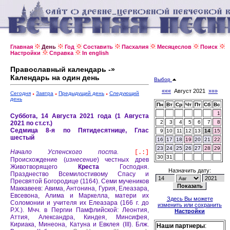
Главная
День
Год
Составить
Пасхалия
Месяцеслов
Поиск
Настройки
Справка
In english
Православный календарь -»
Календарь на один день
Выбор
«««
Август 2021
»»»
Сегодня
Завтра
Предыдущий день
Следующий
день
Пн
Вт
Ср
Чт
Пт
Сб
Вс
1
Суббота, 14 Августа 2021 года (1 Августа
2
3
4
5
6
7
8
2021 по ст.ст.)
Седмица 8-я по Пятидесятнице, Глас
9
10
11
12
13
14
15
шестый
16
17
18
19
20
21
22
23
24
25
26
27
28
29
Начало Успенского поста.
[.:]
30
31
Происхождение (
изнесение
) честных древ
Животворящего
Креста
Господня.
Назначить дату:
Празднество Всемилостивому Спасу и
Пресвятой Богородице (1164).
Семи мучеников
Маккавеев: Авима, Антонина, Гурия, Елеазара,
Евсевона, Алима и Маркелла, матери их
Здесь Вы можете
Соломонии и учителя их Елеазара (166 г. до
изменить или сохранить
Р.Х.).
Мчч. в Пергии Памфлийской: Леонтия,
Настройки
Аттия, Александра, Киндея, Минсифея,
Кириака, Минеона, Катуна и Евклея (III).
Блж.
Наши партнеры
: