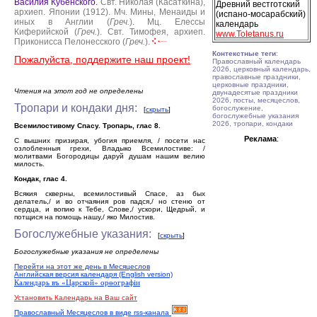
Василия Кубенского.
Свт. Николая (Касаткина),
Древний вестготский
архиеп. Японии (1912).
Мч. Мины, Менаиды и
(испано-мосарабский)
иных в Англии (
Греч.
).
Мц. Елессы
календарь
Киферийской (
Греч.
).
Свт. Тимофея, архиеп.
www.Toletanus.ru
Приконисса Пелонесского (
Греч.
).
Контекстные теги
:
Пожалуйста, поддержите наш проект!
Православный календарь
2026, церковный календарь,
православные праздники,
церковные праздники,
Чтения на этот год не определены
двунадесятые праздники
2026, посты, месяцеслов,
Тропари и кондаки дня:
богослужение,
[
скрыть
]
богослужебные указания
2026, тропари, кондаки
Всемилостивому Спасу. Тропарь, глас 8.
Реклама
:
С вышних призирая, убогия приемля, / посети нас
озлобленныя грехи, Владыко Всемилостиве: /
молитвами Богородицы даруй душам нашим велию
милость.
Кондак, глас 4.
Всякия скверны, всемилостивый Спасе, аз бых
делатель,/ и во отчаяния ров падся,/ но стеню от
сердца, и вопию к Тебе, Слове,/ ускори, Щедрый, и
потщися на помощь нашу,/ яко Милостив.
Богослужебные указания:
[
скрыть
]
Богослужебные указания не определены
Перейти на этот же день в Месяцеслов
Английская версия календаря (English version)
Календарь въ «Царской» орѳографiи
Установить Календарь на Ваш сайт
Православный Месяцеслов в виде rss-канала