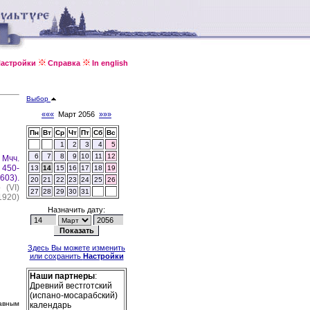
астройки
Справка
In english
Выбор
«««
Март 2056
»»»
Пн
Вт
Ср
Чт
Пт
Сб
Вс
1
2
3
4
5
6
7
8
9
10
11
12
.
Мчч.
 450-
13
14
15
16
17
18
19
603).
20
21
22
23
24
25
26
 (VI)
27
28
29
30
31
1920)
Назначить дату:
Здесь Вы можете изменить
или сохранить
Настройки
Наши партнеры
:
Древний вестготский
(испано-мосарабский)
авным
календарь