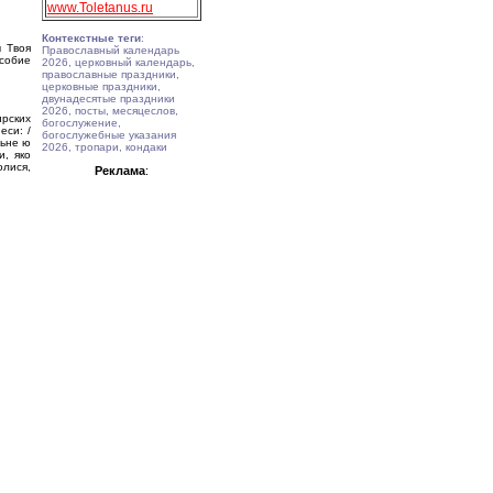
www.Toletanus.ru
Контекстные теги
:
 Твоя
Православный календарь
особие
2026, церковный календарь,
православные праздники,
церковные праздники,
двунадесятые праздники
2026, посты, месяцеслов,
ирских
богослужение,
еси: /
богослужебные указания
льне ю
2026, тропари, кондаки
и, яко
олися,
Реклама
: