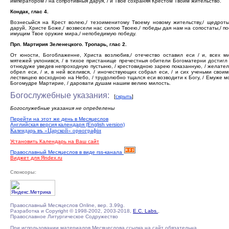
императором / на сопротивныя даруя, / и Твое сохраняя Крестом Твоим жительство.
Кондак, глас 4.
Вознесыйся на Крест волею,/ тезоименитому Твоему новому жительству,/ щедроты
даруй, Христе Боже,/ возвесели нас силою Твоею,/ победы дая нам на сопостаты,/ п
имущим Твое оружие мира,/ непобедимую победу.
Прп. Мартирия Зеленецкого. Тропарь, глас 2.
От юности, Богоблаженне, Христа возлюбив,/ отечество оставил еси / и, всех м
мятежей уклонився, / в тихое пристанище пречестныя обители Богоматерни достигл 
отнюдуже уведев непроходную пустыню, / крестовидною зарею показанную, / желате
обрел еси, / и, в ней вселився, / иночествующих собрал еси, / и сих ученьми своим
лествицею восходною на Небо, / трудолюбно тщался еси возводити к Богу, / Емуже м
Богомудре Мартирие, / даровати душам нашим велию милость.
Богослужебные указания:
[
скрыть
]
Богослужебные указания не определены
Перейти на этот же день в Месяцеслов
Английская версия календаря (English version)
Календарь въ «Царской» орѳографiи
Установить Календарь на Ваш сайт
Православный Месяцеслов в виде rss-канала
Виджет для Яndex.ru
Спонсоры:
Православный Месяцеслов Online, вер. 3.99g.
Разработка и Copyright © 1998-2002, 2003-2018,
E.C. Labs.
,
Православное Литургическое Содружество
При использовании материалов Месяцеслова ссылка на сайт обязательна.