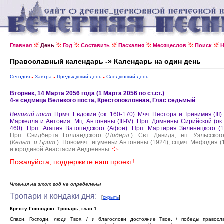
Главная
День
Год
Составить
Пасхалия
Месяцеслов
Поиск
Н
Православный календарь -» Календарь на один день
Сегодня
Завтра
Предыдущий день
Следующий день
Вторник, 14 Марта 2056 года (1 Марта 2056 по ст.ст.)
4-я седмица Великого поста, Крестопоклонная, Глас седьмый
Великий пост.
Прмч. Евдокии (ок. 160-170).
Мчч. Нестора и Тривимия (III)
Маркелла и Антония.
Мц. Антонины (III-IV).
Прп. Домнины Сирийской (ок.
460).
Прп. Агапия Ватопедского (Афон).
Прп. Мартирия Зеленецкого (1
Прп. Свидберта Голландского (
Нидерл.
).
Cвт. Давида, еп. Уэльсского
(
Кельт. и Брит.
).
Новомчч.: игуменьи Антонины (1924), сщмч. Мефодия (
и юродивой Анастасии Андреевны.
Пожалуйста, поддержите наш проект!
Чтения на этот год не определены
Тропари и кондаки дня:
[
скрыть
]
Кресту Господню. Тропарь, глас 1.
Спаси, Господи, люди Твоя, / и благослови достояние Твое, / победы правосл