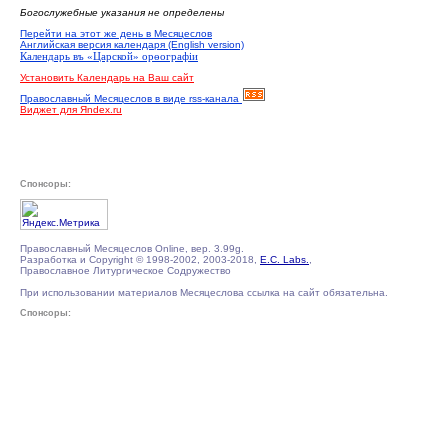
Богослужебные указания не определены
Перейти на этот же день в Месяцеслов
Английская версия календаря (English version)
Календарь въ «Царской» орѳографiи
Установить Календарь на Ваш сайт
Православный Месяцеслов в виде rss-канала
Виджет для Яndex.ru
Спонсоры:
Православный Месяцеслов Online, вер. 3.99g.
Разработка и Copyright © 1998-2002, 2003-2018,
E.C. Labs.
,
Православное Литургическое Содружество
При использовании материалов Месяцеслова ссылка на сайт обязательна.
Спонсоры: