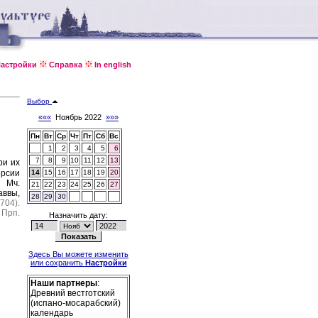
астройки
Справка
In english
Выбор
«««
Ноябрь 2022
»»»
Пн
Вт
Ср
Чт
Пт
Сб
Вс
1
2
3
4
5
6
7
8
9
10
11
12
13
ри их
рсии
14
15
16
17
18
19
20
).
Мч.
21
22
23
24
25
26
27
аввы,
28
29
30
704).
Прп.
Назначить дату:
Здесь Вы можете изменить
или сохранить
Настройки
Наши партнеры
:
Древний вестготский
(испано-мосарабский)
календарь