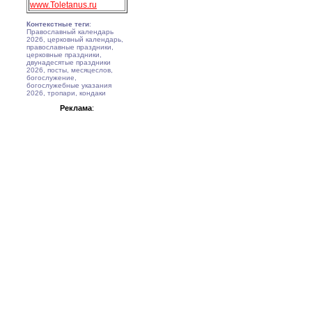
www.Toletanus.ru
Контекстные теги
:
Православный календарь
2026, церковный календарь,
православные праздники,
церковные праздники,
двунадесятые праздники
2026, посты, месяцеслов,
богослужение,
богослужебные указания
2026, тропари, кондаки
Реклама
: