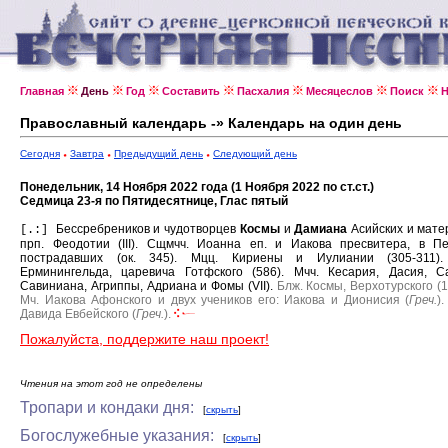
Главная
День
Год
Составить
Пасхалия
Месяцеслов
Поиск
Н
Православный календарь -» Календарь на один день
Сегодня
Завтра
Предыдущий день
Следующий день
Понедельник, 14 Ноября 2022 года (1 Ноября 2022 по ст.ст.)
Седмица 23-я по Пятидесятнице, Глас пятый
Бессребреников и чудотворцев
Космы
и
Дамиана
Асийских и мате
[.:]
прп. Феодотии (III).
Сщмчч. Иоанна еп. и Иакова пресвитера, в Пе
пострадавших (ок. 345).
Мцц. Кириены и Иулиании (305-311
Ерминингельда, царевича Готфского (586).
Мчч. Кесария, Дасия, С
Савиниана, Агриппы, Адриана и Фомы (VII).
Блж. Космы, Верхотурского (1
Мч. Иакова Афонского и двух учеников его: Иакова и Дионисия (
Греч.
).
Давида Евбейского (
Греч.
).
Пожалуйста, поддержите наш проект!
Чтения на этот год не определены
Тропари и кондаки дня:
[
скрыть
]
Богослужебные указания:
[
скрыть
]