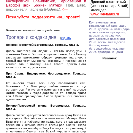
Касперовской, Браиловской, Гербовецкой и
Древний вестготский
Барской икон Божией Матери.
Прп. Баво,
(испано-мосарабский)
покровителя Гарлема (
Нидерл.
).
календарь
www.Toletanus.ru
Пожалуйста, поддержите наш проект!
Контекстные теги
:
Православный календарь
2026, церковный календарь,
Чтения на этот год не определены
православные праздники,
церковные праздники,
Тропари и кондаки дня:
[
скрыть
]
двунадесятые праздники
2026, посты, месяцеслов,
Покров Пресвятой Богородицы. Тропарь, глас 4.
богослужение,
богослужебные указания
Днесь благовернии людие / светло празднуем, /
2026, тропари, кондаки
осеняеми Твоим, Богомати, пришествием, / и к Твоему
взирающе пречистому образу, умильно глаголем: /
Реклама
:
покрый нас честным Твоим Покровом/ и избави нас от
всякаго зла, / молящи Сына Твоего, Христа Бога
нашего, / спасти души наша.
Прп. Саввы Вишерского, Новгородского. Тропарь,
глас 4.
От юности твоея весь Богу поработился еси,
блаженне, / и Того ради любве отечество и род
оставил еси, / в пустыню вселився / и в ней жестокое
житие показав, / чудес дарования от Господа приял
еси, / Савво преподобне, / моли Христа Бога спастися
душам нашим.
Псково-Покровской иконы Богородицы. Тропарь,
глас 4.
Днесь светло красуется Богоспасаемый град Псков / и
вся страна Российская / пришествием Матери Бога
Вышняго / на избавление града сего от варварскаго
пленения. / Услыша плач и слезы раб Своих,/ скоро
приклонися на мольбу к Сыну Своему и Богу нашему, /
и молением Своим гнев Божий укроти и весь мир