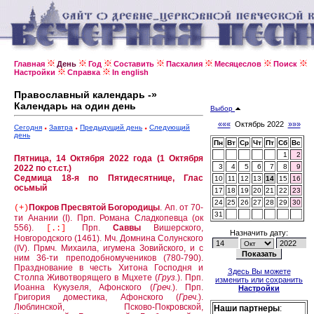
Главная
День
Год
Составить
Пасхалия
Месяцеслов
Поиск
Настройки
Справка
In english
Православный календарь -»
Календарь на один день
Выбор
«««
Октябрь 2022
»»»
Сегодня
Завтра
Предыдущий день
Следующий
день
Пн
Вт
Ср
Чт
Пт
Сб
Вс
1
2
Пятница, 14 Октября 2022 года (1 Октября
3
4
5
6
7
8
9
2022 по ст.ст.)
Седмица 18-я по Пятидесятнице, Глас
10
11
12
13
14
15
16
осьмый
17
18
19
20
21
22
23
24
25
26
27
28
29
30
Покров Пресвятой Богородицы
.
Ап. от 70-
(+)
31
ти Анании (I).
Прп. Романа Сладкопевца (ок
556).
Прп.
Саввы
Вишерского,
[.:]
Назначить дату:
Новгородского (1461).
Мч. Домнина Солунского
(IV).
Прмч. Михаила, игумена Зовийского, и с
ним 36-ти преподобномучеников (780-790).
Празднование в честь Хитона Господня и
Здесь Вы можете
Столпа Животворящего в Мцхете (
Груз.
).
Прп.
изменить или сохранить
Иоанна Кукузеля, Афонского (
Греч.
).
Прп.
Настройки
Григория доместика, Афонского (
Греч.
).
Люблинской, Псково-Покровской,
Наши партнеры
: