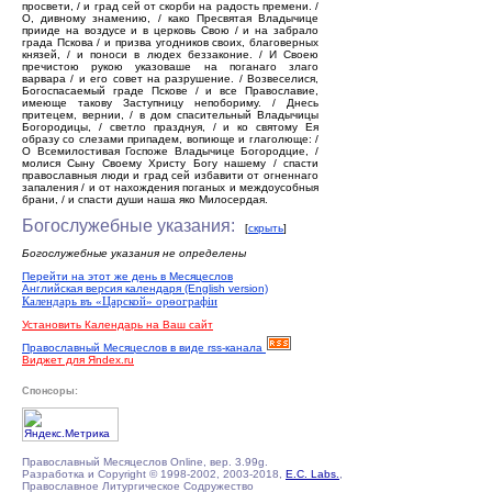
просвети, / и град сей от скорби на радость премени. /
О, дивному знамению, / како Пресвятая Владычице
прииде на воздусе и в церковь Свою / и на забрало
града Пскова / и призва угодников своих, благоверных
князей, / и поноси в людех беззаконие. / И Своею
пречистою рукою указоваше на поганаго злаго
варвара / и его совет на разрушение. / Возвеселися,
Богоспасаемый граде Пскове / и все Православие,
имеюще такову Заступницу непобориму. / Днесь
притецем, вернии, / в дом спасительный Владычицы
Богородицы, / светло празднуя, / и ко святому Ея
образу со слезами припадем, вопиюще и глаголюще: /
О Всемилостивая Госпоже Владычице Богородцие, /
молися Сыну Своему Христу Богу нашему / спасти
православныя люди и град сей избавити от огненнаго
запаления / и от нахождения поганых и междоусобныя
брани, / и спасти души наша яко Милосердая.
Богослужебные указания:
[
скрыть
]
Богослужебные указания не определены
Перейти на этот же день в Месяцеслов
Английская версия календаря (English version)
Календарь въ «Царской» орѳографiи
Установить Календарь на Ваш сайт
Православный Месяцеслов в виде rss-канала
Виджет для Яndex.ru
Спонсоры:
Православный Месяцеслов Online, вер. 3.99g.
Разработка и Copyright © 1998-2002, 2003-2018,
E.C. Labs.
,
Православное Литургическое Содружество