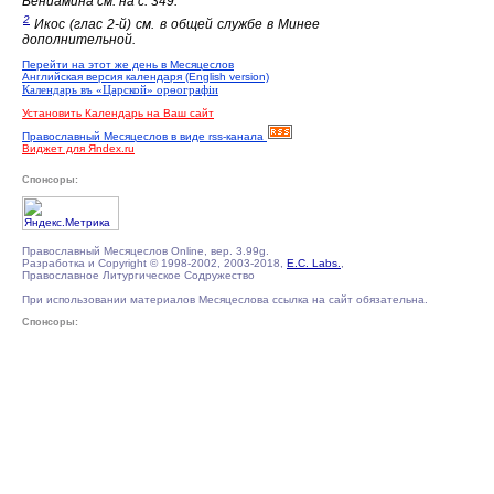
Вениамина см. на с. 349.
2
Икос (глас 2-й) см. в общей службе в Минее
дополнительной.
Перейти на этот же день в Месяцеслов
Английская версия календаря (English version)
Календарь въ «Царской» орѳографiи
Установить Календарь на Ваш сайт
Православный Месяцеслов в виде rss-канала
Виджет для Яndex.ru
Спонсоры:
Православный Месяцеслов Online, вер. 3.99g.
Разработка и Copyright © 1998-2002, 2003-2018,
E.C. Labs.
,
Православное Литургическое Содружество
При использовании материалов Месяцеслова ссылка на сайт обязательна.
Спонсоры: