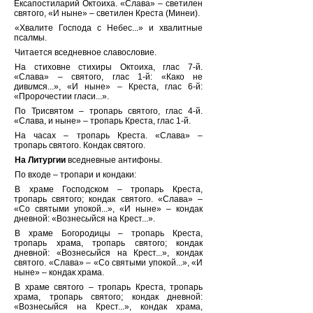
Ексапостиларий Октоиха. «Слава» – светилен
святого, «И ныне» – светилен Креста (Минеи).
«Хвалите Господа с Небес...» и хвалитные
псалмы.
Читается вседневное славословие.
На стиховне стихиры Октоиха, глас 7-й.
«Слава» – святого, глас 1-й: «Како не
див
и
мся...», «И ныне» – Креста, глас 6-й:
«Прор
о
честии гл
а
си...».
По Трисвятом – тропарь святого, глас 4-й.
«Слава, и ныне» – тропарь Креста, глас 1-й.
На часах – тропарь Креста. «Слава» –
тропарь святого. Кондак святого.
На Литургии
вседневные антифоны.
По входе – тропари и кондаки:
В храме Господском – тропарь Креста,
тропарь святого; кондак святого. «Слава» –
«Со святыми упокой...», «И ныне» – кондак
дневной: «Вознес
ы
йся на Крест...».
В храме Богородицы – тропарь Креста,
тропарь храма, тропарь святого; кондак
дневной: «Вознес
ы
йся на Крест...», кондак
святого. «Слава» – «Со святыми упокой...», «И
ныне» – кондак храма.
В храме святого – тропарь Креста, тропарь
храма, тропарь святого; кондак дневной:
«Вознес
ы
йся на Крест...», кондак храма,