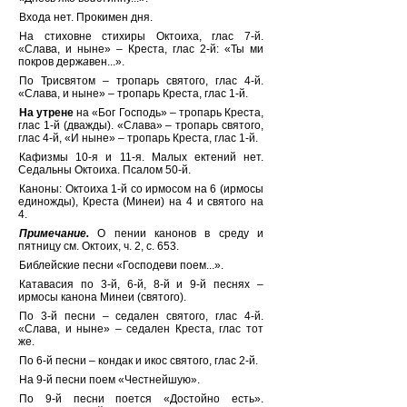
Входа нет. Прокимен дня.
На стиховне стихиры Октоиха, глас 7-й.
«Слава, и ныне» – Креста, глас 2-й: «Ты ми
покров держ
а
вен...».
По Трисвятом – тропарь святого, глас 4-й.
«Слава, и ныне» – тропарь Креста, глас 1-й.
На утрене
на «Бог Господь» – тропарь Креста,
глас 1-й (дважды). «Слава» – тропарь святого,
глас 4-й, «И ныне» – тропарь Креста, глас 1-й.
Кафизмы 10-я и 11-я. Малых ектений нет.
Седальны Октоиха. Псалом 50-й.
Каноны: Октоиха 1-й со ирмосом на 6 (ирмосы
единожды), Креста (Минеи) на 4 и святого на
4.
Примечание.
О пении канонов в среду и
пятницу см. Октоих, ч. 2, с. 653.
Библейские песни «Господеви поем...».
Катавасия по 3-й, 6-й, 8-й и 9-й песнях –
ирмосы канона Минеи (святого).
По 3-й песни – седален святого, глас 4-й.
«Слава, и ныне» – седален Креста, глас тот
же.
По 6-й песни – кондак и икос святого, глас 2-й.
На 9-й песни поем «Честнейшую».
По 9-й песни поется «Достойно есть».