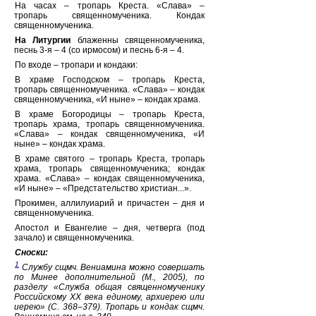
На часах – тропарь Креста. «Слава» –
тропарь священномученика. Кондак
священномученика.
На Литургии
блаженны священномученика,
песнь 3-я – 4 (со ирмосом) и песнь 6-я – 4.
По входе – тропари и кондаки:
В храме Господском – тропарь Креста,
тропарь священномученика. «Слава» – кондак
священномученика, «И ныне» – кондак храма.
В храме Богородицы – тропарь Креста,
тропарь храма, тропарь священномученика.
«Слава» – кондак священномученика, «И
ныне» – кондак храма.
В храме святого – тропарь Креста, тропарь
храма, тропарь священномученика; кондак
храма. «Слава» – кондак священномученика,
«И ныне» – «Предстательство христиан...».
Прокимен, аллилуиарий и причастен – дня и
священномученика.
Апостол и Евангелие – дня, четверга (под
зачало) и священномученика.
Сноски:
1
Службу сщмч. Вениамина можно совершать
по Минее дополнительной (М., 2005), по
разделу «Служба общая священномученику
Российскому XX века единому, архиерею или
иерею» (С. 368–379). Тропарь и кондак сщмч.