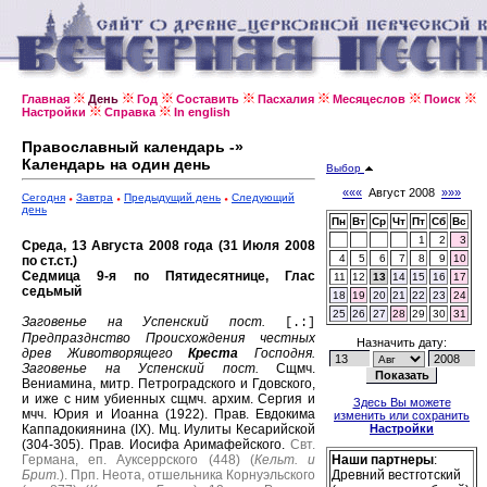
Главная
День
Год
Составить
Пасхалия
Месяцеслов
Поиск
Настройки
Справка
In english
Православный календарь -»
Календарь на один день
Выбор
«««
Август 2008
»»»
Сегодня
Завтра
Предыдущий день
Следующий
день
Пн
Вт
Ср
Чт
Пт
Сб
Вс
1
2
3
Среда, 13 Августа 2008 года (31 Июля 2008
4
5
6
7
8
9
10
по ст.ст.)
Седмица 9-я по Пятидесятнице, Глас
11
12
13
14
15
16
17
седьмый
18
19
20
21
22
23
24
25
26
27
28
29
30
31
Заговенье на Успенский пост.
[.:]
Предпразднство Происхождения честных
Назначить дату:
древ Животворящего
Креста
Господня.
Заговенье на Успенский пост.
Сщмч.
Вениамина, митр. Петроградского и Гдовского,
и иже с ним убиенных сщмч. архим. Сергия и
Здесь Вы можете
мчч. Юрия и Иоанна (1922).
Прав. Евдокима
изменить или сохранить
Каппадокиянина (IX).
Мц. Иулиты Кесарийской
Настройки
(304-305).
Прав. Иосифа Аримафейского.
Свт.
Германа, еп. Ауксеррского (448) (
Кельт. и
Наши партнеры
:
Брит.
).
Прп. Неота, отшельника Корнуэльского
Древний вестготский