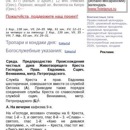
(ок. 877) (
Кельт. и Брит.
).
12 мчч. Римских
(испано-мосарабский)
(
Греч.
).
Перенес. мощей ап. Филиппа на Кипре
календарь
(
Греч.
).
www.Toletanus.ru
Пожалуйста, поддержите наш проект!
Контекстные теги
:
Православный календарь
2026, церковный календарь,
православные праздники,
1 Кор., 138 зач., VII, 24–35. Мф., 61 зач., XV, 12–21 –
церковные праздники,
за четверг и за пятницу: 1 Кор., 139 зач., VII, 35 –
двунадесятые праздники
VIII, 7. Мф., 63 зач., XV, 29–31.
2026, посты, месяцеслов,
богослужение,
Тропари и кондаки дня:
богослужебные указания
[
скрыть
]
2026, тропари, кондаки
Богослужебные указания:
[
скрыть
]
Реклама
:
Среда.
Предпразднство Происхождения
честн
ы
х древ Животворящего Креста
Господня. Прав. Евдокима. Сщмч.
Вениамина, митр. Петроградского.
Служба Креста и прав. Евдокима
шестеричная, совершается вместе со службой
Октоиха (
А
). Приводим также порядок
соединения службы Креста со славословной
службой сщмч. Вениамина, митр.
1
Петроградского (
Б
)
.
А. На вечерне
кафизма 9-я.
На «Господи, воззвах» стихиры на 6: Креста,
глас 1-й – 3, и святого, глас 8-й – 3. «Слава» –
святого, глас 1-й: «Како не див
и
мся
благо
у
мию...», «И ныне» – Креста, глас тот же:
«Днесь яко во
и
стинну...».