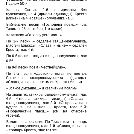
Псалом 50-й.
Каноны: Октоиха 1-й со ирмосом, без
мученичнов, на 4 (ирмосы единожды), Креста
(Минеи) на 4 и священномученика на 6.
Библейские песни «Господеви поем...» (см.
Типикон, 23 сентября, 1-е «зри»).
Катавасия «Отверзу уста моя...».
По 3-й песни – седален священномученика,
глас 3-й (дважды). «Слава, и ныне» – седален
Креста, глас 4-й.
По 6-й песни – кондак священномученика, глас
2
6-й
.
На 9-й песни поем «Честнейшую».
По 9-й песни «Достойно есть» не поется.
Светилен священномученика (дважды).
«Слава, и ныне» – светилен Креста (Минеи).
«Всякое дыхание...» и хвалитные псалмы.
На хвалитех стихиры священномученика, глас
4-й – 4 (первая стихира – дважды). «Слава» –
священномученика, глас 8-й: «О пресл
а
внаго
чудес
е
...», «И ныне» – Креста, глас 6-й:
«Прор
о
честии гл
а
си...» (см. на стиховне
утрени).
Великое славословие. По Трисвятом – тропарь
священномученика, глас 1-й. «Слава, и ныне»
– тропарь Креста, глас тот же.