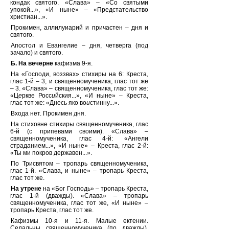
кондак святого. «Слава» – «Со святыми
упокой...», «И ныне» – «Предстательство
христиан...».
Прокимен, аллилуиарий и причастен – дня и
святого.
Апостол и Евангелие – дня, четверга (под
зачало) и святого.
Б.
На вечерне
кафизма 9-я.
На «Господи, воззвах» стихиры на 6: Креста,
глас 1-й – 3, и священномученика, глас тот же
– 3. «Слава» – священномученика, глас тот же:
«Ц
е
ркве Росс
и
йския...», «И ныне» – Креста,
глас тот же: «Днесь яко во
и
стинну...».
Входа нет. Прокимен дня.
На стиховне стихиры священномученика, глас
6-й (с припевами своими). «Слава» –
священномученика, глас 4-й: «Ангели
страд
а
нием...», «И ныне» – Креста, глас 2-й:
«Ты ми покров держ
а
вен...».
По Трисвятом – тропарь священномученика,
глас 1-й. «Слава, и ныне» – тропарь Креста,
глас тот же.
На утрене
на «Бог Господь» – тропарь Креста,
глас 1-й (дважды). «Слава» – тропарь
священномученика, глас тот же, «И ныне» –
тропарь Креста, глас тот же.
Кафизмы 10-я и 11-я. Малые ектении.
Седальны священномученика (по дважды).