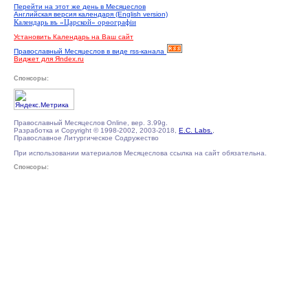
Перейти на этот же день в Месяцеслов
Английская версия календаря (English version)
Календарь въ «Царской» орѳографiи
Установить Календарь на Ваш сайт
Православный Месяцеслов в виде rss-канала
Виджет для Яndex.ru
Спонсоры:
Православный Месяцеслов Online, вер. 3.99g.
Разработка и Copyright © 1998-2002, 2003-2018,
E.C. Labs.
,
Православное Литургическое Содружество
При использовании материалов Месяцеслова ссылка на сайт обязательна.
Спонсоры: