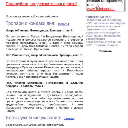
(испано-мосарабский)
Пожалуйста, поддержите наш проект!
календарь
www.Toletanus.ru
Чтения на этот год не определены
Контекстные теги
:
Православный календарь
Тропари и кондаки дня:
2026, церковный календарь,
[
скрыть
]
православные праздники,
церковные праздники,
Иверской иконы Богородицы. Тропарь, глас 4.
двунадесятые праздники
2026, посты, месяцеслов,
От святыя иконы Твоея, / о Владычице Богородице, /
богослужение,
исцеления и цельбы подаются обильно / с верою и
богослужебные указания
любовию приходящим к ней, / тако и мою немощь
2026, тропари, кондаки
посети, / и душу мою помилуй, Благая, / и тело исцели
благодатию Твоею, Пречистая.
Реклама
:
Свт. Иннокентия, митр. Московского. Тропарь, глас 1.
Во вся страны полунощныя изыде вещание твое, / яко
приемшия слово твое, / ихже боголепно научил еси, /
неведущия Христа светом Евангелия просветил еси, /
человеческия обычаи украсил еси, / Российская
похвало, святителю отче наш Иннокентие, / моли
Христа Бога / спастися душам нашим.
Прп. Ипатия целебника, Печерского, в Дальних
пещерах . Тропарь, глас 1.
Безначальнаго онаго и тихаго места, / идеже несть
печали, ни воздыхания, / достигнути, преподобне,
желая, / не дал еси себе зде покоя нимало, / но
присно день и нощь в делех всяких / и жестоком житии
трудолюбно подвизаяся, пребываеши, / тем
желаемого получил уже, Ипатие, / молися о душах
наших.
Богослужебные указания:
[
скрыть
]
Богослужебные указания не определены