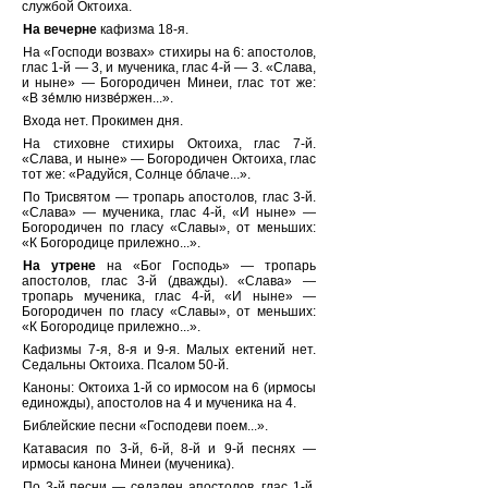
службой Октоиха.
На вечерне
кафизма 18-я.
На «Господи возвах» стихиры на 6: апостолов,
глас 1-й — 3, и мученика, глас 4-й — 3. «Слава,
и ныне» — Богородичен Минеи, глас тот же:
«В зе́млю низве́ржен...».
Входа нет. Прокимен дня.
На стиховне стихиры Октоиха, глас 7-й.
«Слава, и ныне» — Богородичен Октоиха, глас
тот же: «Радуйся, Солнце о́блаче...».
По Трисвятом — тропарь апостолов, глас 3-й.
«Слава» — мученика, глас 4-й, «И ныне» —
Богородичен по гласу «Славы», от меньших:
«К Богородице прилежно...».
На утрене
на «Бог Господь» — тропарь
апостолов, глас 3-й (дважды). «Слава» —
тропарь мученика, глас 4-й, «И ныне» —
Богородичен по гласу «Славы», от меньших:
«К Богородице прилежно...».
Кафизмы 7-я, 8-я и 9-я. Малых ектений нет.
Седальны Октоиха. Псалом 50-й.
Каноны: Октоиха 1-й со ирмосом на 6 (ирмосы
единожды), апостолов на 4 и мученика на 4.
Библейские песни «Господеви поем...».
Катавасия по 3-й, 6-й, 8-й и 9-й песнях —
ирмосы канона Минеи (мученика).
По 3-й песни — седален апостолов, глас 1-й.