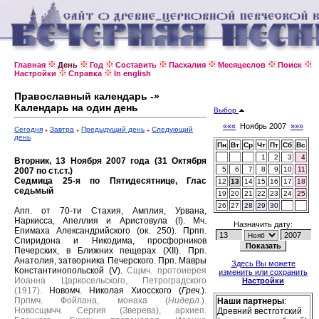
Главная
День
Год
Составить
Пасхалия
Месяцеслов
Поиск
Настройки
Справка
In english
Православный календарь -»
Календарь на один день
Выбор
«««
Ноябрь 2007
»»»
Сегодня
Завтра
Предыдущий день
Следующий
день
Пн
Вт
Ср
Чт
Пт
Сб
Вс
1
2
3
4
Вторник, 13 Ноября 2007 года (31 Октября
5
6
7
8
9
10
11
2007 по ст.ст.)
Седмица 25-я по Пятидесятнице, Глас
12
13
14
15
16
17
18
седьмый
19
20
21
22
23
24
25
26
27
28
29
30
Апп. от 70-ти Стахия, Амплия, Урвана,
Наркисса, Апеллия и Аристовула (I).
Мч.
Назначить дату:
Епимаха Александрийского (ок. 250).
Прпп.
Спиридона и Никодима, просфорников
Печерских, в Ближних пещерах (XII).
Прп.
Анатолия, затворника Печерского.
Прп. Мавры
Здесь Вы можете
Константинопольской (V).
Сщмч. протоиерея
изменить или сохранить
Иоанна Царкосельского, Петроградского
Настройки
(1917).
Новомч. Николая Хиосского (
Греч.
).
Прпмч. Фойлана, монаха (
Нидерл.
).
Наши партнеры
:
Новосщмчч. Сергия (Зверева), архиеп.
Древний вестготский