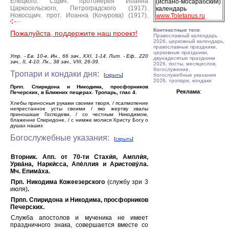
Елецкого.
Сщмч. протоиерея Иоанна
(испано-мосарабский)
Царкосельского, Петроградского (1917).
календарь
Новосщмч. прот. Иоанна (Кочурова) (1917).
www.Toletanus.ru
Контекстные теги
:
Пожалуйста, поддержите наш проект!
Православный календарь
2026, церковный календарь,
православные праздники,
церковные праздники,
Утр. - Ев. 10-е, Ин., 66 зач., XXI, 1-14. Лит. - Еф., 220
двунадесятые праздники
зач., II, 4-10. Лк., 38 зач., VIII, 26-39.
2026, посты, месяцеслов,
богослужение,
Тропари и кондаки дня:
[
скрыть
]
богослужебные указания
2026, тропари, кондаки
Прпп. Спиридона и Никодима, просфорников
Реклама
:
Печерских, в Ближних пещерах. Тропарь, глас 4.
Хлебы приносныя руками своими творя, / псалмопение
непрестанное усты своими / яко жертву хвалы
приношаше Господеви, / со честным Никодимом,
блаженне Спиридоне, / с нимже молися Христу Богу о
душах наших
Богослужебные указания:
[
скрыть
]
Вторник. Апп. от 70-ти Стахи́я, Ампли́я,
Урва́на, Нарки́сса, Апе́ллия и Аристову́ла.
Мч. Епима́ха.
Прп. Никодима Кожеезерского
(службу зри 3
июля)
.
Прпп. Спиридона и Никодима, просфорников
Печерских.
Служба апостолов и мученика не имеет
праздничного знака, совершается вместе со