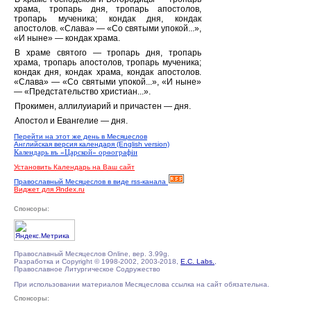
храма, тропарь дня, тропарь апостолов,
тропарь мученика; кондак дня, кондак
апостолов. «Слава» — «Со святыми упокой...»,
«И ныне» — кондак храма.
В храме святого — тропарь дня, тропарь
храма, тропарь апостолов, тропарь мученика;
кондак дня, кондак храма, кондак апостолов.
«Слава» — «Со святыми упокой...», «И ныне»
— «Предстательство христиан...».
Прокимен, аллилуиарий и причастен — дня.
Апостол и Евангелие — дня.
Перейти на этот же день в Месяцеслов
Английская версия календаря (English version)
Календарь въ «Царской» орѳографiи
Установить Календарь на Ваш сайт
Православный Месяцеслов в виде rss-канала
Виджет для Яndex.ru
Спонсоры:
Православный Месяцеслов Online, вер. 3.99g.
Разработка и Copyright © 1998-2002, 2003-2018,
E.C. Labs.
,
Православное Литургическое Содружество
При использовании материалов Месяцеслова ссылка на сайт обязательна.
Спонсоры: