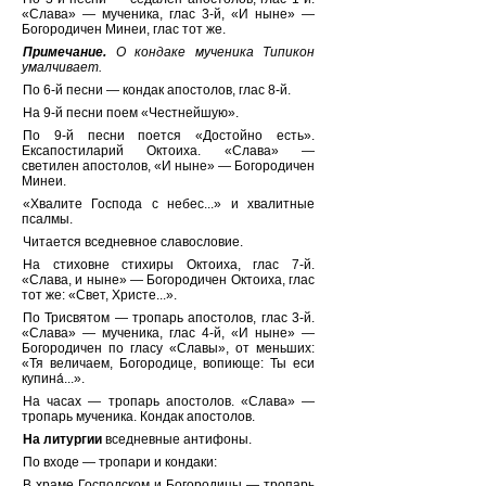
«Слава» — мученика, глас 3-й, «И ныне» —
Богородичен Минеи, глас тот же.
Примечание.
О кондаке мученика Типикон
умалчивает.
По 6-й песни — кондак апостолов, глас 8-й.
На 9-й песни поем «Честнейшую».
По 9-й песни поется «Достойно есть».
Ексапостиларий Октоиха. «Слава» —
светилен апостолов, «И ныне» — Богородичен
Минеи.
«Хвалите Господа с небес...» и хвалитные
псалмы.
Читается вседневное славословие.
На стиховне стихиры Октоиха, глас 7-й.
«Слава, и ныне» — Богородичен Октоиха, глас
тот же: «Свет, Христе...».
По Трисвятом — тропарь апостолов, глас 3-й.
«Слава» — мученика, глас 4-й, «И ныне» —
Богородичен по гласу «Славы», от меньших:
«Тя величаем, Богородице, вопиюще: Ты еси
купина́...».
На часах — тропарь апостолов. «Слава» —
тропарь мученика. Кондак апостолов.
На литургии
вседневные антифоны.
По входе — тропари и кондаки:
В храме Господском и Богородицы — тропарь